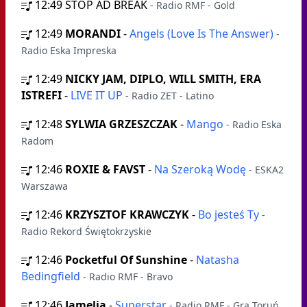
12:49
STOP AD BREAK
- Radio RMF - Gold
12:49
MORANDI
-
Angels (Love Is The Answer)
-
Radio Eska Impreska
12:49
NICKY JAM, DIPLO, WILL SMITH, ERA
ISTREFI
-
LIVE IT UP
- Radio ZET - Latino
12:48
SYLWIA GRZESZCZAK
-
Mango
- Radio Eska
Radom
12:46
ROXIE & FAVST
-
Na Szeroką Wodę
- ESKA2
Warszawa
12:46
KRZYSZTOF KRAWCZYK
-
Bo jesteś Ty
-
Radio Rekord Świętokrzyskie
12:46
Pocketful Of Sunshine
-
Natasha
Bedingfield
- Radio RMF - Bravo
12:46
Jamelia
-
Superstar
- Radio RMF - Gra Toruń