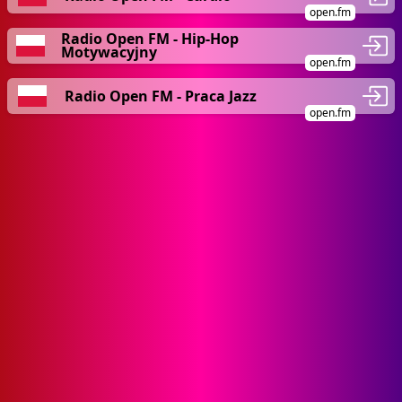
open.fm
Radio Open FM - Hip-Hop
Motywacyjny
open.fm
Radio Open FM - Praca Jazz
open.fm