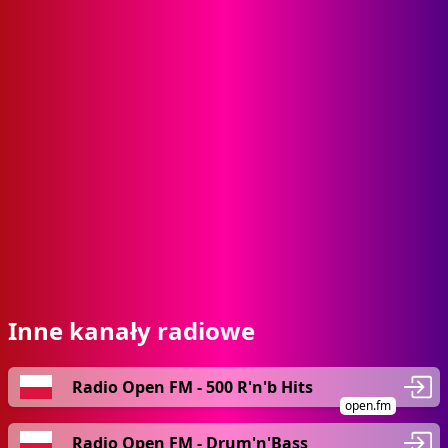
Inne kanały radiowe
Radio Open FM - 500 R'n'b Hits
open.fm
Radio Open FM - Drum'n'Bass