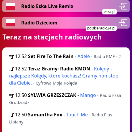
Radio Eska Live Remix
eska.pl
Radio Dzieciom
polskieradio24.pl
Teraz na stacjach radiowych
12:52
Set Fire To The Rain
-
Adele
- Radio RMF - 2
12:52
Teraz Gramy: Radio KMON
-
Kolędy –
najlepsze Kolędy, które kochasz! Gramy non stop,
dla Ciebie.
- Cyfrowa Moja Kolęda
12:50
SYLWIA GRZESZCZAK
-
Mango
- Radio Eska
Grudziądz
12:50
Samantha Fox
-
Touch Me
- Radio Plus
Lipiany