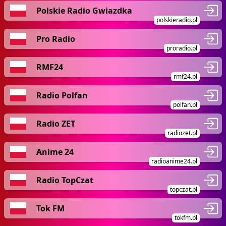
Polskie Radio Gwiazdka
polskieradio.pl
Pro Radio
proradio.pl
RMF24
rmf24.pl
Radio Polfan
polfan.pl
Radio ZET
radiozet.pl
Anime 24
radioanime24.pl
Radio TopCzat
topczat.pl
Tok FM
tokfm.pl