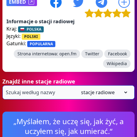
EMBED
Informacje o stacji radiowej
Kraj:
POLSKA
Języki:
POLSKI
Gatunki:
POPULARNA
Strona internetowa:
open.fm
Twitter
Facebook
Wikipedia
Znajdź inne stacje radiowe
„Myślałem, że uczę się, jak żyć, a
uczyłem się, jak umierać.“