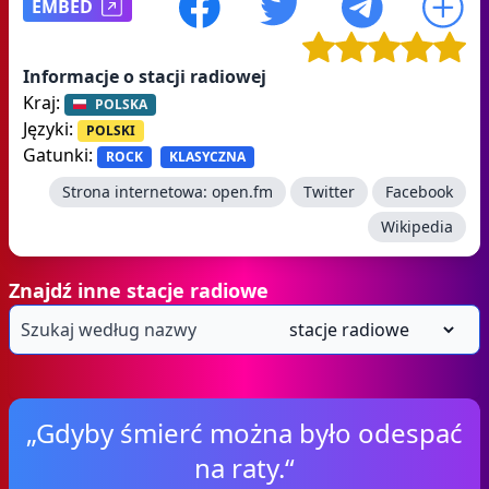
EMBED
Informacje o stacji radiowej
Kraj:
POLSKA
Języki:
POLSKI
Gatunki:
ROCK
KLASYCZNA
Strona internetowa:
open.fm
Twitter
Facebook
Wikipedia
Znajdź inne stacje radiowe
„Gdyby śmierć można było odespać
na raty.“