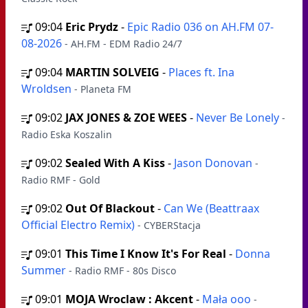
09:04
Eric Prydz
-
Epic Radio 036 on AH.FM 07-
08-2026
- AH.FM - EDM Radio 24/7
09:04
MARTIN SOLVEIG
-
Places ft. Ina
Wroldsen
- Planeta FM
09:02
JAX JONES & ZOE WEES
-
Never Be Lonely
-
Radio Eska Koszalin
09:02
Sealed With A Kiss
-
Jason Donovan
-
Radio RMF - Gold
09:02
Out Of Blackout
-
Can We (Beattraax
Official Electro Remix)
- CYBERStacja
09:01
This Time I Know It's For Real
-
Donna
Summer
- Radio RMF - 80s Disco
09:01
MOJA Wroclaw : Akcent
-
Mała ooo
-