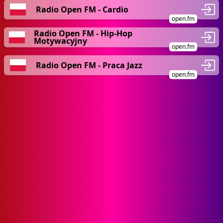
Radio Open FM - Cardio
open.fm
Radio Open FM - Hip-Hop
Motywacyjny
open.fm
Radio Open FM - Praca Jazz
open.fm