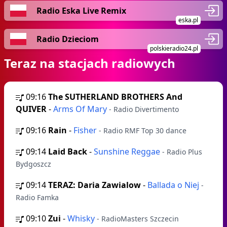
Radio Eska Live Remix
eska.pl
Radio Dzieciom
polskieradio24.pl
Teraz na stacjach radiowych
09:16
The SUTHERLAND BROTHERS And
QUIVER
-
Arms Of Mary
- Radio Divertimento
09:16
Rain
-
Fisher
- Radio RMF Top 30 dance
09:14
Laid Back
-
Sunshine Reggae
- Radio Plus
Bydgoszcz
09:14
TERAZ: Daria Zawialow
-
Ballada o Niej
-
Radio Famka
09:10
Zui
-
Whisky
- RadioMasters Szczecin