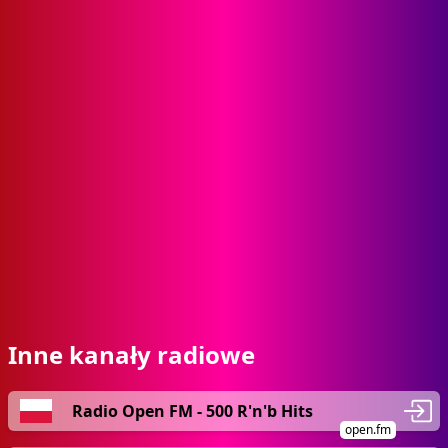
Inne kanały radiowe
Radio Open FM - 500 R'n'b Hits
open.fm