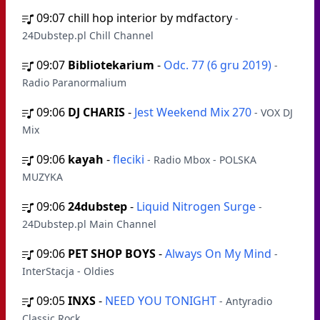
09:07
chill hop interior by mdfactory
-
24Dubstep.pl Chill Channel
09:07
Bibliotekarium
-
Odc. 77 (6 gru 2019)
-
Radio Paranormalium
09:06
DJ CHARIS
-
Jest Weekend Mix 270
- VOX DJ
Mix
09:06
kayah
-
fleciki
- Radio Mbox - POLSKA
MUZYKA
09:06
24dubstep
-
Liquid Nitrogen Surge
-
24Dubstep.pl Main Channel
09:06
PET SHOP BOYS
-
Always On My Mind
-
InterStacja - Oldies
09:05
INXS
-
NEED YOU TONIGHT
- Antyradio
Classic Rock