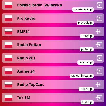
Polskie Radio Gwiazdka
polskieradio.pl
Pro Radio
proradio.pl
RMF24
rmf24.pl
Radio Polfan
polfan.pl
Radio ZET
radiozet.pl
Anime 24
radioanime24.pl
Radio TopCzat
topczat.pl
Tok FM
tokfm.pl