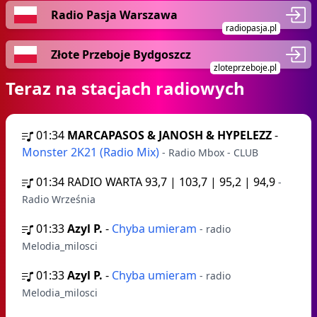
Radio Pasja Warszawa
radiopasja.pl
Złote Przeboje Bydgoszcz
zloteprzeboje.pl
Teraz na stacjach radiowych
01:34
MARCAPASOS & JANOSH & HYPELEZZ
-
Monster 2K21 (Radio Mix)
- Radio Mbox - CLUB
01:34
RADIO WARTA 93,7 | 103,7 | 95,2 | 94,9
-
Radio Września
01:33
Azyl P.
-
Chyba umieram
- radio
Melodia_milosci
01:33
Azyl P.
-
Chyba umieram
- radio
Melodia_milosci