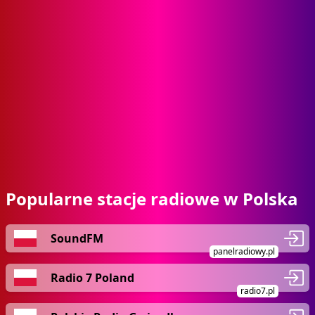
Popularne stacje radiowe w Polska
SoundFM
panelradiowy.pl
Radio 7 Poland
radio7.pl