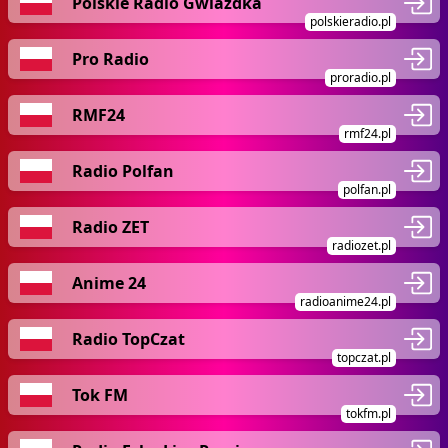
Polskie Radio Gwiazdka
polskieradio.pl
Pro Radio
proradio.pl
RMF24
rmf24.pl
Radio Polfan
polfan.pl
Radio ZET
radiozet.pl
Anime 24
radioanime24.pl
Radio TopCzat
topczat.pl
Tok FM
tokfm.pl