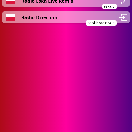
Radio Eska Live Remix
eska.pl
Radio Dzieciom
polskieradio24.pl