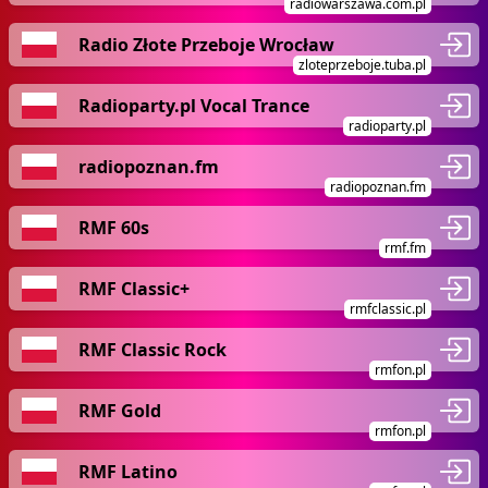
radiowarszawa.com.pl
Radio Złote Przeboje Wrocław
zloteprzeboje.tuba.pl
Radioparty.pl Vocal Trance
radioparty.pl
radiopoznan.fm
radiopoznan.fm
RMF 60s
rmf.fm
RMF Classic+
rmfclassic.pl
RMF Classic Rock
rmfon.pl
RMF Gold
rmfon.pl
RMF Latino