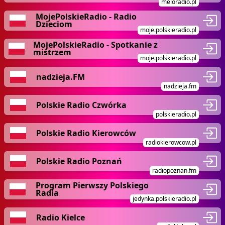
meloradio.pl
MojePolskieRadio - Radio
Dzieciom
moje.polskieradio.pl
MojePolskieRadio - Spotkanie z
mistrzem
moje.polskieradio.pl
nadzieja.FM
nadzieja.fm
Polskie Radio Czwórka
polskieradio.pl
Polskie Radio Kierowców
radiokierowcow.pl
Polskie Radio Poznań
radiopoznan.fm
Program Pierwszy Polskiego
Radia
jedynka.polskieradio.pl
Radio Kielce