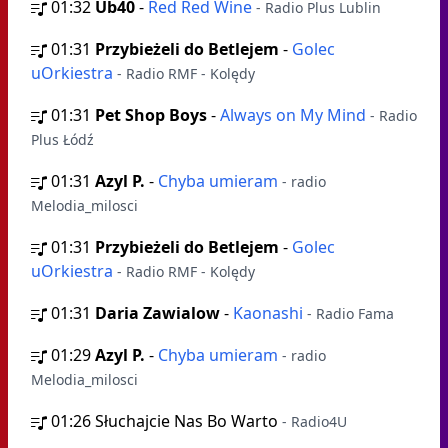
01:32
Ub40
-
Red Red Wine
- Radio Plus Lublin
01:31
Przybieżeli do Betlejem
-
Golec
uOrkiestra
- Radio RMF - Kolędy
01:31
Pet Shop Boys
-
Always on My Mind
- Radio
Plus Łódź
01:31
Azyl P.
-
Chyba umieram
- radio
Melodia_milosci
01:31
Przybieżeli do Betlejem
-
Golec
uOrkiestra
- Radio RMF - Kolędy
01:31
Daria Zawialow
-
Kaonashi
- Radio Fama
01:29
Azyl P.
-
Chyba umieram
- radio
Melodia_milosci
01:26
Słuchajcie Nas Bo Warto
- Radio4U