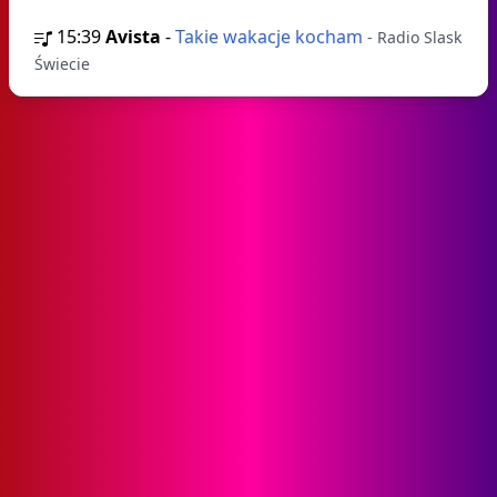
15:39
Avista
-
Takie wakacje kocham
- Radio Slask
Świecie