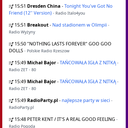
15:51
Dresden China
-
Tonight You've Got No
Friend (12'' Version)
- Radio Italo4you
15:51
Breakout
-
Nad stadionem w Olimpii
-
Radio Wyżyny
15:50
"NOTHING LASTS FOREVER" GOO GOO
DOLLS
- Polskie Radio Rzeszow
15:49
Michał Bajor
-
TAŃCOWAŁA IGŁA Z NITKĄ
-
Radio ZET - 80
15:49
Michał Bajor
-
TAŃCOWAŁA IGŁA Z NITKĄ
-
Radio ZET - 80
15:49
RadioParty.pl
-
najlepsze party w sieci
-
RadioParty.pl
15:48
PETER KENT / IT'S A REAL GOOD FEELING
-
Radio Pogoda