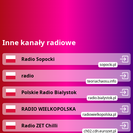
Inne kanały radiowe
Radio Sopocki
sopocki.pl
radio
teoriachaosu.info
Polskie Radio Bialystok
radio.bialystok.pl
RADIO WIELKOPOLSKA
radiowielkopolska.pl
Radio ZET Chilli
ch02.cdn.eurozet.pl