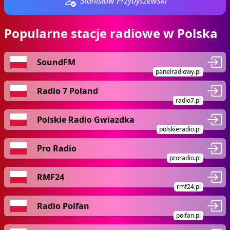
Stanisław Przybyszewski
Popularne stacje radiowe w Polska
SoundFM
panelradiowy.pl
Radio 7 Poland
radio7.pl
Polskie Radio Gwiazdka
polskieradio.pl
Pro Radio
proradio.pl
RMF24
rmf24.pl
Radio Polfan
polfan.pl