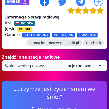
EMBED
Informacje o stacji radiowej
Kraj:
POLSKA
Języki:
POLSKI
Gatunki:
ELEKTRONICZNA
POPULARNA
KLASYCZNA
Strona internetowa:
sopocki.pl
Facebook
Znajdź inne stacje radiowe
„…czymże jest życie? snem we
śnie.“