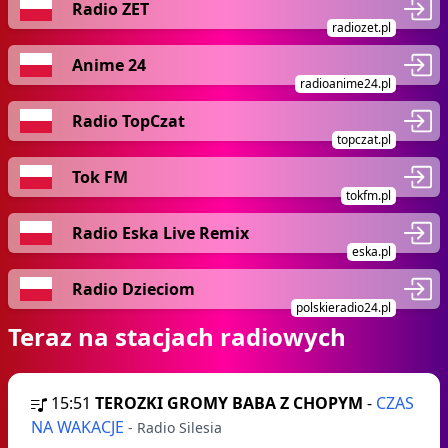
Radio ZET
radiozet.pl
Anime 24
radioanime24.pl
Radio TopCzat
topczat.pl
Tok FM
tokfm.pl
Radio Eska Live Remix
eska.pl
Radio Dzieciom
polskieradio24.pl
Teraz na stacjach radiowych
15:51
TEROZKI GROMY BABA Z CHOPYM
-
CZAS
NA WAKACJE
- Radio Silesia