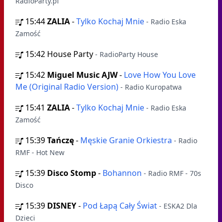
RadioParty.pl
15:44
ZALIA
-
Tylko Kochaj Mnie
- Radio Eska
Zamość
15:42
House Party
- RadioParty House
15:42
Miguel Music AJW
-
Love How You Love
Me (Original Radio Version)
- Radio Kuropatwa
15:41
ZALIA
-
Tylko Kochaj Mnie
- Radio Eska
Zamość
15:39
Tańczę
-
Męskie Granie Orkiestra
- Radio
RMF - Hot New
15:39
Disco Stomp
-
Bohannon
- Radio RMF - 70s
Disco
15:39
DISNEY
-
Pod Łapą Cały Świat
- ESKA2 Dla
Dzieci