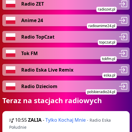
Radio ZET
radiozet.pl
Anime 24
radioanime24.pl
Radio TopCzat
topczat.pl
Tok FM
tokfm.pl
Radio Eska Live Remix
eska.pl
Radio Dzieciom
polskieradio24.pl
Teraz na stacjach radiowych
10:55
ZALIA
-
Tylko Kochaj Mnie
- Radio Eska
Południe