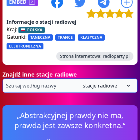
EMBED
Informacje o stacji radiowej
Kraj:
POLSKA
Gatunki:
TANECZNA
TRANCE
KLASYCZNA
ELEKTRONICZNA
Strona internetowa:
radioparty.pl
Znajdź inne stacje radiowe
„Abstrakcyjnej prawdy nie ma,
prawda jest zawsze konkretna.“