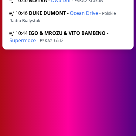
10:46
BLETKA
-
Dwa Dni
- ESKA2 Kraków
10:46
DUKE DUMONT
-
Ocean Drive
- Polskie
Radio Bialystok
10:44
IGO & MROZU & VITO BAMBINO
-
Supermoce
- ESKA2 Łódź