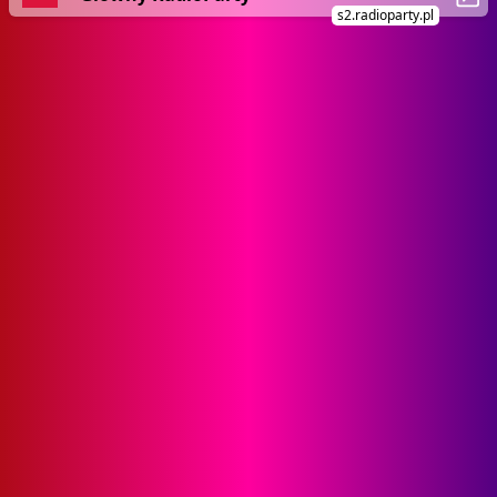
s2.radioparty.pl