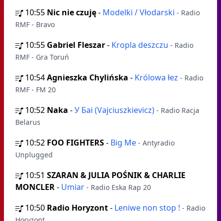
10:55
Nic nie czuję
-
Modelki / Vłodarski
- Radio
RMF - Bravo
10:55
Gabriel Fleszar
-
Kropla deszczu
- Radio
RMF - Gra Toruń
10:54
Agnieszka Chylińska
-
Królowa łez
- Radio
RMF - FM 20
10:52
Naka
-
У Баі (Vajciuszkievicz)
- Radio Racja
Belarus
10:52
FOO FIGHTERS
-
Big Me
- Antyradio
Unplugged
10:51
SZARAN & JULIA POŚNIK & CHARLIE
MONCLER
-
Umiar
- Radio Eska Rap 20
10:50
Radio Horyzont
-
Leniwe non stop !
- Radio
Horyzont