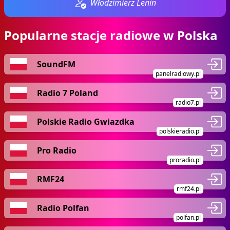
Włodzimierz Lenin
Popularne stacje radiowe w Polska
SoundFM
panelradiowy.pl
Radio 7 Poland
radio7.pl
Polskie Radio Gwiazdka
polskieradio.pl
Pro Radio
proradio.pl
RMF24
rmf24.pl
Radio Polfan
polfan.pl