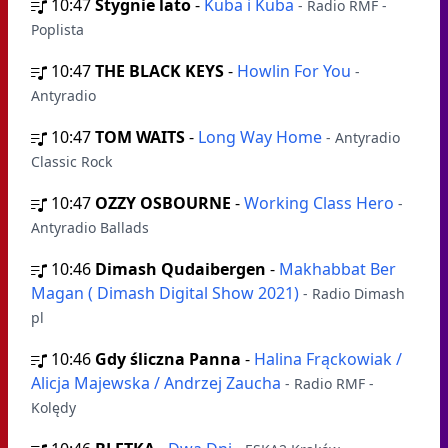
10:47
Stygnie lato
-
Kuba i Kuba
- Radio RMF -
Poplista
10:47
THE BLACK KEYS
-
Howlin For You
-
Antyradio
10:47
TOM WAITS
-
Long Way Home
- Antyradio
Classic Rock
10:47
OZZY OSBOURNE
-
Working Class Hero
-
Antyradio Ballads
10:46
Dimash Qudaibergen
-
Makhabbat Ber
Magan ( Dimash Digital Show 2021)
- Radio Dimash
pl
10:46
Gdy śliczna Panna
-
Halina Frąckowiak /
Alicja Majewska / Andrzej Zaucha
- Radio RMF -
Kolędy