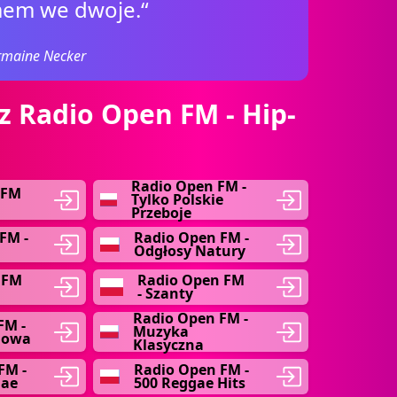
mem we dwoje.“
rmaine Necker
z Radio Open FM - Hip-
Radio Open FM -
 FM
Tylko Polskie
Przeboje
FM -
Radio Open FM -
Odgłosy Natury
 FM
Radio Open FM
- Szanty
Radio Open FM -
FM -
Muzyka
mowa
Klasyczna
FM -
Radio Open FM -
gae
500 Reggae Hits