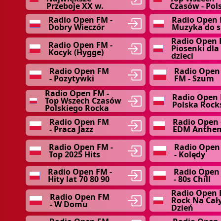
Przeboje XX w.
Czasów - Pol
Radio Open FM -
Radio Open 
Dobry Wieczór
Muzyka do 
Radio Open 
Radio Open FM -
Piosenki dla
Kocyk (Hygge)
dzieci
Radio Open FM
Radio Open
- Pozytywki
FM - Szum
Radio Open FM -
Radio Open 
Top Wszech Czasów
Polska Rock
Polskiego Rocka
Radio Open FM
Radio Open 
- Praca Jazz
EDM Anthe
Radio Open FM -
Radio Open
Top 2025 Hits
- Kolędy
Radio Open FM -
Radio Open
Hity lat 70 80 90
- 80s Chill
Radio Open 
Radio Open FM
Rock Na Cał
- W Domu
Dzień