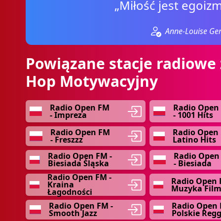
„Miłość jest egoiz
Anne-Louise Ge
Powiązane stacje radiowe 
Hop Motywacyjny
Radio Open FM
Radio Open
- Impreza
- 1001 Hits
Radio Open FM
Radio Open 
- Freszzz
Latino Hits
Radio Open FM -
Radio Open
Biesiada Śląska
- Biesiada
Radio Open FM -
Radio Open 
Kraina
Muzyka Fil
Łagodności
Radio Open FM -
Radio Open 
Smooth Jazz
Polskie Reg