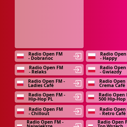
Radio Open FM
Radio Open
- Dobranoc
- Happy
Radio Open FM
Radio Open
- Relaks
- Gwiazdy
Radio Open FM -
Radio Open 
Ladies Café
Crema Café
Radio Open FM -
Radio Open 
Hip-Hop PL
500 Hip-Hop 
Radio Open FM
Radio Open
- Chillout
- Retro Café
Radio Open FM -
Radio Open F
Największe
Top Wszech