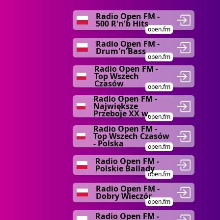
Radio Open FM -
500 R'n'b Hits
open.fm
Radio Open FM -
Drum'n'Bass
open.fm
Radio Open FM -
Top Wszech
Czasów
open.fm
Radio Open FM -
Największe
Przeboje XX w.
open.fm
Radio Open FM -
Top Wszech Czasów
- Polska
open.fm
Radio Open FM -
Polskie Ballady
open.fm
Radio Open FM -
Dobry Wieczór
open.fm
Radio Open FM -