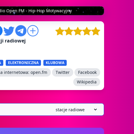
dio Open FM - Hip-Hop Motywacyjny
ji radiowej
A
ELEKTRONICZNA
KLUBOWA
na internetowa:
open.fm
Twitter
Facebook
Wikipedia