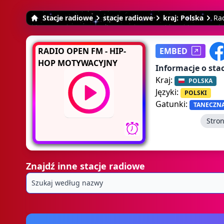
Stacje radiowe
stacje radiowe
kraj: Polska
Ra
RADIO OPEN FM - HIP-
EMBED
HOP MOTYWACYJNY
Informacje o stac
Kraj:
POLSKA
Języki:
POLSKI
Gatunki:
TANECZN
Stro
Znajdź inne stacje radiowe