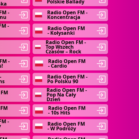
Polskie Ballady
ska
FM -
Radio Open FM -
snu
Koncentracja
FM -
Radio Open FM
- Kołysanki
Radio Open FM -
Top Wszech
Czasów – Rock
FM -
Radio Open FM
s!
- Cardio
-
Radio Open FM -
ms
Po Polsku 90
Radio Open FM -
 FM
Pop Na Cały
Dzień
 FM
Radio Open FM
- 10s Hits
FM -
Radio Open FM
y
- W Podróży