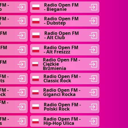
FM -
Radio Open FM
b
- Bieganie
FM -
Radio Open FM
s
- Dubstep
 FM
Radio Open FM
- Alt Club
 FM
Radio Open FM
- Alt Freszzz
Radio Open FM -
 FM
Ciężkie
Brzmienia
FM -
Radio Open FM -
ts
Classic Rock
FM -
Radio Open FM -
ock
Giganci Rocka
FM -
Radio Open FM -
Polski Rock
FM -
Radio Open FM -
s
Hip-Hop Ulica