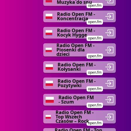
Muzyka do snu
open.fm
Radio Open FM -
Koncentracja
open.fm
Radio Open FM -
Kocyk Hygge
open.fm
Radio Open FM -
Piosenki dla
dzieci
open.fm
Radio Open FM -
Kołysanki
open.fm
Radio Open FM -
Pozytywki
open.fm
Radio Open FM
- Szum
open.fm
Radio Open FM -
Top Wszech
Czasów – Rock
open.fm
Radio Open FM - Top