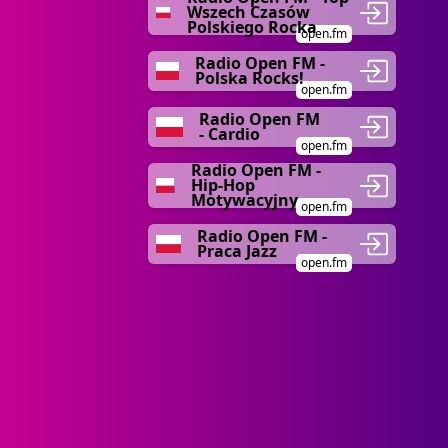
Wszech Czasów
Polskiego Rocka
open.fm
Radio Open FM -
Polska Rocks!
open.fm
Radio Open FM
- Cardio
open.fm
Radio Open FM -
Hip-Hop
Motywacyjny
open.fm
Radio Open FM -
Praca Jazz
open.fm