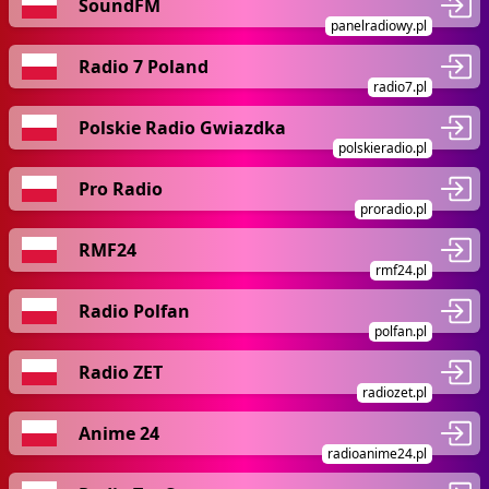
SoundFM
panelradiowy.pl
Radio 7 Poland
radio7.pl
Polskie Radio Gwiazdka
polskieradio.pl
Pro Radio
proradio.pl
RMF24
rmf24.pl
Radio Polfan
polfan.pl
Radio ZET
radiozet.pl
Anime 24
radioanime24.pl