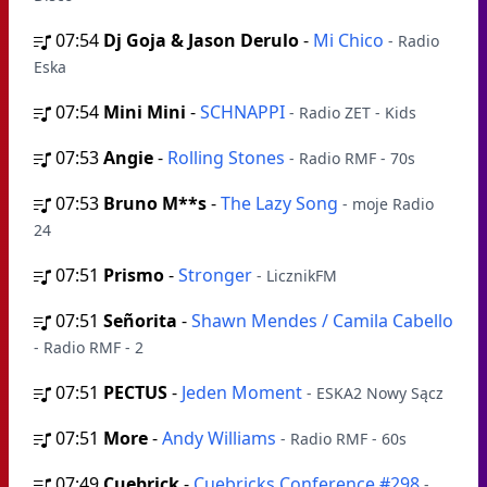
07:54
Dj Goja & Jason Derulo
-
Mi Chico
- Radio
Eska
07:54
Mini Mini
-
SCHNAPPI
- Radio ZET - Kids
07:53
Angie
-
Rolling Stones
- Radio RMF - 70s
07:53
Bruno M**s
-
The Lazy Song
- moje Radio
24
07:51
Prismo
-
Stronger
- LicznikFM
07:51
Señorita
-
Shawn Mendes / Camila Cabello
- Radio RMF - 2
07:51
PECTUS
-
Jeden Moment
- ESKA2 Nowy Sącz
07:51
More
-
Andy Williams
- Radio RMF - 60s
07:49
Cuebrick
-
Cuebricks Conference #298
-