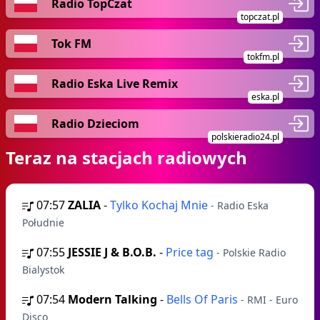
Radio TopCzat
topczat.pl
Tok FM
tokfm.pl
Radio Eska Live Remix
eska.pl
Radio Dzieciom
polskieradio24.pl
Teraz na stacjach radiowych
07:57
ZALIA
-
Tylko Kochaj Mnie
- Radio Eska
Południe
07:55
JESSIE J & B.O.B.
-
Price tag
- Polskie Radio
Bialystok
07:54
Modern Talking
-
Bells Of Paris
- RMI - Euro
Disco