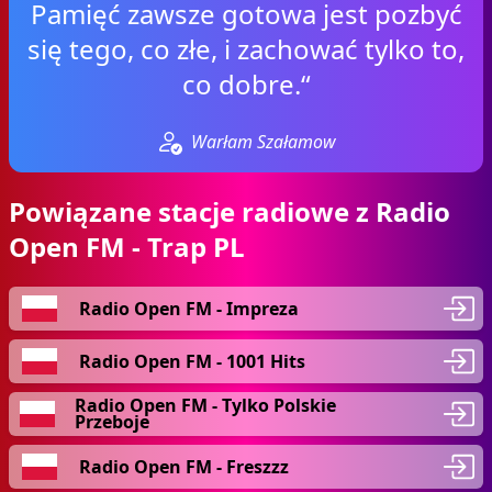
Pamięć zawsze gotowa jest pozbyć
się tego, co złe, i zachować tylko to,
co dobre.“
Warłam Szałamow
Powiązane stacje radiowe z Radio
Open FM - Trap PL
Radio Open FM - Impreza
Radio Open FM - 1001 Hits
Radio Open FM - Tylko Polskie
Przeboje
Radio Open FM - Freszzz