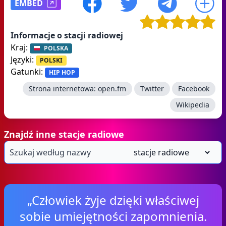
EMBED
Informacje o stacji radiowej
Kraj:
POLSKA
Języki:
POLSKI
Gatunki:
HIP HOP
Strona internetowa:
open.fm
Twitter
Facebook
Wikipedia
Znajdź inne stacje radiowe
„Człowiek żyje dzięki właściwej
sobie umiejętności zapomnienia.