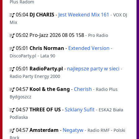
Plus Radom
05:04
DJ CHARIS
-
Jest Weekend Mix 161
- VOX DJ
Mix
05:02
Pro-Jazz 2026 08 05 158
- Pro Radio
05:01
Chris Norman
-
Extended Version
-
DiscoParty.pl - Lata 90
05:01
RadioParty.pl
-
najlepsze party w sieci
-
Radio Party Energy 2000
04:57
Kool & the Gang
-
Cherish
- Radio Plus
Bydgoszcz
04:57
THREE OF US
-
Szklany Sufit
- ESKA2 Biała
Podlaska
04:57
Amsterdam
-
Negatyw
- Radio RMF - Polski
Rock