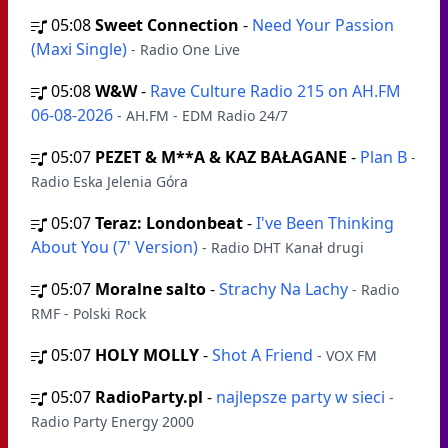
05:08
Sweet Connection
-
Need Your Passion
(Maxi Single)
- Radio One Live
05:08
W&W
-
Rave Culture Radio 215 on AH.FM
06-08-2026
- AH.FM - EDM Radio 24/7
05:07
PEZET & M**A & KAZ BAŁAGANE
-
Plan B
-
Radio Eska Jelenia Góra
05:07
Teraz: Londonbeat
-
I've Been Thinking
About You (7' Version)
- Radio DHT Kanał drugi
05:07
Moralne salto
-
Strachy Na Lachy
- Radio
RMF - Polski Rock
05:07
HOLY MOLLY
-
Shot A Friend
- VOX FM
05:07
RadioParty.pl
-
najlepsze party w sieci
-
Radio Party Energy 2000