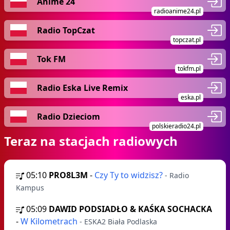
Anime 24
radioanime24.pl
Radio TopCzat
topczat.pl
Tok FM
tokfm.pl
Radio Eska Live Remix
eska.pl
Radio Dzieciom
polskieradio24.pl
Teraz na stacjach radiowych
05:10
PRO8L3M
-
Czy Ty to widzisz?
- Radio
Kampus
05:09
DAWID PODSIADŁO & KAŚKA SOCHACKA
-
W Kilometrach
- ESKA2 Biała Podlaska