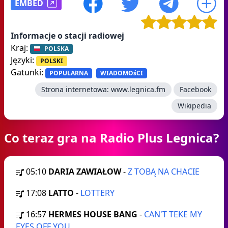
EMBED
Informacje o stacji radiowej
Kraj:
POLSKA
Języki:
POLSKI
Gatunki:
POPULARNA
WIADOMOśCI
Strona internetowa:
www.legnica.fm
Facebook
Wikipedia
Co teraz gra na Radio Plus Legnica?
05:10
DARIA ZAWIAŁOW
-
Z TOBĄ NA CHACIE
17:08
LATTO
-
LOTTERY
16:57
HERMES HOUSE BANG
-
CAN'T TEKE MY
EYES OFF YOU