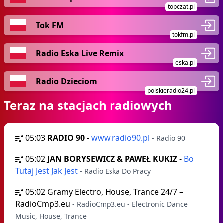
topczat.pl
Tok FM
tokfm.pl
Radio Eska Live Remix
eska.pl
Radio Dzieciom
polskieradio24.pl
Teraz na stacjach radiowych
05:03
RADIO 90
-
www.radio90.pl
- Radio 90
05:02
JAN BORYSEWICZ & PAWEŁ KUKIZ
-
Bo
Tutaj Jest Jak Jest
- Radio Eska Do Pracy
05:02
Gramy Electro, House, Trance 24/7 –
RadioCmp3.eu
- RadioCmp3.eu - Electronic Dance
Music, House, Trance