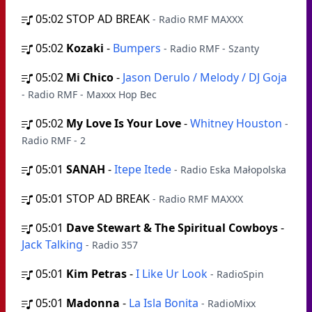
05:02
STOP AD BREAK
- Radio RMF MAXXX
05:02
Kozaki
-
Bumpers
- Radio RMF - Szanty
05:02
Mi Chico
-
Jason Derulo / Melody / DJ Goja
- Radio RMF - Maxxx Hop Bec
05:02
My Love Is Your Love
-
Whitney Houston
-
Radio RMF - 2
05:01
SANAH
-
Itepe Itede
- Radio Eska Małopolska
05:01
STOP AD BREAK
- Radio RMF MAXXX
05:01
Dave Stewart & The Spiritual Cowboys
-
Jack Talking
- Radio 357
05:01
Kim Petras
-
I Like Ur Look
- RadioSpin
05:01
Madonna
-
La Isla Bonita
- RadioMixx