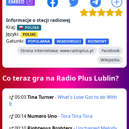
EMBED
Informacje o stacji radiowej
Kraj:
POLSKA
Języki:
POLSKI
Gatunki:
POPULARNA
WIADOMOśCI
ROZMOWY
Strona internetowa:
www.radioplus.pl
Facebook
Wikipedia
Co teraz gra na Radio Plus Lublin?
05:03
Tina Turner
-
What's Love Got to do With
It
00:14
Numero Uno
-
Tora Tora Tora
00:10
Righteous Brohters
-
Unchained Melody