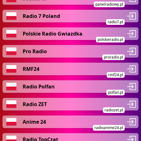
panelradiowy.pl
Radio 7 Poland
radio7.pl
Polskie Radio Gwiazdka
polskieradio.pl
Pro Radio
proradio.pl
RMF24
rmf24.pl
Radio Polfan
polfan.pl
Radio ZET
radiozet.pl
Anime 24
radioanime24.pl
Radio TopCzat