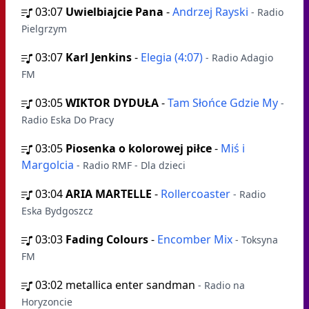
03:07
Uwielbiajcie Pana
-
Andrzej Rayski
- Radio
Pielgrzym
03:07
Karl Jenkins
-
Elegia (4:07)
- Radio Adagio
FM
03:05
WIKTOR DYDUŁA
-
Tam Słońce Gdzie My
-
Radio Eska Do Pracy
03:05
Piosenka o kolorowej piłce
-
Miś i
Margolcia
- Radio RMF - Dla dzieci
03:04
ARIA MARTELLE
-
Rollercoaster
- Radio
Eska Bydgoszcz
03:03
Fading Colours
-
Encomber Mix
- Toksyna
FM
03:02
metallica enter sandman
- Radio na
Horyzoncie