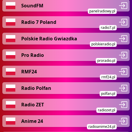
SoundFM
panelradiowy.pl
Radio 7 Poland
radio7.pl
Polskie Radio Gwiazdka
polskieradio.pl
Pro Radio
proradio.pl
RMF24
rmf24.pl
Radio Polfan
polfan.pl
Radio ZET
radiozet.pl
Anime 24
radioanime24.pl