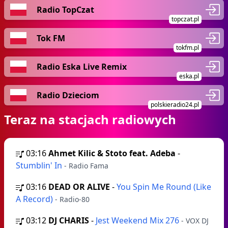
Radio TopCzat
topczat.pl
Tok FM
tokfm.pl
Radio Eska Live Remix
eska.pl
Radio Dzieciom
polskieradio24.pl
Teraz na stacjach radiowych
03:16
Ahmet Kilic & Stoto feat. Adeba
-
Stumblin' In
- Radio Fama
03:16
DEAD OR ALIVE
-
You Spin Me Round (Like
A Record)
- Radio-80
03:12
DJ CHARIS
-
Jest Weekend Mix 276
- VOX DJ