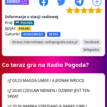
EMBED
Informacje o stacji radiowej
Kraj:
POLSKA
Języki:
POLSKI
Gatunki:
WIADOMOśCI
RETRO
Strona internetowa:
radiopogoda.tuba.pl
Facebook
Wikipedia
Co teraz gra na Radio Pogoda?
03:23
MAGDA UMER / A JEDNAK WROCIL
20:40
CZESLAW NIEMEN / DZIWNY JEST TEN
SWIAT
20:36
BARBRA STREISAND & BARRY GIBB /