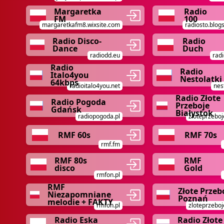
Margaretka
Radio
FM
100
margaretkafm8.wixsite.com
radiosto.blog
Radio Disco-
Radio
Dance
Duch
radiodd.eu
radi
Radio
Radio
Italo4you
Nestolatki
64kbps
radioitalo4you.net
nest
Radio Złote
Radio Pogoda
Przeboje
Gdańsk
Białystok
radiopogoda.pl
zloteprzeboj
RMF 60s
RMF 70s
rmf.fm
RMF 80s
RMF
disco
Gold
rmfon.pl
RMF
Złote Przeb
Niezapomniane
Poznań
melodie + FAKTY
rmfon.pl
zloteprzeboj
Radio Eska
Radio Złote