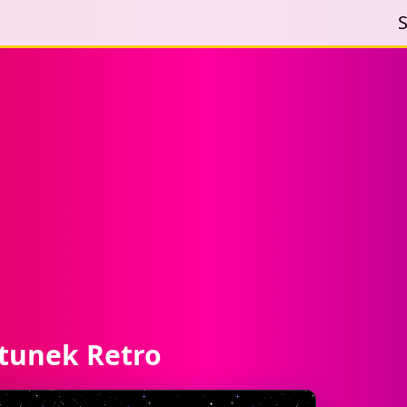
S
atunek Retro