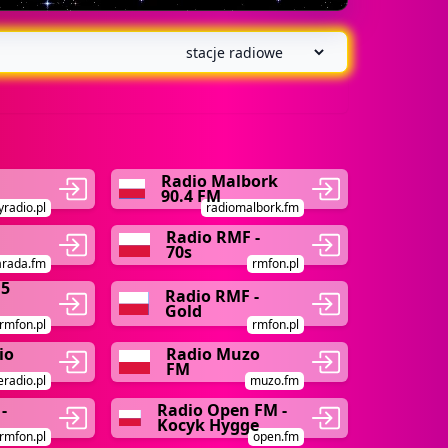
Radio Malbork
90.4 FM
yradio.pl
radiomalbork.fm
Radio RMF -
70s
arada.fm
rmfon.pl
 5
Radio RMF -
Gold
rmfon.pl
rmfon.pl
io
Radio Muzo
FM
eradio.pl
muzo.fm
-
Radio Open FM -
Kocyk Hygge
rmfon.pl
open.fm