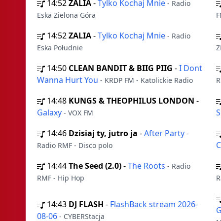
14:52
ZALIA
-
Tylko Kochaj Mnie
- Radio
Eska Zielona Góra
F
14:52
ZALIA
-
Tylko Kochaj Mnie
- Radio
Eska Południe
Z
14:50
CLEAN BANDIT & BIIG PIIG
-
I Dont
Wanna Hurt You
- KRDP FM - Katolickie Radio
R
14:48
KUNGS & THEOPHILUS LONDON
-
Galaxy
S
- VOX FM
14:46
Dzisiaj ty, jutro ja
-
After Party
-
C
Radio RMF - Disco polo
14:44
The Seed (2.0)
-
The Roots
- Radio
RMF - Hip Hop
R
14:43
DJ FLASH
-
FlashBack stream 2026-
G
08-06
- CYBERStacja