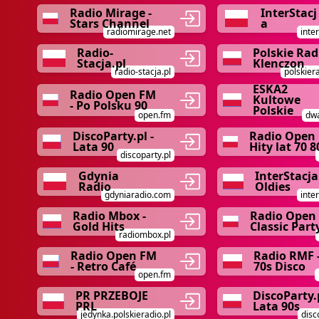
Radio Mirage -
InterStacj
Stars Channel
a
radiomirage.net
inter
Radio-
Polskie Rad
Stacja.pl
Klenczon
radio-stacja.pl
polskier
ESKA2
Radio Open FM
Kultowe
- Po Polsku 90
Polskie
open.fm
dwa
DiscoParty.pl -
Radio Open 
Lata 90
Hity lat 70 8
discoparty.pl
Gdynia
InterStacja
Radio
Oldies
gdyniaradio.com
inter
Radio Mbox -
Radio Open 
Gold Hits
Classic Part
radiombox.pl
Radio Open FM
Radio RMF 
- Retro Café
70s Disco
open.fm
PR PRZEBOJE
DiscoParty.p
PRL
Lata 90s
jedynka.polskieradio.pl
disc