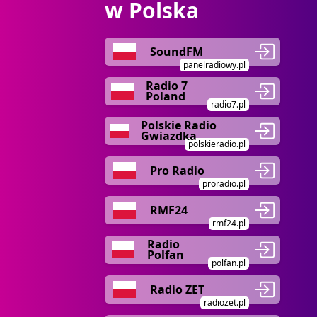
w Polska
SoundFM
panelradiowy.pl
Radio 7
Poland
radio7.pl
Polskie Radio
Gwiazdka
polskieradio.pl
Pro Radio
proradio.pl
RMF24
rmf24.pl
Radio
Polfan
polfan.pl
Radio ZET
radiozet.pl