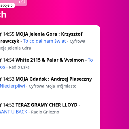
zeboje.pl
ch
14:55
MOJA Jelenia Gora : Krzysztof
rawczyk
-
To co dał nam świat
- Cyfrowa
oja Jelenia Góra
14:54
White 2115 & Palar & Vvsimon
-
To
Coś
- Radio Eska
14:53
MOJA Gdańsk : Andrzej Piaseczny
Niecierpliwi
- Cyfrowa Moja Trójmiasto
14:52
TERAZ GRAMY CHER LLOYD
-
ANT U BACK
- Radio Gniezno