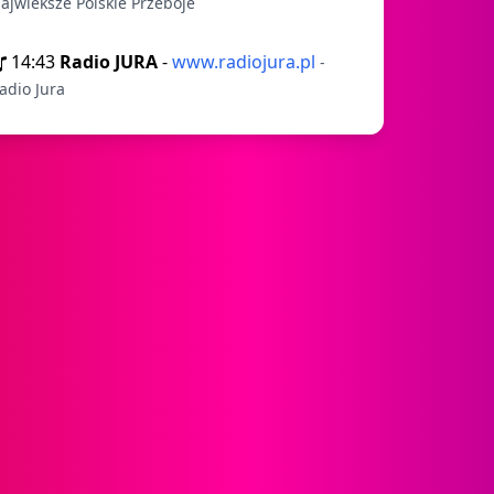
ajwieksze Polskie Przeboje
14:43
Radio JURA
-
www.radiojura.pl
-
adio Jura