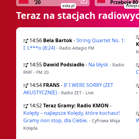
'20
Przeboje 80
eska.pl
zlotepr
Teraz na stacjach radiowy
14:56
Bela Bartok
-
String Quartet No. 1:
K
I. L***o (8:24)
- Radio Adagio FM
M
14:55
Dawid Podsiadło
-
Na błysk
- Radio
RMF - FM 20
14:54
FRANS
-
IF I WERE SORRY (ZET
AKUSTYCZNIE)
-
- Radio ZET - Live
14:52
Teraz Gramy: Radio KMON
-
Kolędy – najlepsze Kolędy, które kochasz!
Gramy non stop, dla Ciebie.
W
- Cyfrowa Moja
Kolęda