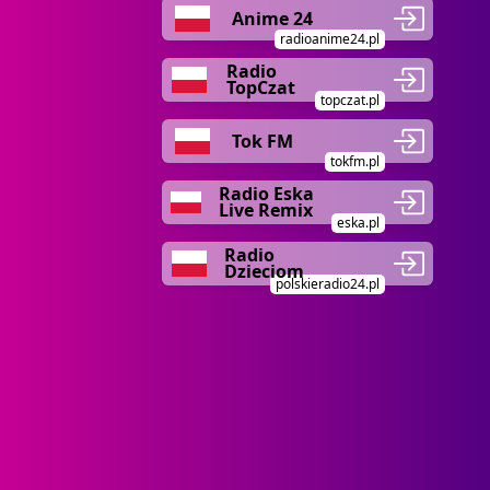
Anime 24
radioanime24.pl
Radio
TopCzat
topczat.pl
Tok FM
tokfm.pl
Radio Eska
Live Remix
eska.pl
Radio
Dzieciom
polskieradio24.pl