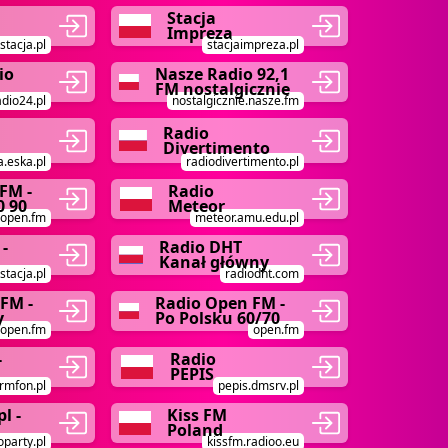
Stacja
Impreza
stacja.pl
stacjaimpreza.pl
io
Nasze Radio 92,1
FM nostalgicznie
adio24.pl
nostalgicznie.nasze.fm
Radio
Divertimento
.eska.pl
radiodivertimento.pl
FM -
Radio
0 90
Meteor
open.fm
meteor.amu.edu.pl
 -
Radio DHT
Kanał główny
stacja.pl
radiodht.com
FM -
Radio Open FM -
y
Po Polsku 60/70
open.fm
open.fm
-
Radio
PEPIS
rmfon.pl
pepis.dmsrv.pl
l -
Kiss FM
Poland
oparty.pl
kissfm.radioo.eu