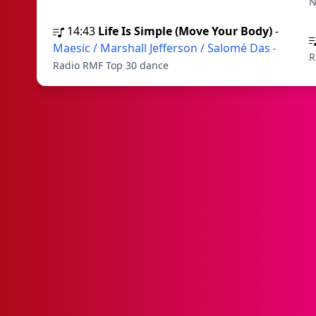
N
14:43
Life Is Simple (Move Your Body)
-
Maesic / Marshall Jefferson / Salomé Das
-
R
Radio RMF Top 30 dance