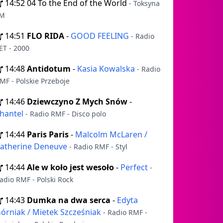
14:52
04 To the End of the World
- Toksyna
M
14:51
FLO RIDA
-
GOOD FEELING
- Radio
ET - 2000
14:48
Antidotum
-
Kasia Kowalska
- Radio
MF - Polskie Przeboje
14:46
Dziewczyno Z Mych Snów
-
hantel
- Radio RMF - Disco polo
14:44
Paris Paris
-
Malcolm McLaren /
atherine Deneuve
- Radio RMF - Styl
14:44
Ale w koło jest wesoło
-
Perfect
-
adio RMF - Polski Rock
14:43
Dumka na dwa serca
-
Edyta
órniak / Mietek Szcześniak
- Radio RMF -