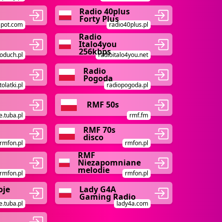
Radio 40plus
Forty Plus
spot.com
radio40plus.pl
Radio
Italo4you
256kbps
oduch.pl
radioitalo4you.net
Radio
Pogoda
olatki.pl
radiopogoda.pl
RMF 50s
e.tuba.pl
rmf.fm
RMF 70s
disco
rmfon.pl
rmfon.pl
RMF
Niezapomniane
melodie
rmfon.pl
rmfon.pl
oje
Lady G4A
Gaming Radio
e.tuba.pl
lady4a.com