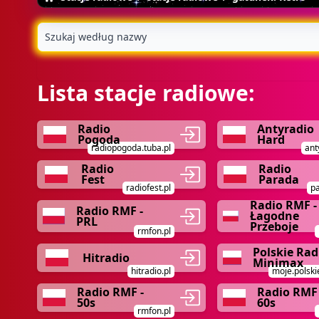
Lista stacje radiowe:
Radio
Antyradio
Pogoda
Hard
radiopogoda.tuba.pl
ant
Radio
Radio
Fest
Parada
radiofest.pl
p
Radio RMF -
Radio RMF -
Łagodne
PRL
Przeboje
rmfon.pl
Polskie Rad
Hitradio
Minimax
hitradio.pl
moje.polski
Radio RMF -
Radio RMF 
50s
60s
rmfon.pl