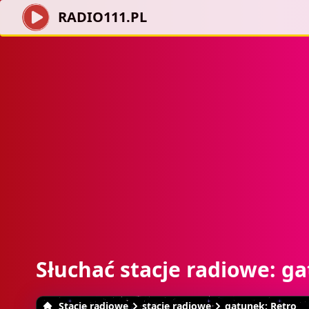
RADIO111.PL
Słuchać stacje radiowe: g
Stacje radiowe
stacje radiowe
gatunek: Retro