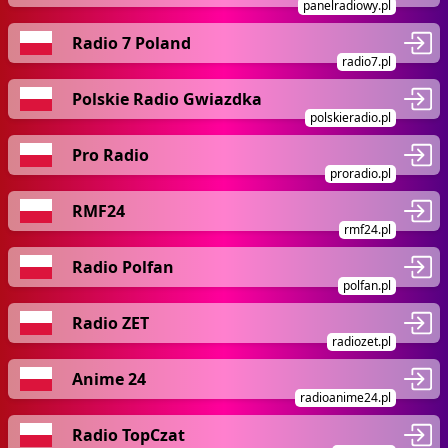
panelradiowy.pl
Radio 7 Poland
radio7.pl
Polskie Radio Gwiazdka
polskieradio.pl
Pro Radio
proradio.pl
RMF24
rmf24.pl
Radio Polfan
polfan.pl
Radio ZET
radiozet.pl
Anime 24
radioanime24.pl
Radio TopCzat