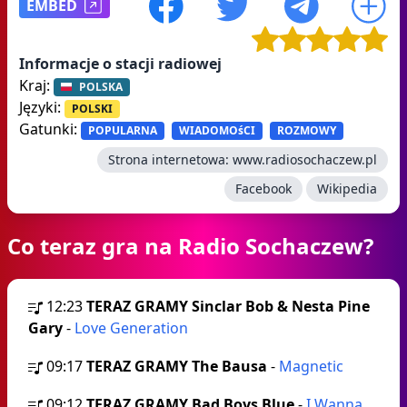
EMBED
Informacje o stacji radiowej
Kraj:
POLSKA
Języki:
POLSKI
Gatunki:
POPULARNA
WIADOMOśCI
ROZMOWY
Strona internetowa:
www.radiosochaczew.pl
Facebook
Wikipedia
Co teraz gra na Radio Sochaczew?
12:23
TERAZ GRAMY Sinclar Bob & Nesta Pine
Gary
-
Love Generation
09:17
TERAZ GRAMY The Bausa
-
Magnetic
09:12
TERAZ GRAMY Bad Boys Blue
-
I Wanna