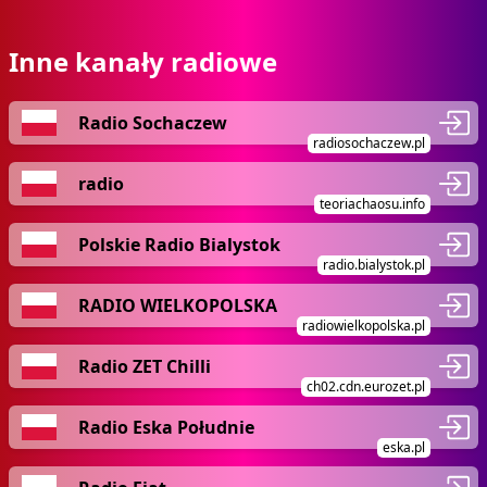
Inne kanały radiowe
Radio Sochaczew
radiosochaczew.pl
radio
teoriachaosu.info
Polskie Radio Bialystok
radio.bialystok.pl
RADIO WIELKOPOLSKA
radiowielkopolska.pl
Radio ZET Chilli
ch02.cdn.eurozet.pl
Radio Eska Południe
eska.pl