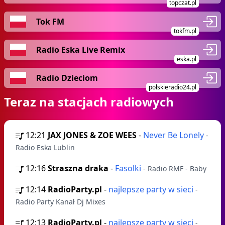
topczat.pl
Tok FM
tokfm.pl
Radio Eska Live Remix
eska.pl
Radio Dzieciom
polskieradio24.pl
Teraz na stacjach radiowych
12:21
JAX JONES & ZOE WEES
-
Never Be Lonely
-
Radio Eska Lublin
12:16
Straszna draka
-
Fasolki
- Radio RMF - Baby
12:14
RadioParty.pl
-
najlepsze party w sieci
-
Radio Party Kanał Dj Mixes
12:13
RadioParty.pl
-
najlepsze party w sieci
-