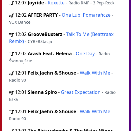
12:07
Joyride
-
Roxette
- Radio RMF - 3 Pop-Rock
12:02
AFTER PARTY
-
Ona Lubi Pomarańcze
-
VOX Dance
12:02
GrooveBusterz
-
Talk To Me (Beattraax
Remix)
- CYBERStacja
12:02
Arash Feat. Helena
-
One Day
- Radio
Świnoujście
12:01
Felix Jaehn & Shouse
-
Walk With Me
-
Radio 90
12:01
Sienna Spiro
-
Great Expectation
- Radio
Eska
12:01
Felix Jaehn & Shouse
-
Walk With Me
-
Radio 90
12:01
The Picturebooks & The Major Minor