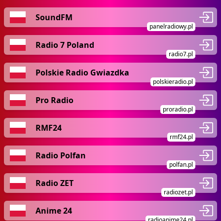
SoundFM
panelradiowy.pl
Radio 7 Poland
radio7.pl
Polskie Radio Gwiazdka
polskieradio.pl
Pro Radio
proradio.pl
RMF24
rmf24.pl
Radio Polfan
polfan.pl
Radio ZET
radiozet.pl
Anime 24
radioanime24.pl