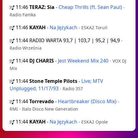
11:46
TERAZ: Sia
-
Cheap Thrills (ft. Sean Paul)
-
Radio Famka
11:46
KAYAH
-
Na Językach
- ESKA2 Toruń
11:44
RADIO WARTA 93,7 | 103,7 | 95,2 | 94,9
-
Radio Września
11:44
DJ CHARIS
-
Jest Weekend Mix 240
- VOX DJ
Mix
11:44
Stone Temple Pilots
-
Live; MTV
Unplugged, 11/17/93
- Radio 357
11:44
Torrevado
-
Heartbreaker (Disco Mix)
-
RMI - Italo Disco New Generation
11:44
KAYAH
-
Na Językach
- ESKA2 Opole