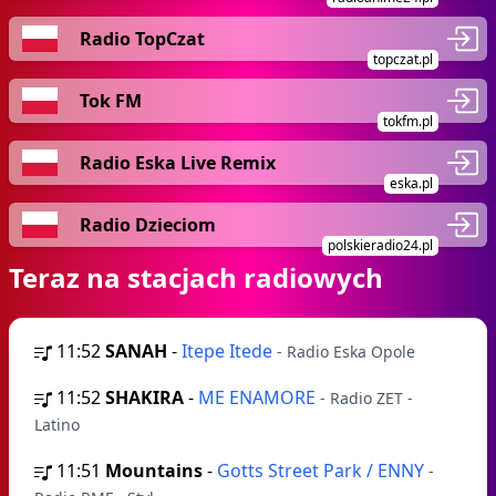
Radio TopCzat
topczat.pl
Tok FM
tokfm.pl
Radio Eska Live Remix
eska.pl
Radio Dzieciom
polskieradio24.pl
Teraz na stacjach radiowych
11:52
SANAH
-
Itepe Itede
- Radio Eska Opole
11:52
SHAKIRA
-
ME ENAMORE
- Radio ZET -
Latino
11:51
Mountains
-
Gotts Street Park / ENNY
-