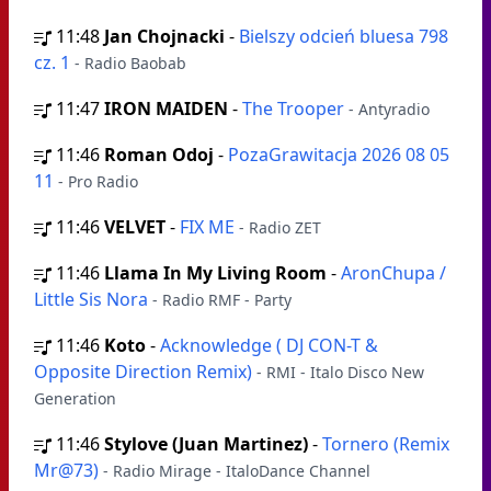
11:48
Jan Chojnacki
-
Bielszy odcień bluesa 798
cz. 1
- Radio Baobab
11:47
IRON MAIDEN
-
The Trooper
- Antyradio
11:46
Roman Odoj
-
PozaGrawitacja 2026 08 05
11
- Pro Radio
11:46
VELVET
-
FIX ME
- Radio ZET
11:46
Llama In My Living Room
-
AronChupa /
Little Sis Nora
- Radio RMF - Party
11:46
Koto
-
Acknowledge ( DJ CON-T &
Opposite Direction Remix)
- RMI - Italo Disco New
Generation
11:46
Stylove (Juan Martinez)
-
Tornero (Remix
Mr@73)
- Radio Mirage - ItaloDance Channel