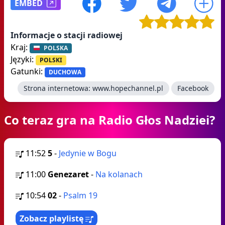
EMBED
Informacje o stacji radiowej
Kraj:
POLSKA
Języki:
POLSKI
Gatunki:
DUCHOWA
Strona internetowa:
www.hopechannel.pl
Facebook
Co teraz gra na Radio Głos Nadziei?
11:52
5
-
Jedynie w Bogu
11:00
Genezaret
-
Na kolanach
10:54
02
-
Psalm 19
Zobacz playlistę