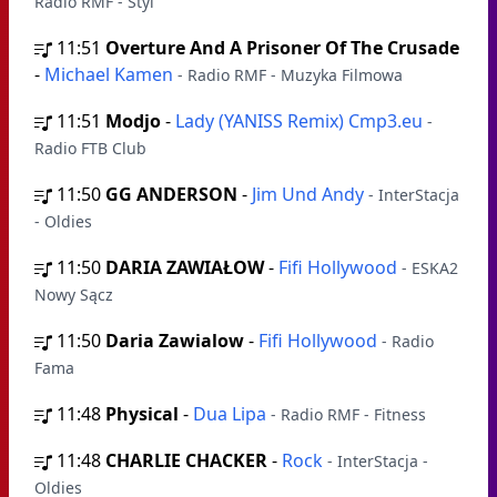
Radio RMF - Styl
11:51
Overture And A Prisoner Of The Crusade
-
Michael Kamen
- Radio RMF - Muzyka Filmowa
11:51
Modjo
-
Lady (YANISS Remix) Cmp3.eu
-
Radio FTB Club
11:50
GG ANDERSON
-
Jim Und Andy
- InterStacja
- Oldies
11:50
DARIA ZAWIAŁOW
-
Fifi Hollywood
- ESKA2
Nowy Sącz
11:50
Daria Zawialow
-
Fifi Hollywood
- Radio
Fama
11:48
Physical
-
Dua Lipa
- Radio RMF - Fitness
11:48
CHARLIE CHACKER
-
Rock
- InterStacja -
Oldies