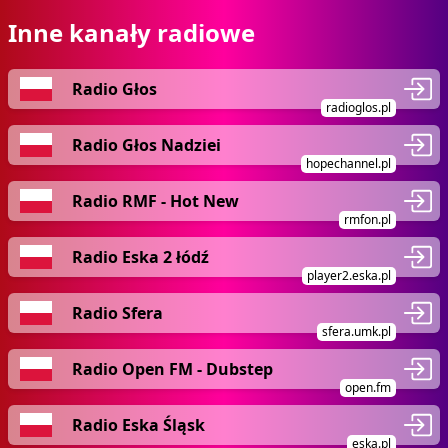
Inne kanały radiowe
Radio Głos
radioglos.pl
Radio Głos Nadziei
hopechannel.pl
Radio RMF - Hot New
rmfon.pl
Radio Eska 2 łódź
player2.eska.pl
Radio Sfera
sfera.umk.pl
Radio Open FM - Dubstep
open.fm
Radio Eska Śląsk
eska.pl