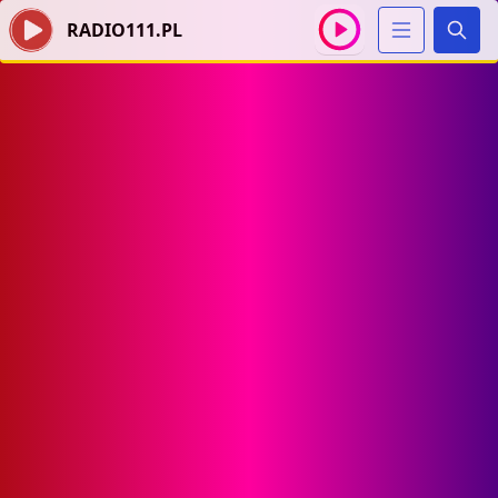
RADIO111.PL
Szuka