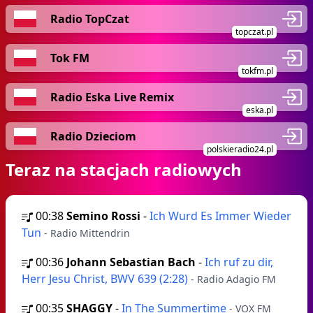
Radio TopCzat
topczat.pl
Tok FM
tokfm.pl
Radio Eska Live Remix
eska.pl
Radio Dzieciom
polskieradio24.pl
Teraz na stacjach radiowych
00:38
Semino Rossi
-
Ich Wurd Es Immer Wieder
Tun
- Radio Mittendrin
00:36
Johann Sebastian Bach
-
Ich ruf zu dir,
Herr Jesu Christ, BWV 639 (2:28)
- Radio Adagio FM
00:35
SHAGGY
-
In The Summertime
- VOX FM