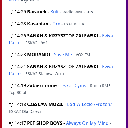
14:29
Baranek
-
Kult
- Radio RMF - 90s
14:28
Kasabian
-
Fire
- Eska ROCK
14:26
SANAH & KRZYSZTOF ZALEWSKI
-
Eviva
L'arte!
- ESKA2 Łódź
14:23
MORANDI
-
Save Me
- VOX FM
14:21
SANAH & KRZYSZTOF ZALEWSKI
-
Eviva
L'arte!
- ESKA2 Stalowa Wola
14:19
Zabierz mnie
-
Oskar Cyms
- Radio RMF -
Top 30 pl
14:18
CZESŁAW MOZIL
-
Lód W Lecie /Frozen/
-
ESKA2 Dla Dzieci
14:17
PET SHOP BOYS
-
Always On My Mind
-