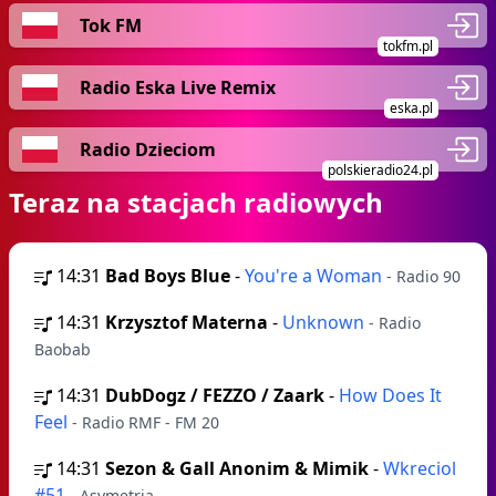
Tok FM
tokfm.pl
Radio Eska Live Remix
eska.pl
Radio Dzieciom
polskieradio24.pl
Teraz na stacjach radiowych
14:31
Bad Boys Blue
-
You're a Woman
- Radio 90
14:31
Krzysztof Materna
-
Unknown
- Radio
Baobab
14:31
DubDogz / FEZZO / Zaark
-
How Does It
Feel
- Radio RMF - FM 20
14:31
Sezon & Gall Anonim & Mimik
-
Wkreciol
#51
- Asymetria