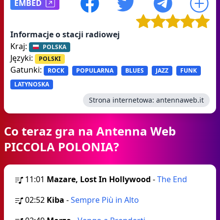
EMBED
Informacje o stacji radiowej
Kraj:
POLSKA
Języki:
POLSKI
Gatunki:
ROCK
POPULARNA
BLUES
JAZZ
FUNK
LATYNOSKA
Strona internetowa:
antennaweb.it
Co teraz gra na Antenna Web
PICCOLA POLONIA?
11:01
Mazare, Lost In Hollywood
-
The End
02:52
Kiba
-
Sempre Più in Alto