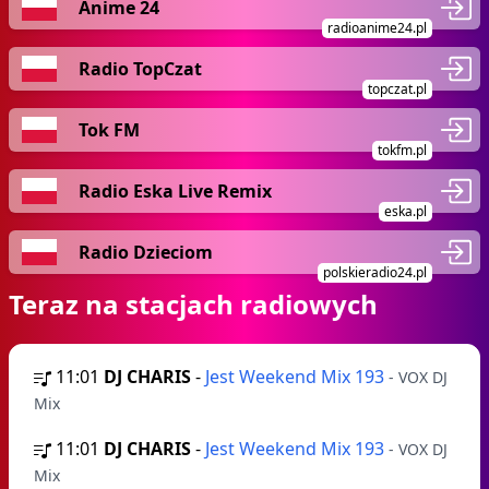
Anime 24
radioanime24.pl
Radio TopCzat
topczat.pl
Tok FM
tokfm.pl
Radio Eska Live Remix
eska.pl
Radio Dzieciom
polskieradio24.pl
Teraz na stacjach radiowych
11:01
DJ CHARIS
-
Jest Weekend Mix 193
- VOX DJ
Mix
11:01
DJ CHARIS
-
Jest Weekend Mix 193
- VOX DJ
Mix