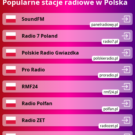
Popularne stacje radiowe w Polska
SoundFM
panelradiowy.pl
Radio 7 Poland
radio7.pl
Polskie Radio Gwiazdka
polskieradio.pl
Pro Radio
proradio.pl
RMF24
rmf24.pl
Radio Polfan
polfan.pl
Radio ZET
radiozet.pl