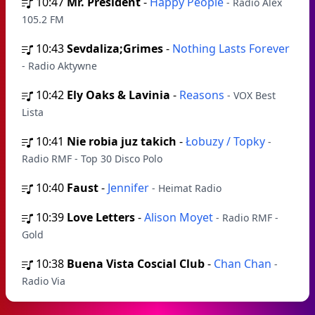
10:47
Mr. President
-
Happy People
- Radio Alex
105.2 FM
10:43
Sevdaliza;Grimes
-
Nothing Lasts Forever
- Radio Aktywne
10:42
Ely Oaks & Lavinia
-
Reasons
- VOX Best
Lista
10:41
Nie robia juz takich
-
Łobuzy / Topky
-
Radio RMF - Top 30 Disco Polo
10:40
Faust
-
Jennifer
- Heimat Radio
10:39
Love Letters
-
Alison Moyet
- Radio RMF -
Gold
10:38
Buena Vista Coscial Club
-
Chan Chan
-
Radio Via