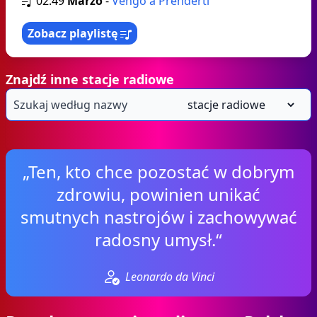
02:49
Marzo
-
Vengo a Prenderti
Zobacz playlistę
Znajdź inne stacje radiowe
„Ten, kto chce pozostać w dobrym
zdrowiu, powinien unikać
smutnych nastrojów i zachowywać
radosny umysł.“
Leonardo da Vinci