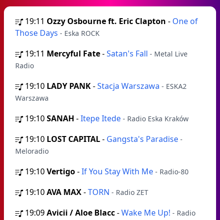
19:11
Ozzy Osbourne ft. Eric Clapton
-
One of
Those Days
- Eska ROCK
19:11
Mercyful Fate
-
Satan's Fall
- Metal Live
Radio
19:10
LADY PANK
-
Stacja Warszawa
- ESKA2
Warszawa
19:10
SANAH
-
Itepe Itede
- Radio Eska Kraków
19:10
LOST CAPITAL
-
Gangsta's Paradise
-
Meloradio
19:10
Vertigo
-
If You Stay With Me
- Radio-80
19:10
AVA MAX
-
TORN
- Radio ZET
19:09
Avicii / Aloe Blacc
-
Wake Me Up!
- Radio