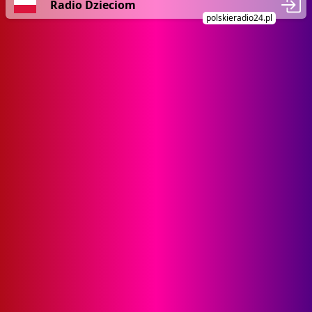
Radio Dzieciom
polskieradio24.pl