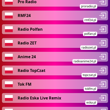
Pro Radio
proradio.pl
RMF24
rmf24.pl
Radio Polfan
polfan.pl
Radio ZET
radiozet.pl
Anime 24
radioanime24.pl
Radio TopCzat
topczat.pl
Tok FM
tokfm.pl
Radio Eska Live Remix
eska.pl