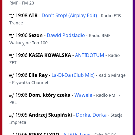
RMF - FM 20
19:08
ATB
-
Don't Stop! (Airplay Edit)
- Radio FTB
Trance
19:06
Sezon
-
Dawid Podsiadło
- Radio RMF
Wakacyjne Top 100
19:06
KASIA KOWALSKA
-
ANTIDOTUM
- Radio
ZET
19:06
Ella Ray
-
La-Di-Da (Club Mix)
- Radio Mirage
- Prywatka Channel
19:06
Dom, który czeka
-
Wawele
- Radio RMF -
PRL
19:05
Andrzej Skupiński
-
Dorka, Dorka
- Stacja
Impreza
19:05
BIFFY CLYRO
-
A Little Love
- Eska ROCK