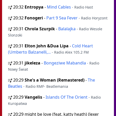
20:32
Entropya
-
Mind Cables
- Radio Hast
20:32
Fonogeri
-
Part 9 Sea Fever
- Radio Horyzont
20:31
Chrola Szurpik
-
Balalajka
- Radio Wesole
Slonzoki
20:31
Elton John &Dua Lipa
-
Cold Heart
(Umberto Balzanelli,...
- Radio Alex 105.2 FM
20:31
jikeleza
-
Bongeziwe Mabandla
- Radio
Nowy Świat
20:29
She's a Woman (Remastered)
-
The
Beatles
- Radio RMF- Beatlemania
20:29
Vangelis
-
Islands Of The Orient
- Radio
Kuropatwa
20:29
might be love (feat. katty heath) (lexer