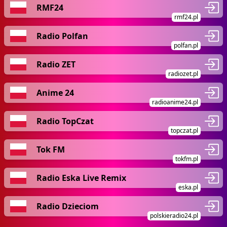
RMF24
rmf24.pl
Radio Polfan
polfan.pl
Radio ZET
radiozet.pl
Anime 24
radioanime24.pl
Radio TopCzat
topczat.pl
Tok FM
tokfm.pl
Radio Eska Live Remix
eska.pl
Radio Dzieciom
polskieradio24.pl