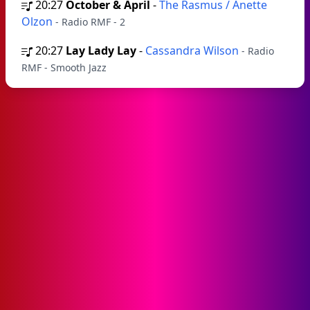
20:27
October & April
-
The Rasmus / Anette
Olzon
- Radio RMF - 2
20:27
Lay Lady Lay
-
Cassandra Wilson
- Radio
RMF - Smooth Jazz