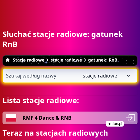
Słuchać stacje radiowe: gatunek
RnB
Stacje radiowe
stacje radiowe
gatunek: RnB
Lista stacje radiowe:
RMF 4 Dance & RNB
rmfon.pl
Teraz na stacjach radiowych