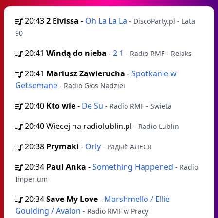
20:43
2 Eivissa
-
Oh La La La
- DiscoParty.pl - Lata
90
20:41
Windą do nieba
-
2 1
- Radio RMF - Relaks
20:41
Mariusz Zawierucha
-
Spotkanie w
Getsemane
- Radio Głos Nadziei
20:40
Kto wie
-
De Su
- Radio RMF - Swieta
20:40
Wiecej na radiolublin.pl
- Radio Lublin
20:38
Prymaki
-
Orly
- Радыё АЛЕСЯ
20:34
Paul Anka
-
Something Happened
- Radio
Imperium
20:34
Save My Love
-
Marshmello / Ellie
Goulding / Avaion
- Radio RMF w Pracy