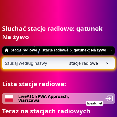
Słuchać stacje radiowe: gatunek
Na żywo
Stacje radiowe
stacje radiowe
gatunek: Na żywo
Lista stacje radiowe:
LiveATC EPWA Approach,
Warszawa
liveatc.net
Teraz na stacjach radiowych