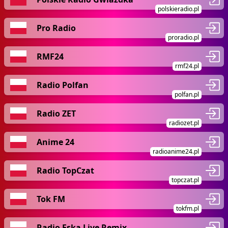
polskieradio.pl
Pro Radio
proradio.pl
RMF24
rmf24.pl
Radio Polfan
polfan.pl
Radio ZET
radiozet.pl
Anime 24
radioanime24.pl
Radio TopCzat
topczat.pl
Tok FM
tokfm.pl
Radio Eska Live Remix