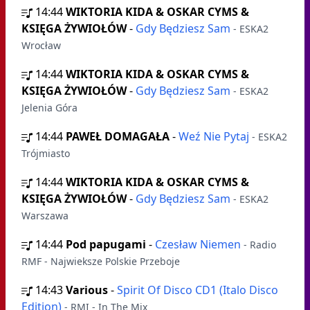
14:44
WIKTORIA KIDA & OSKAR CYMS &
KSIĘGA ŻYWIOŁÓW
-
Gdy Będziesz Sam
- ESKA2
Wrocław
14:44
WIKTORIA KIDA & OSKAR CYMS &
KSIĘGA ŻYWIOŁÓW
-
Gdy Będziesz Sam
- ESKA2
Jelenia Góra
14:44
PAWEŁ DOMAGAŁA
-
Weź Nie Pytaj
- ESKA2
Trójmiasto
14:44
WIKTORIA KIDA & OSKAR CYMS &
KSIĘGA ŻYWIOŁÓW
-
Gdy Będziesz Sam
- ESKA2
Warszawa
14:44
Pod papugami
-
Czesław Niemen
- Radio
RMF - Najwieksze Polskie Przeboje
14:43
Various
-
Spirit Of Disco CD1 (Italo Disco
Edition)
- RMI - In The Mix