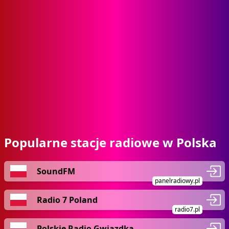
Popularne stacje radiowe w Polska
SoundFM
panelradiowy.pl
Radio 7 Poland
radio7.pl
Polskie Radio Gwiazdka