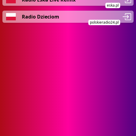
eska.pl
Radio Dzieciom
polskieradio24.pl