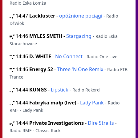
Radio Eska Łomża
14:47
Lackluster
-
opóźnione pociągi
- Radio
Dźwięk
14:46
MYLES SMITH
-
Stargazing
- Radio Eska
Starachowice
14:46
D. WHITE
-
No Connect
- Radio One Live
14:46
Energy 52
-
Three 'N One Remix
- Radio FTB
Trance
14:44
KUNGS
-
Lipstick
- Radio Rekord
14:44
Fabryka małp (live)
-
Lady Pank
- Radio
RMF - Lady Pank
14:44
Private Investigations
-
Dire Straits
-
Radio RMF - Classic Rock