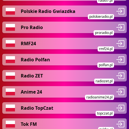
radio7.pl
Polskie Radio Gwiazdka
polskieradio.pl
Pro Radio
proradio.pl
RMF24
rmf24.pl
Radio Polfan
polfan.pl
Radio ZET
radiozet.pl
Anime 24
radioanime24.pl
Radio TopCzat
topczat.pl
Tok FM