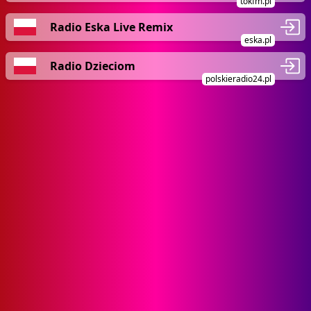
tokfm.pl
Radio Eska Live Remix
eska.pl
Radio Dzieciom
polskieradio24.pl