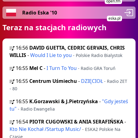
open.fm
Radio Eska '10
eska.pl
Teraz na stacjach radiowych
16:56
DAVID GUETTA, CEDRIC GERVAIS, CHRIS
WILLIS
-
Would I Lie to you
- Polskie Radio Bialystok
16:55
Mel C
-
I Turn To You
- Radio GRA Toruń
16:55
Centrum Uśmiechu
-
DZIĘCIOŁ
- Radio ZET
- 80
16:55
K.Gorzawski & J.Pietrzyńska
-
"Gdy jesteś
tu"
- Radio Ewangelia
16:54
PIOTR CUGOWSKI & ANIA SERAFIŃSKA
-
Kto Nie Kochał /Startup Music/
- ESKA2 Polskie Na
Czasie