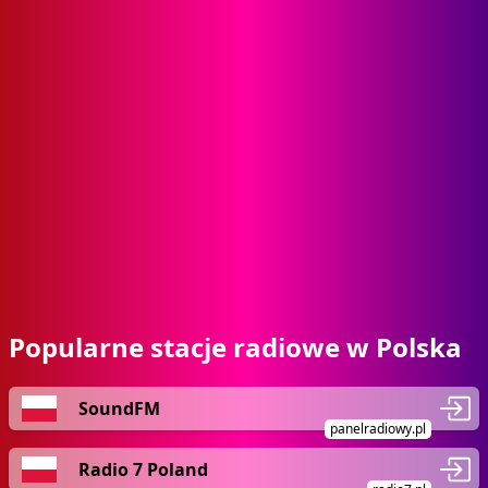
Popularne stacje radiowe w Polska
SoundFM
panelradiowy.pl
Radio 7 Poland