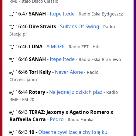
RMI - Italo Disco Classic
16:47
SANAH
-
Itepe Itede
- Radio Eska Bydgoszcz
16:46
Dire Straits
-
Sultans Of Swing
- Radio-
Stacja.pl
16:46
LUNA
-
A MOŻE
- Radio ZET - Hits
16:46
SANAH
-
Itepe Itede
- Radio Eska Braniewo
16:46
Tori Kelly
-
Never Alone
- Radio
Chrzescijanin
16:44
Rotary
-
Na jednej z dzikich plaż
- Radio
RMF - FM 20
16:43
TERAZ: Jaxomy x Agatino Romero x
Raffaella Carra
-
Pedro
- Radio Famka
16:43
10
-
Obecna cywilizacja chyli się ku