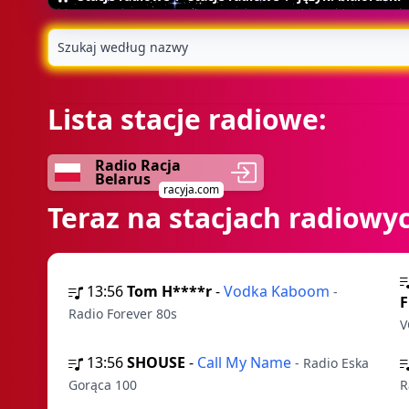
Lista stacje radiowe:
Radio Racja
Belarus
racyja.com
Teraz na stacjach radiowy
13:56
Tom H****r
-
Vodka Kaboom
-
F
Radio Forever 80s
V
13:56
SHOUSE
-
Call My Name
- Radio Eska
Gorąca 100
R