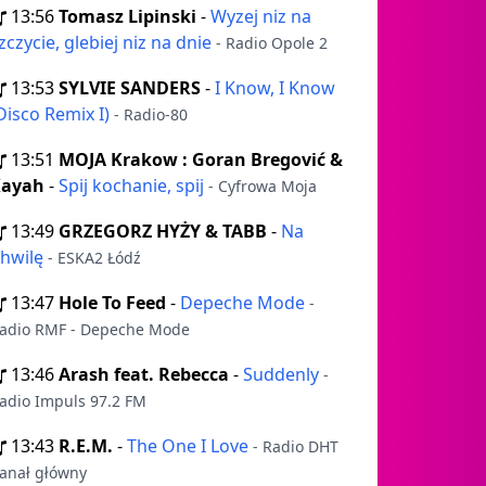
13:56
Tomasz Lipinski
-
Wyzej niz na
zczycie, glebiej niz na dnie
- Radio Opole 2
13:53
SYLVIE SANDERS
-
I Know, I Know
Disco Remix I)
- Radio-80
13:51
MOJA Krakow : Goran Bregović &
Kayah
-
Spij kochanie, spij
- Cyfrowa Moja
13:49
GRZEGORZ HYŻY & TABB
-
Na
hwilę
- ESKA2 Łódź
13:47
Hole To Feed
-
Depeche Mode
-
adio RMF - Depeche Mode
13:46
Arash feat. Rebecca
-
Suddenly
-
adio Impuls 97.2 FM
13:43
R.E.M.
-
The One I Love
- Radio DHT
anał główny