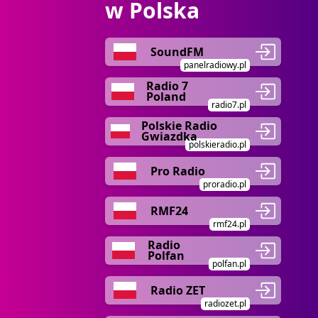
w Polska
SoundFM
panelradiowy.pl
Radio 7
Poland
radio7.pl
Polskie Radio
Gwiazdka
polskieradio.pl
Pro Radio
proradio.pl
RMF24
rmf24.pl
Radio
Polfan
polfan.pl
Radio ZET
radiozet.pl