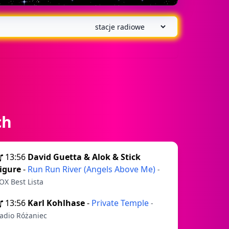
ch
13:56
David Guetta & Alok & Stick
igure
-
Run Run River (Angels Above Me)
-
OX Best Lista
13:56
Karl Kohlhase
-
Private Temple
-
adio Różaniec