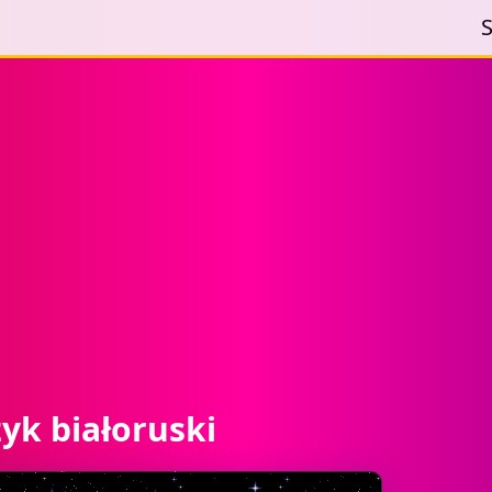
S
zyk białoruski