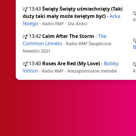
13:43
Święty Święty uśmiechnięty (Taki
duży taki mały może świętym być)
-
Arka
P
Noego
- Radio RMF - Dla dzieci
13:42
Calm After The Storm
-
The
Common Linnets
- Radio RMF Świąteczne
B
Nowości 2021
13:40
Roses Are Red (My Love)
-
Bobby
Vinton
- Radio RMF - Niezapomniane melodie
R