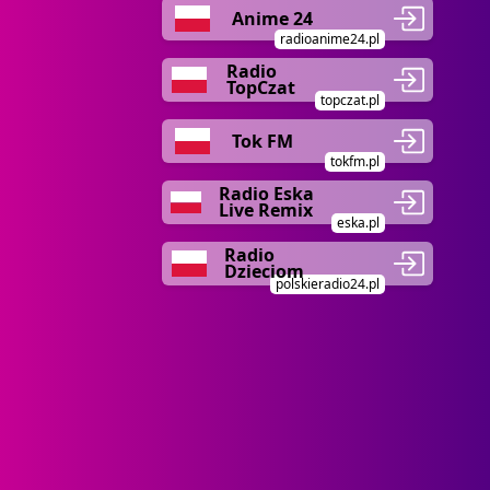
Anime 24
radioanime24.pl
Radio
TopCzat
topczat.pl
Tok FM
tokfm.pl
Radio Eska
Live Remix
eska.pl
Radio
Dzieciom
polskieradio24.pl