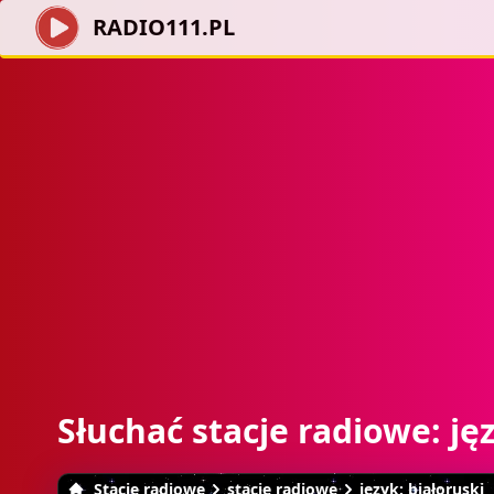
RADIO111.PL
Słuchać stacje radiowe: ję
Stacje radiowe
stacje radiowe
język: białoruski