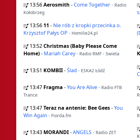
13:56
Aerosmith
-
Come Together
- Radio
s
Kołobrzeg
13:56
11
-
Nie rób z kropki przecinka o.
Krzysztof Pałys OP
(
- Homilie24.pl
13:52
Christmas (Baby Please Come
Home)
-
Mariah Carey
- Radio RMF - Swieta
13:51
KOMBII
-
Ślad
- ESKA2 Łódź
C
13:47
Fragma
-
You Are Alive
- Radio FTB
Trance
R
13:47
Teraz na antenie: Bee Gees
-
You
Win Again
- Fiorda.fm
R
13:43
MORANDI
-
ANGELS
- Radio ZET
K