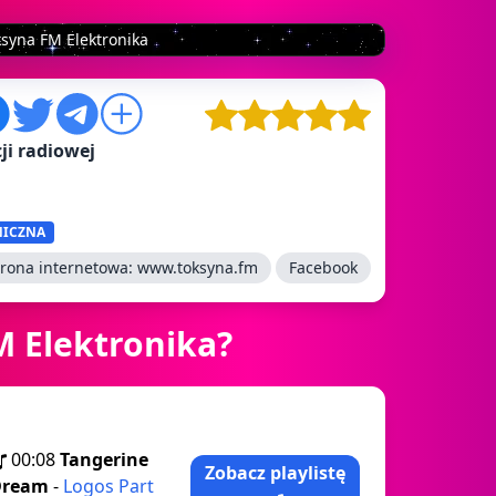
ksyna FM Elektronika
ji radiowej
NICZNA
trona internetowa:
www.toksyna.fm
Facebook
M Elektronika?
00:08
Tangerine
Zobacz playlistę
Dream
-
Logos Part