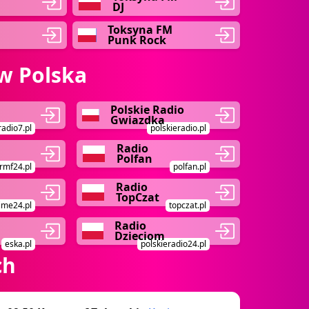
DJ
Toksyna FM
Punk Rock
w Polska
Polskie Radio
Gwiazdka
radio7.pl
polskieradio.pl
Radio
Polfan
rmf24.pl
polfan.pl
Radio
TopCzat
ime24.pl
topczat.pl
Radio
Dzieciom
eska.pl
polskieradio24.pl
ch