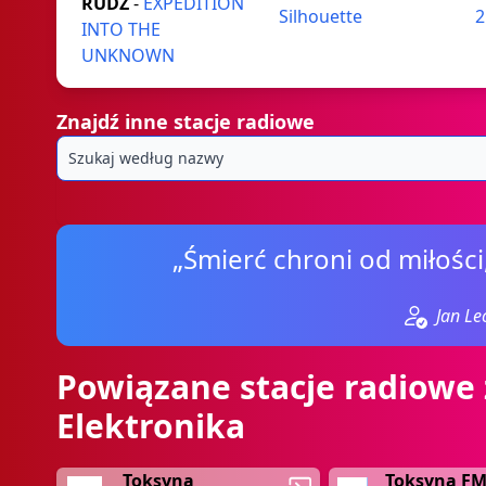
RUDZ
-
EXPEDITION
Silhouette
2
INTO THE
UNKNOWN
Znajdź inne stacje radiowe
„Śmierć chroni od miłości,
Jan Le
Powiązane stacje radiowe
Elektronika
Toksyna
Toksyna F