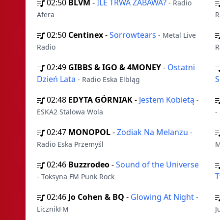
02:50
BLVM
-
ILE TRWA ZABAWA?
- Radio
Afera
R
02:50
Centinex
-
Sorrowtears
- Metal Live
Radio
R
02:49
GIBBS & IGO & 4MONEY
-
Ostatni
Dzień Lata
S
- Radio Eska Elbląg
02:48
EDYTA GÓRNIAK
-
Jestem Kobietą
-
ESKA2 Stalowa Wola
-
02:47
MONOPOL
-
Zodiak Na Melanzu
-
Radio Eska Przemyśl
M
02:46
Buzzrodeo
-
Sound of the Universe
T
- Toksyna FM Punk Rock
02:46
Jo Cohen & BQ
-
Glowing At Night
-
LicznikFM
J