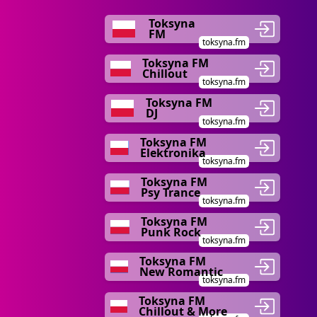
Toksyna
FM
toksyna.fm
Toksyna FM
Chillout
toksyna.fm
Toksyna FM
DJ
toksyna.fm
Toksyna FM
Elektronika
toksyna.fm
Toksyna FM
Psy Trance
toksyna.fm
Toksyna FM
Punk Rock
toksyna.fm
Toksyna FM
New Romantic
toksyna.fm
Toksyna FM
Chillout & More