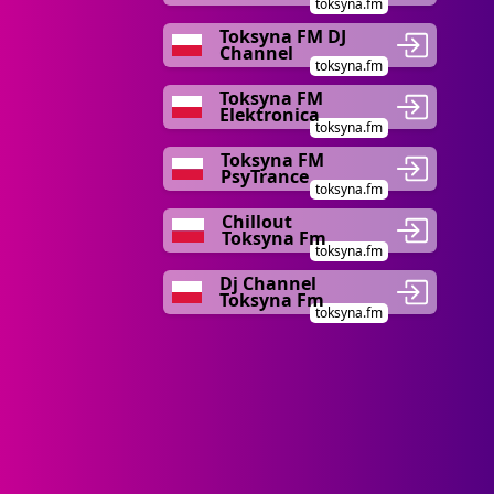
toksyna.fm
Toksyna FM DJ
Channel
toksyna.fm
Toksyna FM
Elektronica
toksyna.fm
Toksyna FM
PsyTrance
toksyna.fm
Chillout
Toksyna Fm
toksyna.fm
Dj Channel
Toksyna Fm
toksyna.fm