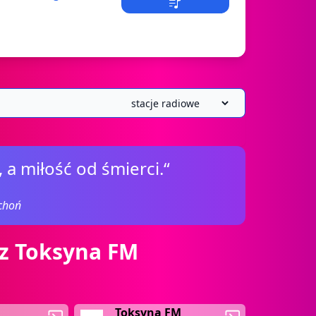
 a miłość od śmierci.“
choń
 z Toksyna FM
M
Toksyna FM