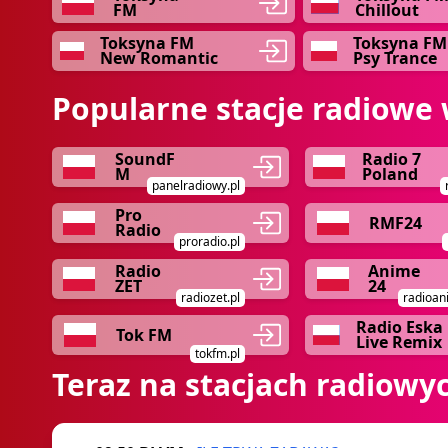
FM
Chillout
Toksyna FM
Toksyna FM
New Romantic
Psy Trance
Popularne stacje radiowe 
SoundF
Radio 7
M
Poland
panelradiowy.pl
Pro
RMF24
Radio
proradio.pl
Radio
Anime
ZET
24
radiozet.pl
radioan
Radio Eska
Tok FM
Live Remix
tokfm.pl
Teraz na stacjach radiowy