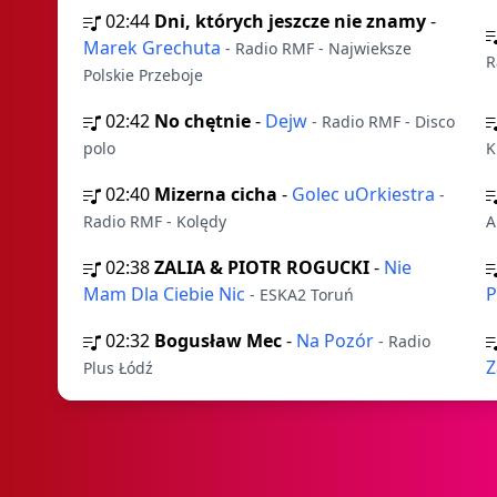
02:44
Dni, których jeszcze nie znamy
-
Marek Grechuta
- Radio RMF - Najwieksze
R
Polskie Przeboje
02:42
No chętnie
-
Dejw
- Radio RMF - Disco
polo
K
02:40
Mizerna cicha
-
Golec uOrkiestra
-
Radio RMF - Kolędy
A
02:38
ZALIA & PIOTR ROGUCKI
-
Nie
Mam Dla Ciebie Nic
P
- ESKA2 Toruń
02:32
Bogusław Mec
-
Na Pozór
- Radio
Z
Plus Łódź