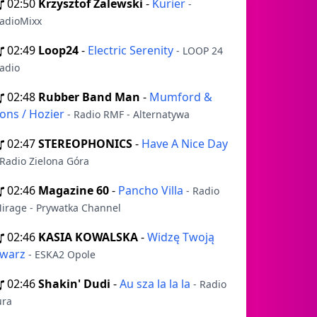
02:50
Krzysztof Zalewski
-
Kurier
-
adioMixx
02:49
Loop24
-
Electric Serenity
- LOOP 24
adio
02:48
Rubber Band Man
-
Mumford &
ons / Hozier
- Radio RMF - Alternatywa
02:47
STEREOPHONICS
-
Have A Nice Day
 Radio Zielona Góra
02:46
Magazine 60
-
Pancho Villa
- Radio
irage - Prywatka Channel
02:46
KASIA KOWALSKA
-
Widzę Twoją
warz
- ESKA2 Opole
02:46
Shakin' Dudi
-
Au sza la la la
- Radio
ura