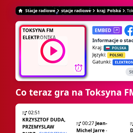
Stacje radiowe
stacje radiowe
kraj: Polska
To
TOKSYNA FM
EMBED
ELEKTRONIKA
Informacje o stac
Kraj:
POLSKA
Języki:
POLSKI
Gatunki:
ELEKTRO
S
Co teraz gra na Toksyna F
02:51
KRZYSZTOF DUDA,
00:27
Jean-
PRZEMYSLAW
Michel Jarre
-