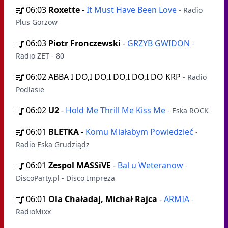
06:03
Roxette
-
It Must Have Been Love
- Radio
Plus Gorzow
06:03
Piotr Fronczewski
-
GRZYB GWIDON
-
Radio ZET - 80
06:02
ABBA I DO,I DO,I DO,I DO,I DO KRP
- Radio
Podlasie
06:02
U2
-
Hold Me Thrill Me Kiss Me
- Eska ROCK
06:01
BLETKA
-
Komu Miałabym Powiedzieć
-
Radio Eska Grudziądz
06:01
Zespol MASSiVE
-
Bal u Weteranow
-
DiscoParty.pl - Disco Impreza
06:01
Ola Chaładaj, Michał Rajca
-
ARMIA
-
RadioMixx