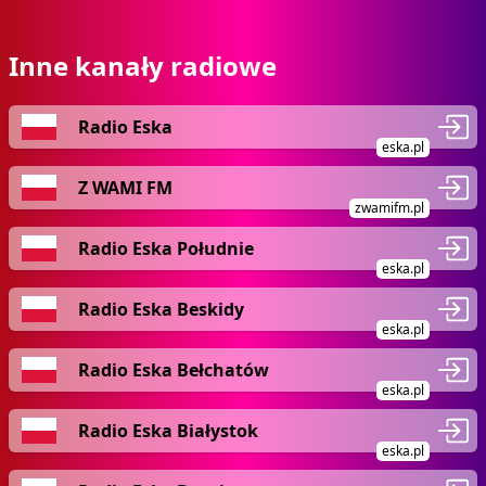
Inne kanały radiowe
Radio Eska
eska.pl
Z WAMI FM
zwamifm.pl
Radio Eska Południe
eska.pl
Radio Eska Beskidy
eska.pl
Radio Eska Bełchatów
eska.pl
Radio Eska Białystok
eska.pl