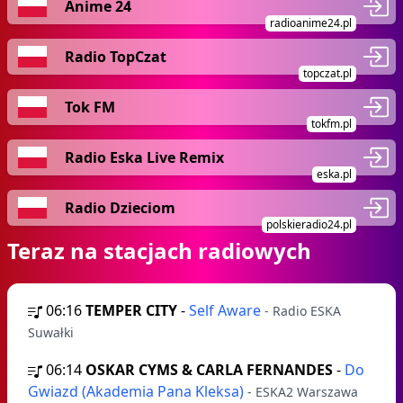
Anime 24
radioanime24.pl
Radio TopCzat
topczat.pl
Tok FM
tokfm.pl
Radio Eska Live Remix
eska.pl
Radio Dzieciom
polskieradio24.pl
Teraz na stacjach radiowych
06:16
TEMPER CITY
-
Self Aware
- Radio ESKA
Suwałki
06:14
OSKAR CYMS & CARLA FERNANDES
-
Do
Gwiazd (Akademia Pana Kleksa)
- ESKA2 Warszawa