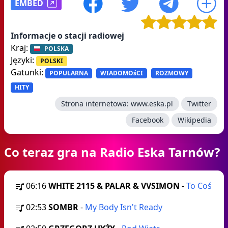
EMBED
Informacje o stacji radiowej
Kraj:
POLSKA
Języki:
POLSKI
Gatunki:
POPULARNA
WIADOMOśCI
ROZMOWY
HITY
Strona internetowa:
www.eska.pl
Twitter
Facebook
Wikipedia
Co teraz gra na Radio Eska Tarnów?
06:16
WHITE 2115 & PALAR & VVSIMON
-
To Coś
02:53
SOMBR
-
My Body Isn't Ready