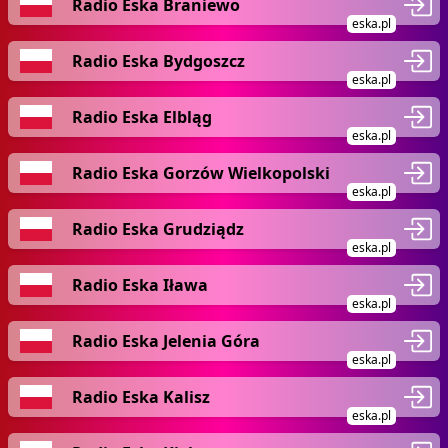
Radio Eska Braniewo
eska.pl
Radio Eska Bydgoszcz
eska.pl
Radio Eska Elbląg
eska.pl
Radio Eska Gorzów Wielkopolski
eska.pl
Radio Eska Grudziądz
eska.pl
Radio Eska Iława
eska.pl
Radio Eska Jelenia Góra
eska.pl
Radio Eska Kalisz
eska.pl