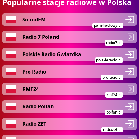
Popularne stacje radiowe w Polska
SoundFM
panelradiowy.pl
Radio 7 Poland
radio7.pl
Polskie Radio Gwiazdka
polskieradio.pl
Pro Radio
proradio.pl
RMF24
rmf24.pl
Radio Polfan
polfan.pl
Radio ZET
radiozet.pl