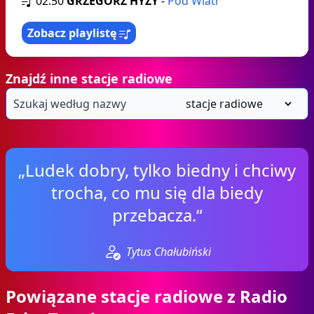
02:50
GRZEGORZ HYŻY
-
Pod Wiatr
Zobacz playlistę
Znajdź inne stacje radiowe
„Ludek dobry, tylko biedny i chciwy
trocha, co mu się dla biedy
przebacza.“
Tytus Chałubiński
Powiązane stacje radiowe z Radio