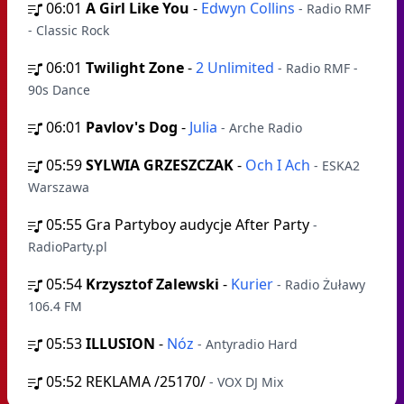
06:01
A Girl Like You
-
Edwyn Collins
- Radio RMF
- Classic Rock
06:01
Twilight Zone
-
2 Unlimited
- Radio RMF -
90s Dance
06:01
Pavlov's Dog
-
Julia
- Arche Radio
05:59
SYLWIA GRZESZCZAK
-
Och I Ach
- ESKA2
Warszawa
05:55
Gra Partyboy audycje After Party
-
RadioParty.pl
05:54
Krzysztof Zalewski
-
Kurier
- Radio Żuławy
106.4 FM
05:53
ILLUSION
-
Nóz
- Antyradio Hard
05:52
REKLAMA /25170/
- VOX DJ Mix