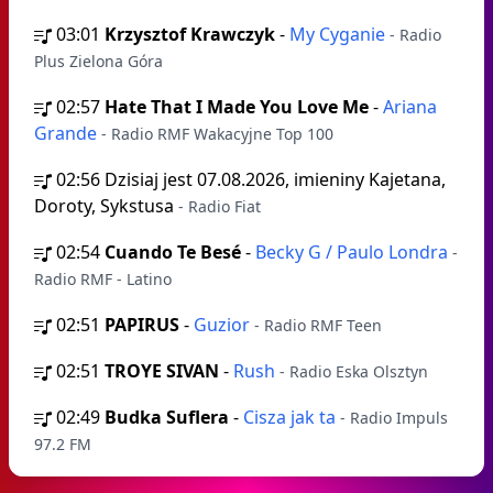
03:01
Krzysztof Krawczyk
-
My Cyganie
- Radio
Plus Zielona Góra
02:57
Hate That I Made You Love Me
-
Ariana
Grande
- Radio RMF Wakacyjne Top 100
02:56
Dzisiaj jest 07.08.2026, imieniny Kajetana,
Doroty, Sykstusa
- Radio Fiat
02:54
Cuando Te Besé
-
Becky G / Paulo Londra
-
Radio RMF - Latino
02:51
PAPIRUS
-
Guzior
- Radio RMF Teen
02:51
TROYE SIVAN
-
Rush
- Radio Eska Olsztyn
02:49
Budka Suflera
-
Cisza jak ta
- Radio Impuls
97.2 FM