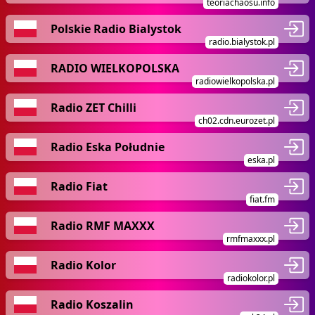
teoriachaosu.info
Polskie Radio Bialystok
radio.bialystok.pl
RADIO WIELKOPOLSKA
radiowielkopolska.pl
Radio ZET Chilli
ch02.cdn.eurozet.pl
Radio Eska Południe
eska.pl
Radio Fiat
fiat.fm
Radio RMF MAXXX
rmfmaxxx.pl
Radio Kolor
radiokolor.pl
Radio Koszalin