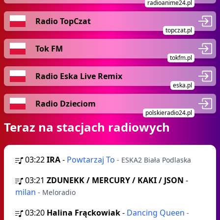
radioanime24.pl
Radio TopCzat
topczat.pl
Tok FM
tokfm.pl
Radio Eska Live Remix
eska.pl
Radio Dzieciom
polskieradio24.pl
Teraz na stacjach radiowych
03:22
IRA
-
Powtarzaj To
- ESKA2 Biała Podlaska
03:21
ZDUNEKK / MERCURY / KAKI / JSON
-
milan
- Meloradio
03:20
Halina Frąckowiak
-
Dancing Queen
-