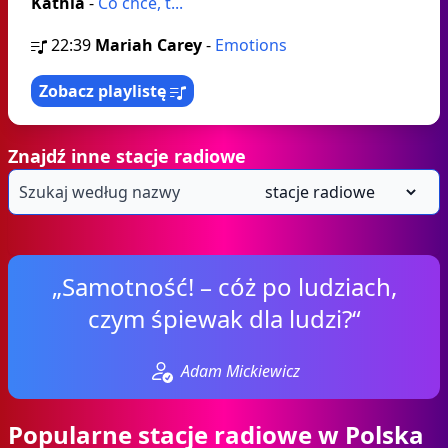
Kathia
-
Co chce, t...
22:39
Mariah Carey
-
Emotions
Zobacz playlistę
Znajdź inne stacje radiowe
„Samotność! – cóż po ludziach,
czym śpiewak dla ludzi?“
Adam Mickiewicz
Popularne stacje radiowe w Polska