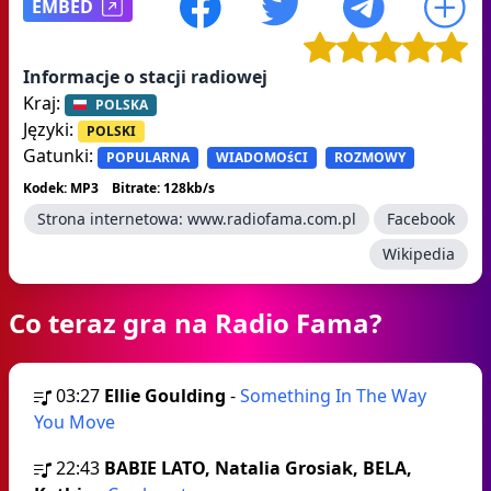
EMBED
Informacje o stacji radiowej
Kraj:
POLSKA
Języki:
POLSKI
Gatunki:
POPULARNA
WIADOMOśCI
ROZMOWY
Kodek: MP3
Bitrate: 128kb/s
Strona internetowa:
www.radiofama.com.pl
Facebook
Wikipedia
Co teraz gra na Radio Fama?
03:27
Ellie Goulding
-
Something In The Way
You Move
22:43
BABIE LATO, Natalia Grosiak, BELA,