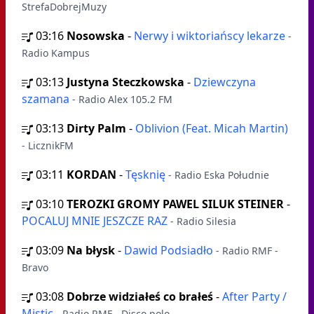
StrefaDobrejMuzy
03:16
Nosowska
-
Nerwy i wiktoriańscy lekarze
-
Radio Kampus
03:13
Justyna Steczkowska
-
Dziewczyna
szamana
- Radio Alex 105.2 FM
03:13
Dirty Palm
-
Oblivion (Feat. Micah Martin)
- LicznikFM
03:11
KORDAN
-
Tęsknię
- Radio Eska Południe
03:10
TEROZKI GROMY PAWEL SILUK STEINER
-
POCALUJ MNIE JESZCZE RAZ
- Radio Silesia
03:09
Na błysk
-
Dawid Podsiadło
- Radio RMF -
Bravo
03:08
Dobrze widziałeś co brałeś
-
After Party /
Mistic
- Radio RMF - Disco polo