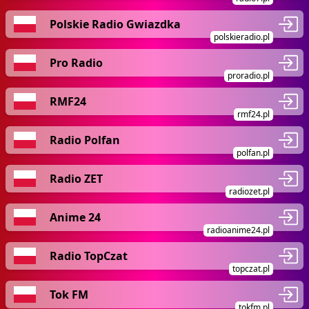
Polskie Radio Gwiazdka
polskieradio.pl
Pro Radio
proradio.pl
RMF24
rmf24.pl
Radio Polfan
polfan.pl
Radio ZET
radiozet.pl
Anime 24
radioanime24.pl
Radio TopCzat
topczat.pl
Tok FM
tokfm.pl