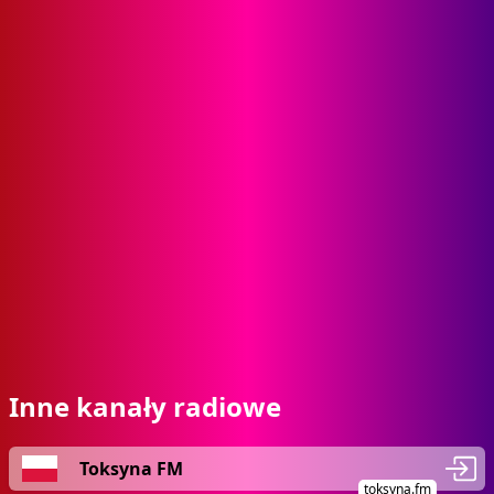
Inne kanały radiowe
Toksyna FM
toksyna.fm