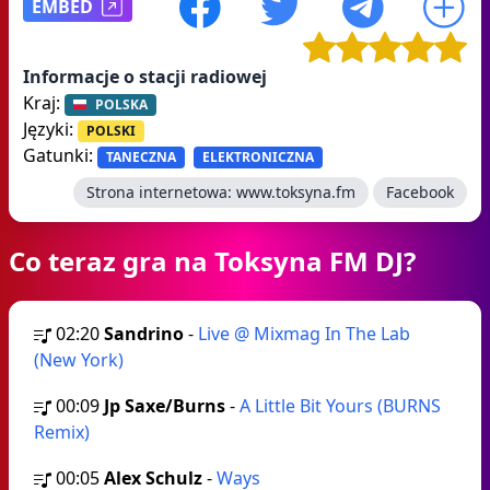
EMBED
Informacje o stacji radiowej
Kraj:
POLSKA
Języki:
POLSKI
Gatunki:
TANECZNA
ELEKTRONICZNA
Strona internetowa:
www.toksyna.fm
Facebook
Co teraz gra na Toksyna FM DJ?
02:20
Sandrino
-
Live @ Mixmag In The Lab
(New York)
00:09
Jp Saxe/Burns
-
A Little Bit Yours (BURNS
Remix)
00:05
Alex Schulz
-
Ways