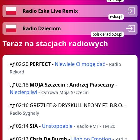
Radio Eska Live Remix
eska.pl
Radio Dzieciom
polskieradio24.pl
Teraz na stacjach radiowych
02:20
PERFECT
-
Niewiele Ci mogę dać
- Radio
Rekord
02:18
MOJA Szczecin : Andrzej Piaseczny
-
Niecierpliwi
- Cyfrowa Moja Szczecin
02:16
GRIZZLEE & DRYSKULL NEONY FT. B.R.O.
-
Radio Sygnaly
02:14
SIA
-
Unstoppable
- Radio RMF - FM 20
02:13
Chris De Burgh
-
High on Emotion
- Radio