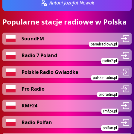
Antoni Jozafat Nowak
Popularne stacje radiowe w Polska
SoundFM
panelradiowy.pl
Radio 7 Poland
radio7.pl
Polskie Radio Gwiazdka
polskieradio.pl
Pro Radio
proradio.pl
RMF24
rmf24.pl
Radio Polfan
polfan.pl