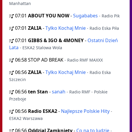
Manhattan
07:01
ABOUT YOU NOW
-
Sugababes
- Radio Pik
07:01
ZALIA
-
Tylko Kochaj Mnie
- Radio Eska Piła
07:01
GIBBS & IGO & 4MONEY
-
Ostatni Dzień
Lata
- ESKA2 Stalowa Wola
06:58
STOP AD BREAK
- Radio RMF MAXXX
06:56
ZALIA
-
Tylko Kochaj Mnie
- Radio Eska
Szczecin
06:56
ten Stan
-
sanah
- Radio RMF - Polskie
Przeboje
06:56
Radio ESKA2
-
Najlepsze Polskie Hity
-
ESKA2 Warszawa
06:56
Oddzial Zamkniety
-
Co na to ludzie
-