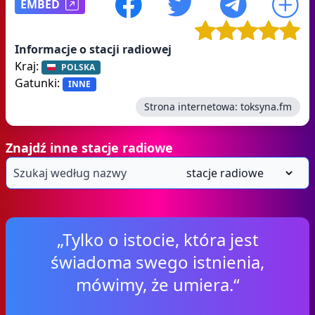
EMBED
Informacje o stacji radiowej
Kraj:
POLSKA
Gatunki:
INNE
Strona internetowa:
toksyna.fm
Znajdź inne stacje radiowe
„Tylko o istocie, która jest
świadoma swego istnienia,
mówimy, że umiera.“