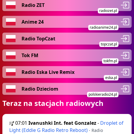
Radio ZET
radiozet.pl
Anime 24
radioanime24.pl
Radio TopCzat
topczat.pl
Tok FM
tokfm.pl
Radio Eska Live Remix
eska.pl
Radio Dzieciom
polskieradio24.pl
Teraz na stacjach radiowych
07:01
Ivanushki Int. feat Gonzalez
-
Droplet of
Light (Eddie G Radio Retro Reboot)
- Radio