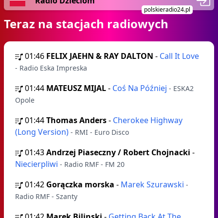
Radio Dzieciom
polskieradio24.pl
Teraz na stacjach radiowych
01:46
FELIX JAEHN & RAY DALTON
-
Call It Love
- Radio Eska Impreska
01:44
MATEUSZ MIJAL
-
Coś Na Później
- ESKA2
Opole
01:44
Thomas Anders
-
Cherokee Highway
(Long Version)
- RMI - Euro Disco
01:43
Andrzej Piaseczny / Robert Chojnacki
-
Niecierpliwi
- Radio RMF - FM 20
01:42
Gorączka morska
-
Marek Szurawski
-
Radio RMF - Szanty
01:42
Marek Bilinski
-
Getting Back At The