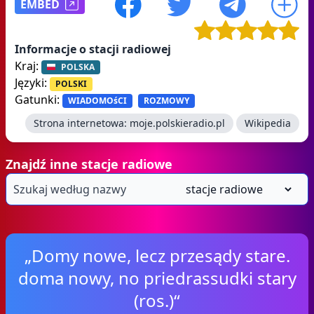
EMBED
Informacje o stacji radiowej
Kraj:
POLSKA
Języki:
POLSKI
Gatunki:
WIADOMOśCI
ROZMOWY
Strona internetowa:
moje.polskieradio.pl
Wikipedia
Znajdź inne stacje radiowe
„Domy nowe, lecz przesądy stare.
doma nowy, no priedrassudki stary
(ros.)“