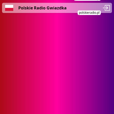
Polskie Radio Gwiazdka
polskieradio.pl