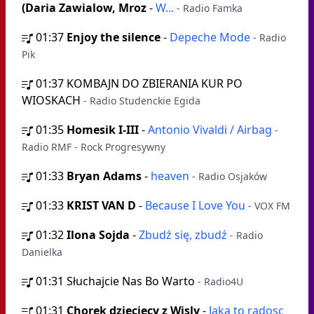
(Daria Zawialow, Mroz
-
W...
- Radio Famka
01:37
Enjoy the silence
-
Depeche Mode
- Radio
Pik
01:37
KOMBAJN DO ZBIERANIA KUR PO
WIOSKACH
- Radio Studenckie Egida
01:35
Homesik I-III
-
Antonio Vivaldi / Airbag
-
Radio RMF - Rock Progresywny
01:33
Bryan Adams
-
heaven
- Radio Osjaków
01:33
KRIST VAN D
-
Because I Love You
- VOX FM
01:32
Ilona Sojda
-
Zbudź się, zbudź
- Radio
Danielka
01:31
Słuchajcie Nas Bo Warto
- Radio4U
01:31
Chorek dzieciecy z Wisly
-
Jaka to radosc