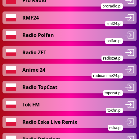
Pro Radio
proradio.pl
RMF24
rmf24.pl
Radio Polfan
polfan.pl
Radio ZET
radiozet.pl
Anime 24
radioanime24.pl
Radio TopCzat
topczat.pl
Tok FM
tokfm.pl
Radio Eska Live Remix
eska.pl