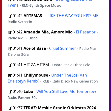
Twins
- RMI-Synth Space Music
01:42
ARTEMAS
-
I LIKE THE WAY YOU KISS ME
-
Radio Szczecin
01:42
Amanda Mia, Amore Mio
-
El Pasador
-
Radio RMF - Disco
01:41
Ace of Base
-
Cruel Summer
- Radio Plus
Zielona Góra
01:41
HIT ZA HITEM
- DobraStacja Disco Polo
01:41
Chillymouse
-
Under The Ice (Van
Edelsteyn Remix)
- RMI - Italo Disco New Generation
01:40
Lobo
-
Will You Still Love Me Tomorrow
-
Radio Forever 80s
01:37
TERAZ: Meskie Granie Orkiestra 2024