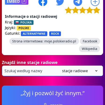
EMBED
Informacje o stacji radiowej
Kraj:
POLSKA
Języki:
POLSKI
Gatunki:
ALTERNATYWNE
ROCK
Strona internetowa:
moje.polskieradio.pl
Facebook
Wikipedia
Znajdź inne stacje radiowe
„Żyj i pozwól żyć innym.“