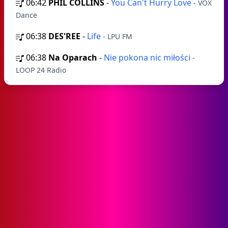
06:42
PHIL COLLINS
-
You Can't Hurry Love
- VOX
Dance
06:38
DES'REE
-
Life
- LPU FM
06:38
Na Oparach
-
Nie pokona nic miłości
-
LOOP 24 Radio