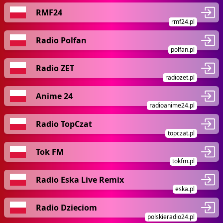
RMF24
rmf24.pl
Radio Polfan
polfan.pl
Radio ZET
radiozet.pl
Anime 24
radioanime24.pl
Radio TopCzat
topczat.pl
Tok FM
tokfm.pl
Radio Eska Live Remix
eska.pl
Radio Dzieciom
polskieradio24.pl