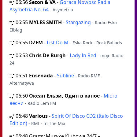
06:56
Sezon & VA
-
Goraca Nowosc Radia
Asymetria No. 64
- Asymetria
06:55
MYLES SMITH
-
Stargazing
- Radio Eska
Elbląg
06:55
DŻEM
-
List Do M
- Eska Rock - Rock Ballads
06:53
Chris De Burgh
-
Lady In Red
- moje Radio
24
06:51
Ensenada
-
Subline
- Radio RMF -
Alternatywa
06:50
Океан Ельзи, Один в каное
-
Місто
весни
- Radio Lem FM
06:48
Various
-
Spirit Of Disco CD2 (Italo Disco
Edition)
- RMI - In The Mix
06:48
Gramy Muzyke Klubową 24/7 –