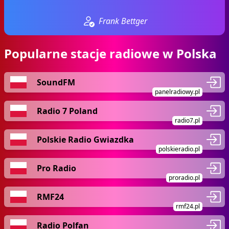
Frank Bettger
Popularne stacje radiowe w Polska
SoundFM
panelradiowy.pl
Radio 7 Poland
radio7.pl
Polskie Radio Gwiazdka
polskieradio.pl
Pro Radio
proradio.pl
RMF24
rmf24.pl
Radio Polfan