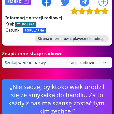
EMBED
Informacje o stacji radiowej
Kraj:
POLSKA
Gatunki:
POPULARNA
Strona internetowa:
player.meloradio.pl
Znajdź inne stacje radiowe
„Nie sądzę, by ktokolwiek urodził
się ze smykałką do handlu. Za to
każdy z nas ma szansę zostać tym,
kim zechce.“