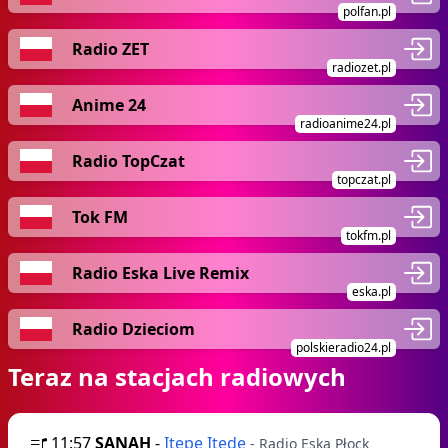
polfan.pl
Radio ZET
radiozet.pl
Anime 24
radioanime24.pl
Radio TopCzat
topczat.pl
Tok FM
tokfm.pl
Radio Eska Live Remix
eska.pl
Radio Dzieciom
polskieradio24.pl
Teraz na stacjach radiowych
11:57
SANAH
-
Itepe Itede
- Radio Eska Płock