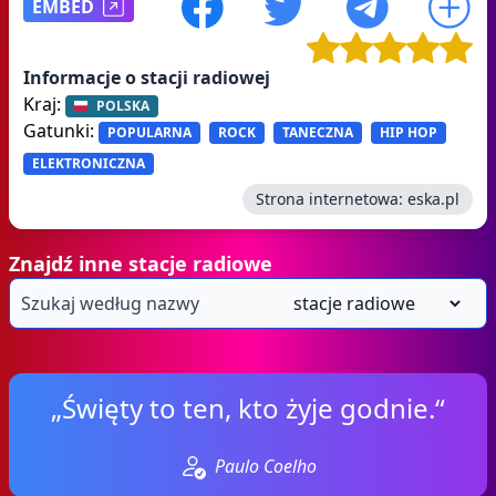
EMBED
Informacje o stacji radiowej
Kraj:
POLSKA
Gatunki:
POPULARNA
ROCK
TANECZNA
HIP HOP
ELEKTRONICZNA
Strona internetowa:
eska.pl
Znajdź inne stacje radiowe
„Święty to ten, kto żyje godnie.“
Paulo Coelho