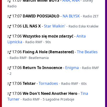
17:07
Marcin Miller BOYS
-
ANA, ANA
- Slonky
Radio
17:07
DAWID PODSIADŁO
-
NA BŁYSK
- Radio ZET
17:06
LIL NAS X
-
Star Walkin'
- Radio Eska Kraków
17:06
Wszystko się może zdarzyć
-
Anita
Lipnicka
- Radio RMF - 90s
17:06
Fixing A Hole (Remastered)
-
The Beatles
- Radio RMF- Beatlemania
17:06
Return To Innocence
-
Enigma
- Radio RMF
- 2
17:06
Telstar
-
Tornadoes
- Radio RMF - 60s
17:06
We Don't Need Another Hero
-
Tina
Turner
- Radio RMF - 5 Łagodne Przeboje