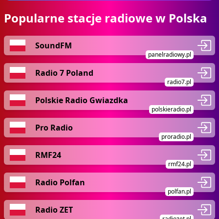
Popularne stacje radiowe w Polska
SoundFM
panelradiowy.pl
Radio 7 Poland
radio7.pl
Polskie Radio Gwiazdka
polskieradio.pl
Pro Radio
proradio.pl
RMF24
rmf24.pl
Radio Polfan
polfan.pl
Radio ZET
radiozet.pl