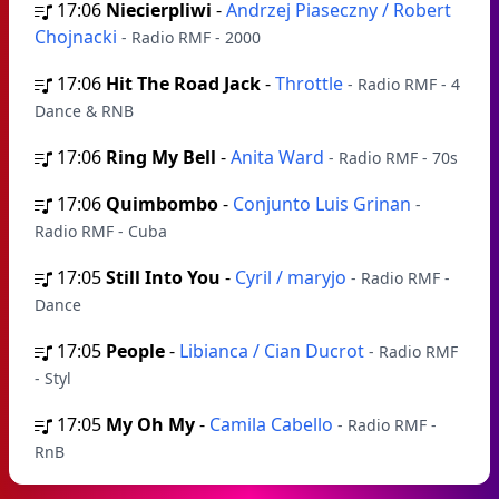
17:06
Niecierpliwi
-
Andrzej Piaseczny / Robert
Chojnacki
- Radio RMF - 2000
17:06
Hit The Road Jack
-
Throttle
- Radio RMF - 4
Dance & RNB
17:06
Ring My Bell
-
Anita Ward
- Radio RMF - 70s
17:06
Quimbombo
-
Conjunto Luis Grinan
-
Radio RMF - Cuba
17:05
Still Into You
-
Cyril / maryjo
- Radio RMF -
Dance
17:05
People
-
Libianca / Cian Ducrot
- Radio RMF
- Styl
17:05
My Oh My
-
Camila Cabello
- Radio RMF -
RnB