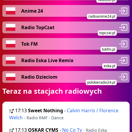
Anime 24
radioanime24.pl
Radio TopCzat
topczat.pl
Tok FM
tokfm.pl
Radio Eska Live Remix
eska.pl
Radio Dzieciom
polskieradio24.pl
Teraz na stacjach radiowych
17:13
Sweet Nothing
-
Calvin Harris / Florence
Welch
- Radio RMF - Dance
17:13
OSKAR CYMS
-
No Co Ty
- Radio Eska