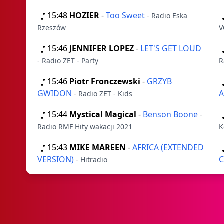
15:48
HOZIER
-
Too Sweet
- Radio Eska
Rzeszów
V
15:46
JENNIFER LOPEZ
-
LET'S GET LOUD
- Radio ZET - Party
R
15:46
Piotr Fronczewski
-
GRZYB
GWIDON
A
- Radio ZET - Kids
15:44
Mystical Magical
-
Benson Boone
-
Radio RMF Hity wakacji 2021
K
15:43
MIKE MAREEN
-
AFRICA (EXTENDED
VERSION)
C
- Hitradio