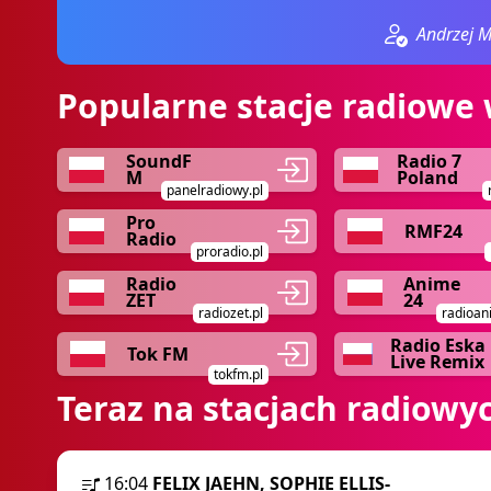
Andrzej M
Popularne stacje radiowe 
SoundF
Radio 7
M
Poland
panelradiowy.pl
Pro
RMF24
Radio
proradio.pl
Radio
Anime
ZET
24
radiozet.pl
radioan
Radio Eska
Tok FM
Live Remix
tokfm.pl
Teraz na stacjach radiowy
16:04
FELIX JAEHN, SOPHIE ELLIS-