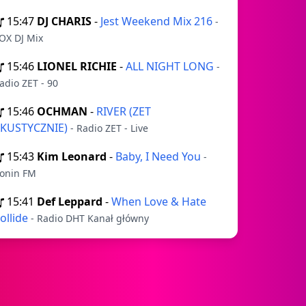
15:47
DJ CHARIS
-
Jest Weekend Mix 216
-
OX DJ Mix
15:46
LIONEL RICHIE
-
ALL NIGHT LONG
-
adio ZET - 90
15:46
OCHMAN
-
RIVER (ZET
KUSTYCZNIE)
- Radio ZET - Live
15:43
Kim Leonard
-
Baby, I Need You
-
onin FM
15:41
Def Leppard
-
When Love & Hate
ollide
- Radio DHT Kanał główny