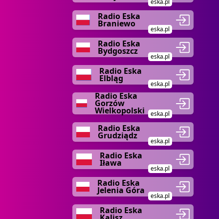
eska.pl
Radio Eska
Braniewo
eska.pl
Radio Eska
Bydgoszcz
eska.pl
Radio Eska
Elbląg
eska.pl
Radio Eska
Gorzów
Wielkopolski
eska.pl
Radio Eska
Grudziądz
eska.pl
Radio Eska
Iława
eska.pl
Radio Eska
Jelenia Góra
eska.pl
Radio Eska
Kalisz