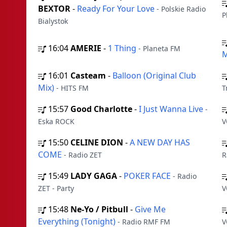
BEXTOR
-
Ready For Your Love
- Polskie Radio
P
Bialystok
16:04
AMERIE
-
1 Thing
- Planeta FM
M
16:01
Casteam
-
Balloon (Original Club
Mix)
- HITS FM
T
15:57
Good Charlotte
-
I Just Wanna Live
-
Eska ROCK
V
15:50
CELINE DION
-
A NEW DAY HAS
COME
- Radio ZET
R
15:49
LADY GAGA
-
POKER FACE
- Radio
ZET - Party
V
15:48
Ne-Yo / Pitbull
-
Give Me
Everything (Tonight)
- Radio RMF FM
V