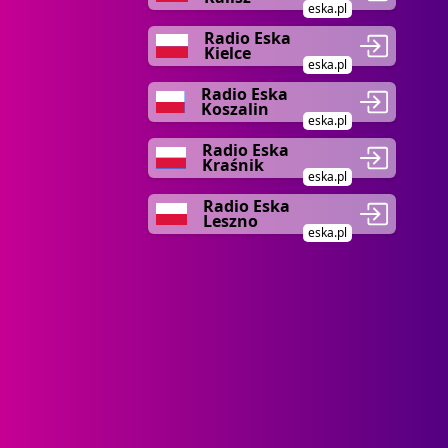
eska.pl
Radio Eska
Kielce
eska.pl
Radio Eska
Koszalin
eska.pl
Radio Eska
Kraśnik
eska.pl
Radio Eska
Leszno
eska.pl