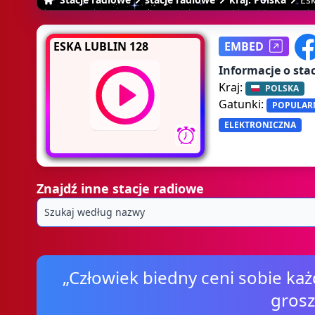
ESKA LUBLIN 128
EMBED
Informacje o stac
Kraj:
POLSKA
Gatunki:
POPULAR
ELEKTRONICZNA
Znajdź inne stacje radiowe
„Człowiek biedny ceni sobie każ
grosz