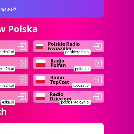
ajewski
w Polska
Polskie Radio
Gwiazdka
radio7.pl
polskieradio.pl
Radio
Polfan
rmf24.pl
polfan.pl
Radio
TopCzat
ime24.pl
topczat.pl
Radio
Dzieciom
eska.pl
polskieradio24.pl
ch