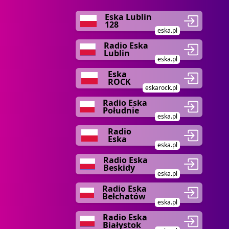
Eska Lublin
128
eska.pl
Radio Eska
Lublin
eska.pl
Eska
ROCK
eskarock.pl
Radio Eska
Południe
eska.pl
Radio
Eska
eska.pl
Radio Eska
Beskidy
eska.pl
Radio Eska
Bełchatów
eska.pl
Radio Eska
Białystok