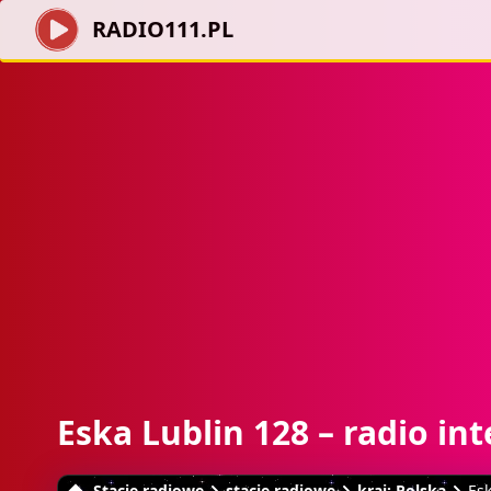
RADIO111.PL
Eska Lublin 128 – radio in
Stacje radiowe
stacje radiowe
kraj: Polska
Esk