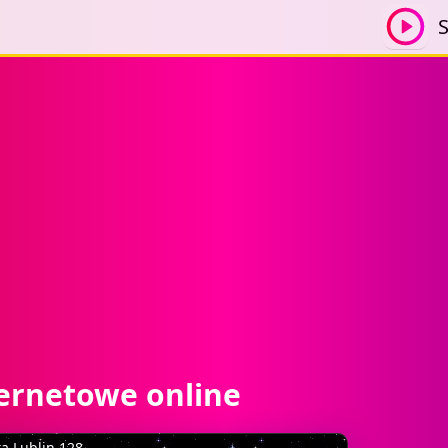
S
ternetowe online
a Lublin 128