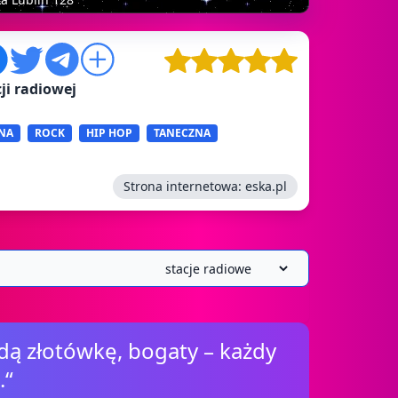
ji radiowej
NA
ROCK
HIP HOP
TANECZNA
Strona internetowa:
eska.pl
dą złotówkę, bogaty – każdy
.“