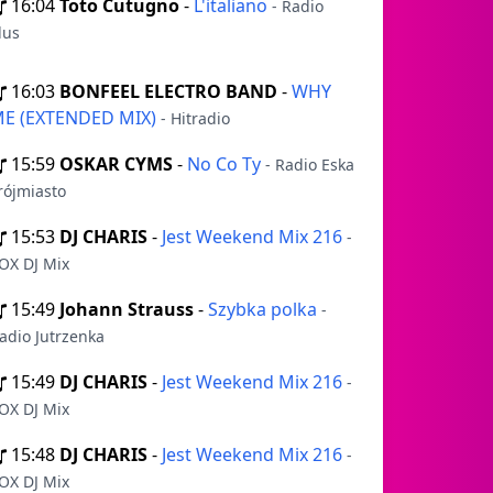
16:04
Toto Cutugno
-
L'italiano
- Radio
lus
16:03
BONFEEL ELECTRO BAND
-
WHY
E (EXTENDED MIX)
- Hitradio
15:59
OSKAR CYMS
-
No Co Ty
- Radio Eska
rójmiasto
15:53
DJ CHARIS
-
Jest Weekend Mix 216
-
OX DJ Mix
15:49
Johann Strauss
-
Szybka polka
-
adio Jutrzenka
15:49
DJ CHARIS
-
Jest Weekend Mix 216
-
OX DJ Mix
15:48
DJ CHARIS
-
Jest Weekend Mix 216
-
OX DJ Mix