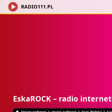
RADIO111.PL
EskaROCK – radio interne
Stacje radiowe
stacje radiowe
kraj: Polska
Es