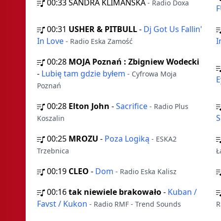
00:33
SANDRA KLIMANSKA
- Radio Doxa
F
00:31
USHER & PITBULL
-
Dj Got Us Fallin'
In Love
I
- Radio Eska Zamość
00:28
MOJA Poznań : Zbigniew Wodecki
-
Lubię tam gdzie byłem
- Cyfrowa Moja
E
Poznań
00:28
Elton John
-
Sacrifice
- Radio Plus
S
Koszalin
00:25
MROZU
-
Poza Logiką
- ESKA2
Trzebnica
Ł
00:19
CLEO
-
Dom
- Radio Eska Kalisz
00:16
tak niewiele brakowało
-
Kuban /
Favst / Kukon
- Radio RMF - Trend Sounds
R