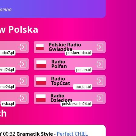
oelho
w Polska
Polskie Radio
Gwiazdka
radio7.pl
polskieradio.pl
Radio
Polfan
rmf24.pl
polfan.pl
Radio
TopCzat
ime24.pl
topczat.pl
Radio
Dzieciom
eska.pl
polskieradio24.pl
ch
00:32
Gramatik Style
-
Perfect CHILL