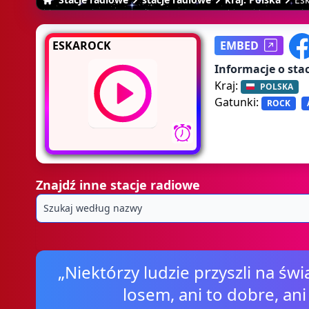
ESKAROCK
EMBED
Informacje o stac
Kraj:
POLSKA
Gatunki:
ROCK
Znajdź inne stacje radiowe
„Niektórzy ludzie przyszli na świ
losem, ani to dobre, ani z