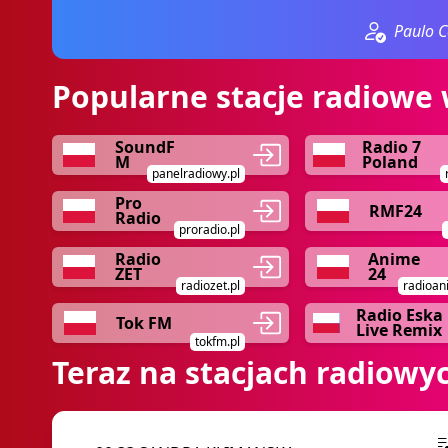
Paulo C
Popularne stacje radiowe 
SoundF
Radio 7
M
Poland
panelradiowy.pl
Pro
RMF24
Radio
proradio.pl
Radio
Anime
ZET
24
radiozet.pl
radioan
Radio Eska
Tok FM
Live Remix
tokfm.pl
Teraz na stacjach radiowy