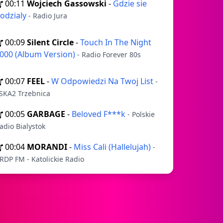
00:11
Wojciech Gassowski
-
Gdzie sie
odzialy
- Radio Jura
00:09
Silent Circle
-
Touch In The Night
000 (Album Version)
- Radio Forever 80s
00:07
FEEL
-
W Odpowiedzi Na Twoj List
-
SKA2 Trzebnica
00:05
GARBAGE
-
Beloved F***k
- Polskie
adio Bialystok
00:04
MORANDI
-
Miss Cali (Hallelujah)
-
RDP FM - Katolickie Radio