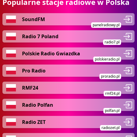
Popularne stacje radiowe w Polska
SoundFM
panelradiowy.pl
Radio 7 Poland
radio7.pl
Polskie Radio Gwiazdka
polskieradio.pl
Pro Radio
proradio.pl
RMF24
rmf24.pl
Radio Polfan
polfan.pl
Radio ZET
radiozet.pl