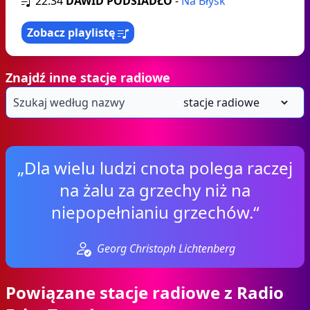
22:34
DAWID PODSIADŁO
-
Na Błysk
Zobacz playlistę
Znajdź inne stacje radiowe
„Dla wielu ludzi cnota polega raczej
na żalu za grzechy niż na
niepopełnianiu grzechów.“
Georg Christoph Lichtenberg
Powiązane stacje radiowe z Radio