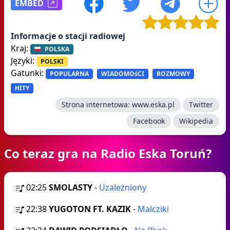
EMBED
Informacje o stacji radiowej
Kraj:
POLSKA
Języki:
POLSKI
Gatunki:
POPULARNA
WIADOMOśCI
ROZMOWY
HITY
Strona internetowa:
www.eska.pl
Twitter
Facebook
Wikipedia
Co teraz gra na Radio Eska Toruń?
02:25
SMOLASTY
-
Uzależniony
22:38
YUGOTON FT. KAZIK
-
Malcziki