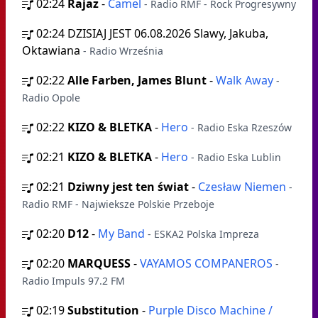
02:24
Rajaz
-
Camel
- Radio RMF - Rock Progresywny
02:24
DZISIAJ JEST 06.08.2026 Slawy, Jakuba,
Oktawiana
- Radio Września
02:22
Alle Farben, James Blunt
-
Walk Away
-
Radio Opole
02:22
KIZO & BLETKA
-
Hero
- Radio Eska Rzeszów
02:21
KIZO & BLETKA
-
Hero
- Radio Eska Lublin
02:21
Dziwny jest ten świat
-
Czesław Niemen
-
Radio RMF - Najwieksze Polskie Przeboje
02:20
D12
-
My Band
- ESKA2 Polska Impreza
02:20
MARQUESS
-
VAYAMOS COMPANEROS
-
Radio Impuls 97.2 FM
02:19
Substitution
-
Purple Disco Machine /