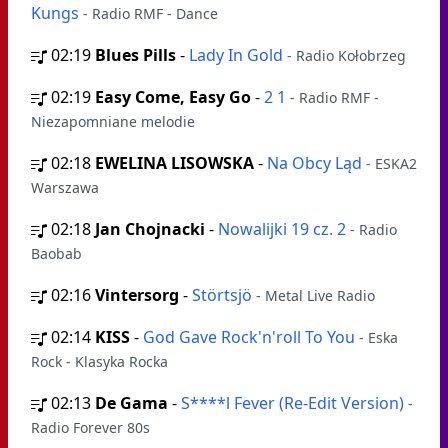
Kungs
- Radio RMF - Dance
02:19
Blues Pills
-
Lady In Gold
- Radio Kołobrzeg
02:19
Easy Come, Easy Go
-
2 1
- Radio RMF -
Niezapomniane melodie
02:18
EWELINA LISOWSKA
-
Na Obcy Ląd
- ESKA2
Warszawa
02:18
Jan Chojnacki
-
Nowalijki 19 cz. 2
- Radio
Baobab
02:16
Vintersorg
-
Störtsjö
- Metal Live Radio
02:14
KISS
-
God Gave Rock'n'roll To You
- Eska
Rock - Klasyka Rocka
02:13
De Gama
-
S****l Fever (Re-Edit Version)
-
Radio Forever 80s