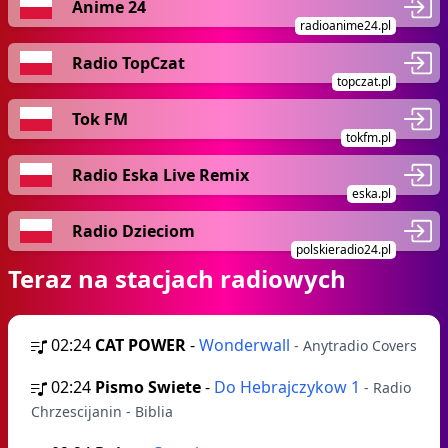
Anime 24
radioanime24.pl
Radio TopCzat
topczat.pl
Tok FM
tokfm.pl
Radio Eska Live Remix
eska.pl
Radio Dzieciom
polskieradio24.pl
Teraz na stacjach radiowych
02:24
CAT POWER
-
Wonderwall
- Anytradio Covers
02:24
Pismo Swiete
-
Do Hebrajczykow 1
- Radio
Chrzescijanin - Biblia