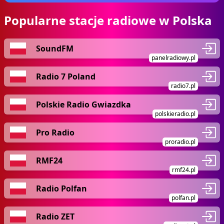
Popularne stacje radiowe w Polska
SoundFM
panelradiowy.pl
Radio 7 Poland
radio7.pl
Polskie Radio Gwiazdka
polskieradio.pl
Pro Radio
proradio.pl
RMF24
rmf24.pl
Radio Polfan
polfan.pl
Radio ZET