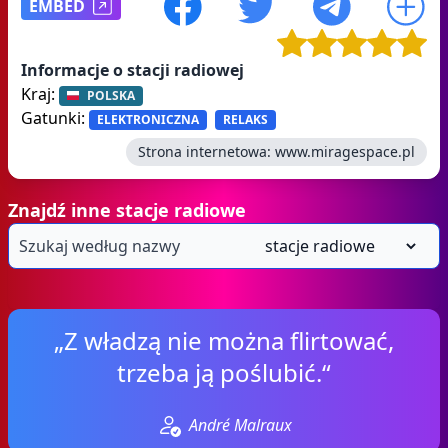
EMBED
Informacje o stacji radiowej
Kraj:
POLSKA
Gatunki:
ELEKTRONICZNA
RELAKS
Strona internetowa:
www.miragespace.pl
Znajdź inne stacje radiowe
„Z władzą nie można flirtować,
trzeba ją poślubić.“
André Malraux