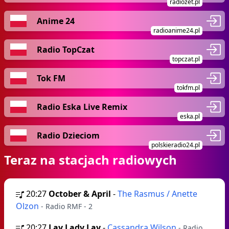
radiozet.pl
Anime 24
radioanime24.pl
Radio TopCzat
topczat.pl
Tok FM
tokfm.pl
Radio Eska Live Remix
eska.pl
Radio Dzieciom
polskieradio24.pl
Teraz na stacjach radiowych
20:27
October & April
-
The Rasmus / Anette
Olzon
- Radio RMF - 2
20:27
Lay Lady Lay
-
Cassandra Wilson
- Radio