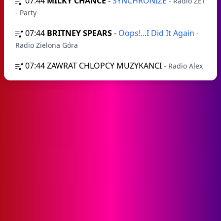
07:44
MILKY CHANCE
-
SYNCHRONIZE
- Radio ZET
- Party
07:44
BRITNEY SPEARS
-
Oops!...I Did It Again
-
Radio Zielona Góra
07:44
ZAWRAT CHLOPCY MUZYKANCI
- Radio Alex