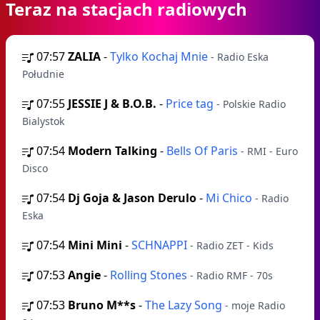
Teraz na stacjach radiowych
07:57
ZALIA
-
Tylko Kochaj Mnie
- Radio Eska
Południe
07:55
JESSIE J & B.O.B.
-
Price tag
- Polskie Radio
Bialystok
07:54
Modern Talking
-
Bells Of Paris
- RMI - Euro
Disco
07:54
Dj Goja & Jason Derulo
-
Mi Chico
- Radio
Eska
07:54
Mini Mini
-
SCHNAPPI
- Radio ZET - Kids
07:53
Angie
-
Rolling Stones
- Radio RMF - 70s
07:53
Bruno M**s
-
The Lazy Song
- moje Radio