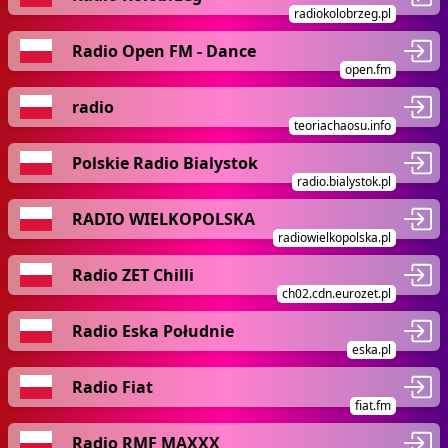
radiokolobrzeg.pl
Radio Open FM - Dance
open.fm
radio
teoriachaosu.info
Polskie Radio Bialystok
radio.bialystok.pl
RADIO WIELKOPOLSKA
radiowielkopolska.pl
Radio ZET Chilli
ch02.cdn.eurozet.pl
Radio Eska Południe
eska.pl
Radio Fiat
fiat.fm
Radio RMF MAXXX