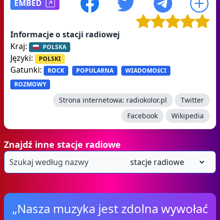
EMBED
Informacje o stacji radiowej
Kraj:
POLSKA
Języki:
POLSKI
Gatunki:
ROCK
POPULARNA
WIADOMOśCI
ROZMOWY
Strona internetowa:
radiokolor.pl
Twitter
Facebook
Wikipedia
Znajdź inne stacje radiowe
„Nasza muzyka jest zdolna wywołać