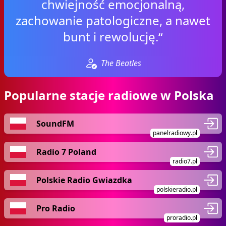
chwiejność emocjonalną,
zachowanie patologiczne, a nawet
bunt i rewolucję.“
The Beatles
Popularne stacje radiowe w Polska
SoundFM
panelradiowy.pl
Radio 7 Poland
radio7.pl
Polskie Radio Gwiazdka
polskieradio.pl
Pro Radio
proradio.pl