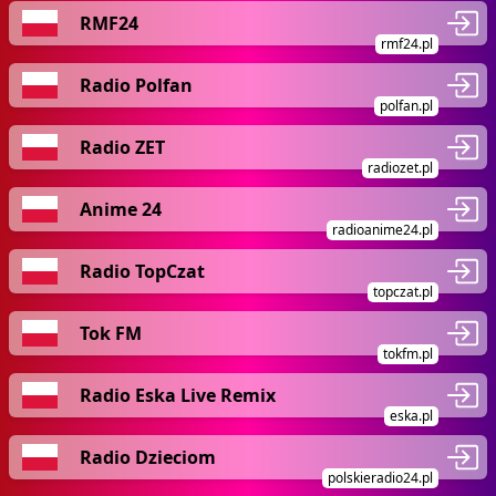
RMF24
rmf24.pl
Radio Polfan
polfan.pl
Radio ZET
radiozet.pl
Anime 24
radioanime24.pl
Radio TopCzat
topczat.pl
Tok FM
tokfm.pl
Radio Eska Live Remix
eska.pl
Radio Dzieciom
polskieradio24.pl