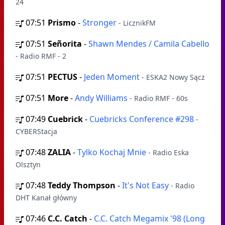
24
07:51
Prismo
-
Stronger
- LicznikFM
07:51
Señorita
-
Shawn Mendes / Camila Cabello
- Radio RMF - 2
07:51
PECTUS
-
Jeden Moment
- ESKA2 Nowy Sącz
07:51
More
-
Andy Williams
- Radio RMF - 60s
07:49
Cuebrick
-
Cuebricks Conference #298
-
CYBERStacja
07:48
ZALIA
-
Tylko Kochaj Mnie
- Radio Eska
Olsztyn
07:48
Teddy Thompson
-
It's Not Easy
- Radio
DHT Kanał główny
07:46
C.C. Catch
-
C.C. Catch Megamix '98 (Long