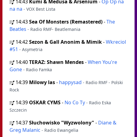
14:43
Kumi & Medusa & Arsenium
-
Op Op na
na na
- VOX Best Lista
14:43
Sea Of Monsters (Remastered)
-
The
Beatles
- Radio RMF- Beatlemania
14:42
Sezon & Gall Anonim & Mimik
-
Wkreciol
#51
- Asymetria
14:40
TERAZ: Shawn Mendes
-
When You're
Gone
- Radio Famka
14:39
Milowy las
-
happysad
- Radio RMF - Polski
Rock
14:39
OSKAR CYMS
-
No Co Ty
- Radio Eska
Szczecin
14:37
Słuchowisko "Wyzwolony"
-
Diane &
Greg Malanic
- Radio Ewangelia