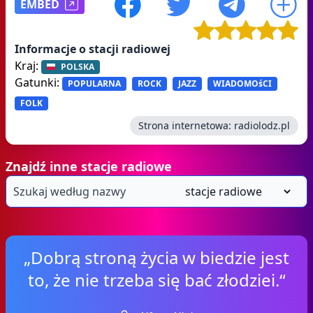
EMBED
Informacje o stacji radiowej
Kraj:
POLSKA
Gatunki:
POPULARNA
ROCK
JAZZ
WIADOMOśCI
FOLK
Strona internetowa:
radiolodz.pl
Znajdź inne stacje radiowe
„Dobrą stroną życia w biedzie jest
to, że nie trzeba się bać złodziei.“