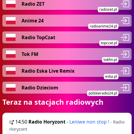
Radio ZET
radiozet.pl
Anime 24
radioanime24.pl
Radio TopCzat
topczat.pl
Tok FM
tokfm.pl
Radio Eska Live Remix
eska.pl
Radio Dzieciom
polskieradio24.pl
Teraz na stacjach radiowych
14:50
Radio Horyzont
-
Leniwe non stop !
- Radio
Horyzont