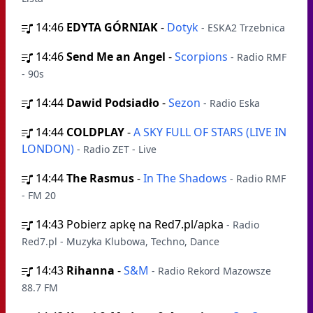
14:46
EDYTA GÓRNIAK
-
Dotyk
- ESKA2 Trzebnica
14:46
Send Me an Angel
-
Scorpions
- Radio RMF
- 90s
14:44
Dawid Podsiadło
-
Sezon
- Radio Eska
14:44
COLDPLAY
-
A SKY FULL OF STARS (LIVE IN
LONDON)
- Radio ZET - Live
14:44
The Rasmus
-
In The Shadows
- Radio RMF
- FM 20
14:43
Pobierz apkę na Red7.pl/apka
- Radio
Red7.pl - Muzyka Klubowa, Techno, Dance
14:43
Rihanna
-
S&M
- Radio Rekord Mazowsze
88.7 FM