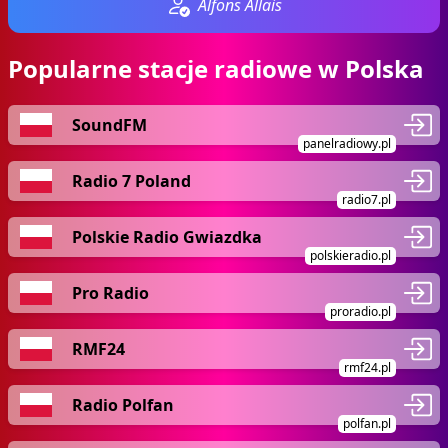
Alfons Allais
Popularne stacje radiowe w Polska
SoundFM
panelradiowy.pl
Radio 7 Poland
radio7.pl
Polskie Radio Gwiazdka
polskieradio.pl
Pro Radio
proradio.pl
RMF24
rmf24.pl
Radio Polfan
polfan.pl