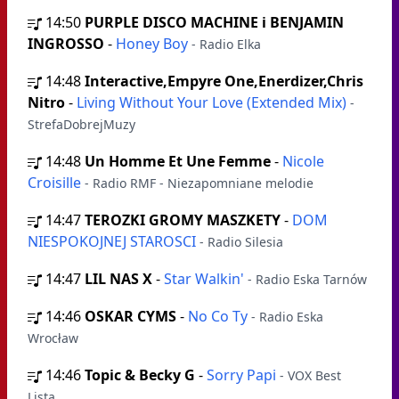
14:50
PURPLE DISCO MACHINE i BENJAMIN
INGROSSO
-
Honey Boy
- Radio Elka
14:48
Interactive,Empyre One,Enerdizer,Chris
Nitro
-
Living Without Your Love (Extended Mix)
-
StrefaDobrejMuzy
14:48
Un Homme Et Une Femme
-
Nicole
Croisille
- Radio RMF - Niezapomniane melodie
14:47
TEROZKI GROMY MASZKETY
-
DOM
NIESPOKOJNEJ STAROSCI
- Radio Silesia
14:47
LIL NAS X
-
Star Walkin'
- Radio Eska Tarnów
14:46
OSKAR CYMS
-
No Co Ty
- Radio Eska
Wrocław
14:46
Topic & Becky G
-
Sorry Papi
- VOX Best
Lista