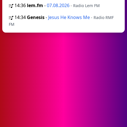
14:36
lem.fm
-
07.08.2026
- Radio Lem FM
14:34
Genesis
-
Jesus He Knows Me
- Radio RMF
FM