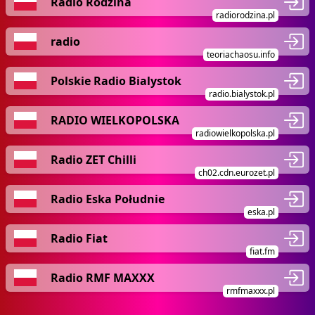
Radio Rodzina
radiorodzina.pl
radio
teoriachaosu.info
Polskie Radio Bialystok
radio.bialystok.pl
RADIO WIELKOPOLSKA
radiowielkopolska.pl
Radio ZET Chilli
ch02.cdn.eurozet.pl
Radio Eska Południe
eska.pl
Radio Fiat
fiat.fm
Radio RMF MAXXX
rmfmaxxx.pl