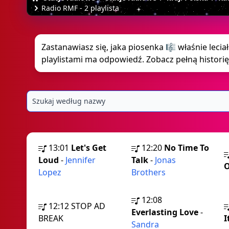
Radio RMF - 2 playlista
Zastanawiasz się, jaka piosenka 🎼 właśnie leciał
playlistami ma odpowiedź. Zobacz pełną historię
13:01
Let's Get
12:20
No Time To
Loud
-
Jennifer
Talk
-
Jonas
O
Lopez
Brothers
12:08
12:12
STOP AD
Everlasting Love
-
BREAK
I
Sandra