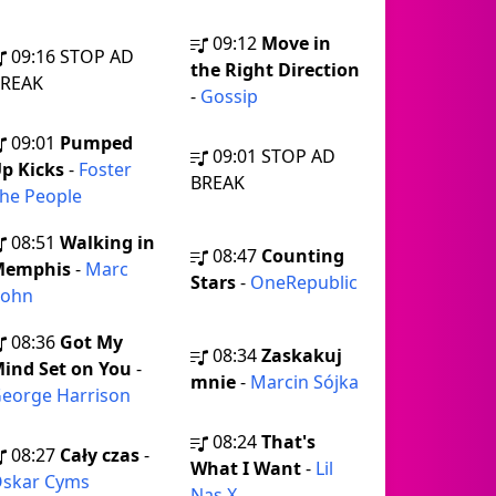
09:12
Move in
09:16
STOP AD
the Right Direction
REAK
-
Gossip
09:01
Pumped
09:01
STOP AD
p Kicks
-
Foster
BREAK
he People
08:51
Walking in
08:47
Counting
Memphis
-
Marc
Stars
-
OneRepublic
ohn
08:36
Got My
08:34
Zaskakuj
ind Set on You
-
mnie
-
Marcin Sójka
eorge Harrison
08:24
That's
08:27
Cały czas
-
What I Want
-
Lil
skar Cyms
Nas X