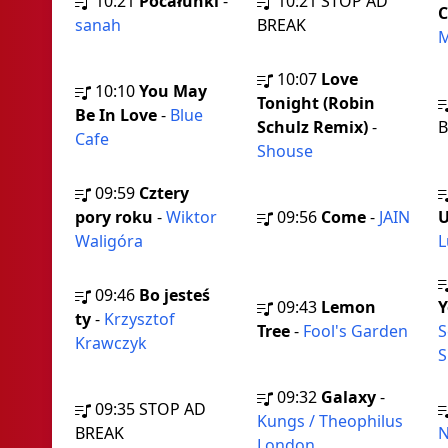
10:21
Pocałunki
-
10:21
STOP AD
C
sanah
BREAK
M
10:07
Love
10:10
You May
Tonight (Robin
Be In Love
-
Blue
Schulz Remix)
-
B
Cafe
Shouse
09:59
Cztery
pory roku
-
Wiktor
09:56
Come
-
JAIN
Waligóra
L
09:46
Bo jesteś
09:43
Lemon
Y
ty
-
Krzysztof
Tree
-
Fool's Garden
S
Krawczyk
09:32
Galaxy
-
09:35
STOP AD
Kungs / Theophilus
BREAK
N
London