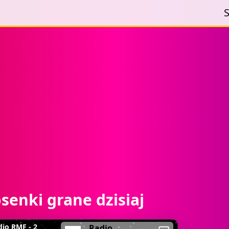
S
osenki grane dzisiaj
dio RMF - 2
Radio