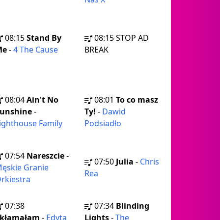
08:15
Stand By
08:15
STOP AD
Me
-
4 The Cause
BREAK
08:04
Ain't No
08:01
To co masz
unshine
-
Ty!
-
Dawid
ighthouse Family
Podsiadło
07:54
Nareszcie
-
07:50
Julia
-
Chris
ęskie Granie
Rea
rkiestra
07:38
07:34
Blinding
Skłamałam
-
Edyta
Lights
-
The