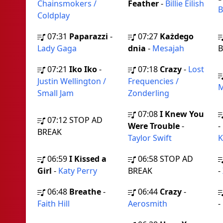
Chainsmokers /
Feather
-
Billie Eilish
B
Coldplay
07:31
Paparazzi
-
07:27
Każdego
Lady Gaga
dnia
-
Mesajah
B
07:21
Iko Iko
-
07:18
Crazy
-
Lost
Justin Wellington /
Frequencies /
M
Small Jam
Zonderling
07:08
I Knew You
07:12
STOP AD
Were Trouble
-
-
BREAK
Taylor Swift
K
06:59
I Kissed a
06:58
STOP AD
Girl
-
Katy Perry
BREAK
-
06:48
Breathe
-
06:44
Crazy
-
Faith Hill
Aerosmith
-