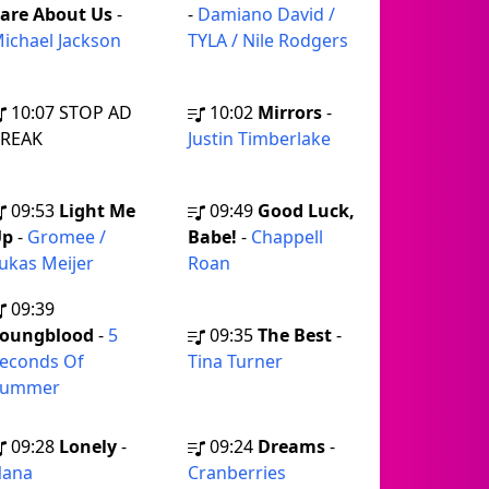
are About Us
-
-
Damiano David /
ichael Jackson
TYLA / Nile Rodgers
10:07
STOP AD
10:02
Mirrors
-
REAK
Justin Timberlake
09:53
Light Me
09:49
Good Luck,
Up
-
Gromee /
Babe!
-
Chappell
ukas Meijer
Roan
09:39
oungblood
-
5
09:35
The Best
-
econds Of
Tina Turner
Summer
09:28
Lonely
-
09:24
Dreams
-
ana
Cranberries