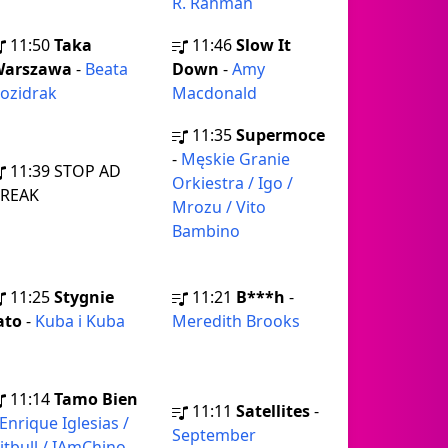
R. Rahman
11:50
Taka
11:46
Slow It
Warszawa
-
Beata
Down
-
Amy
ozidrak
Macdonald
11:35
Supermoce
-
Męskie Granie
11:39
STOP AD
Orkiestra / Igo /
REAK
Mrozu / Vito
Bambino
11:25
Stygnie
11:21
B***h
-
ato
-
Kuba i Kuba
Meredith Brooks
11:14
Tamo Bien
11:11
Satellites
-
Enrique Iglesias /
September
itbull / IAmChino