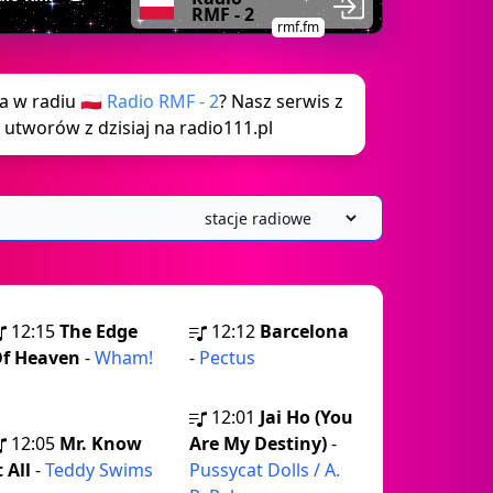
RMF - 2
rmf.fm
a w radiu 🇵🇱
Radio RMF - 2
? Nasz serwis z
 utworów z dzisiaj na radio111.pl
12:15
The Edge
12:12
Barcelona
f Heaven
-
Wham!
-
Pectus
12:01
Jai Ho (You
12:05
Mr. Know
Are My Destiny)
-
t All
-
Teddy Swims
Pussycat Dolls / A.