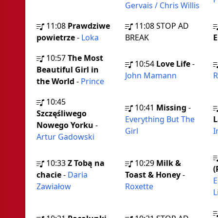
Gervais / Chris Willis
11:08
Prawdziwe
11:08
STOP AD
powietrze
-
Loka
BREAK
10:57
The Most
10:54
Love Life
-
Beautiful Girl in
John Mamann
R
the World
-
Prince
10:45
10:41
Missing
-
Szczęśliwego
Everything But The
L
Nowego Yorku
-
Girl
I
Artur Gadowski
10:33
Z Tobą na
10:29
Milk &
(
chacie
-
Daria
Toast & Honey
-
E
Zawiałow
Roxette
L