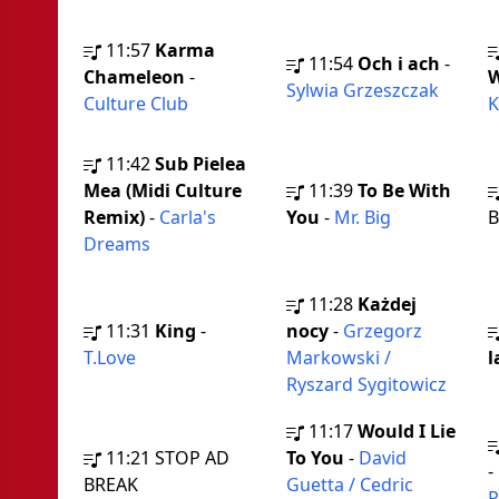
11:57
Karma
11:54
Och i ach
-
Chameleon
-
Sylwia Grzeszczak
Culture Club
K
11:42
Sub Pielea
Mea (Midi Culture
11:39
To Be With
Remix)
-
Carla's
You
-
Mr. Big
B
Dreams
11:28
Każdej
11:31
King
-
nocy
-
Grzegorz
T.Love
Markowski /
l
Ryszard Sygitowicz
11:17
Would I Lie
11:21
STOP AD
To You
-
David
-
BREAK
Guetta / Cedric
P