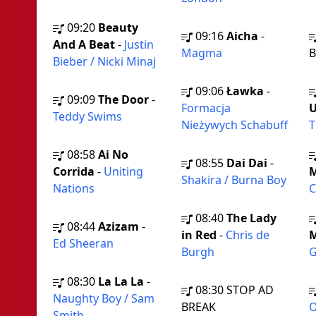
09:20
Beauty
09:16
Aicha
-
And A Beat
-
Justin
Magma
B
Bieber / Nicki Minaj
09:06
Ławka
-
09:09
The Door
-
Formacja
U
Teddy Swims
Nieżywych Schabuff
T
08:58
Ai No
08:55
Dai Dai
-
Corrida
-
Uniting
Shakira / Burna Boy
Nations
C
08:40
The Lady
08:44
Azizam
-
in Red
-
Chris de
M
Ed Sheeran
Burgh
G
08:30
La La La
-
08:30
STOP AD
Naughty Boy / Sam
BREAK
O
Smith