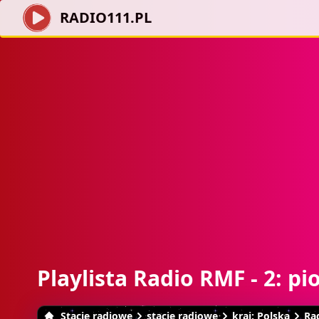
RADIO111.PL
Playlista Radio RMF - 2: pi
Stacje radiowe
stacje radiowe
kraj: Polska
Ra