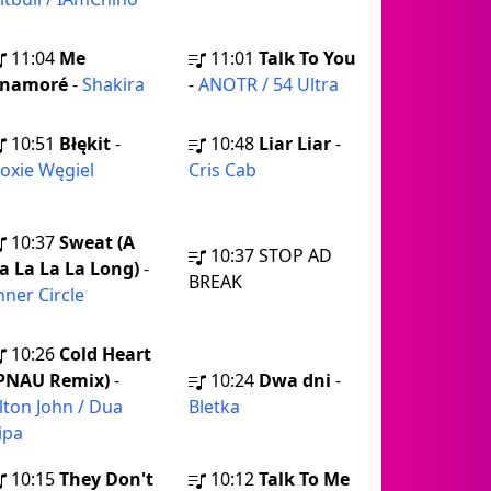
11:04
Me
11:01
Talk To You
Enamoré
-
Shakira
-
ANOTR / 54 Ultra
10:51
Błękit
-
10:48
Liar Liar
-
oxie Węgiel
Cris Cab
10:37
Sweat (A
10:37
STOP AD
a La La La Long)
-
BREAK
nner Circle
10:26
Cold Heart
PNAU Remix)
-
10:24
Dwa dni
-
lton John / Dua
Bletka
ipa
10:15
They Don't
10:12
Talk To Me