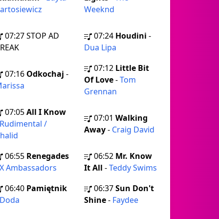
artosiewicz
Weeknd
07:27
STOP AD
07:24
Houdini
-
REAK
Dua Lipa
07:12
Little Bit
07:16
Odkochaj
-
Of Love
-
Tom
arissa
Grennan
07:05
All I Know
07:01
Walking
Rudimental /
Away
-
Craig David
halid
06:55
Renegades
06:52
Mr. Know
X Ambassadors
It All
-
Teddy Swims
06:40
Pamiętnik
06:37
Sun Don't
Doda
Shine
-
Faydee