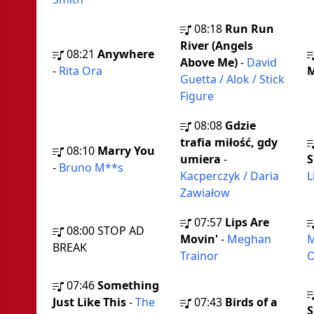
08:18
Run Run
River (Angels
08:21
Anywhere
Above Me)
-
David
-
Rita Ora
Guetta / Alok / Stick
Figure
08:08
Gdzie
trafia miłość, gdy
08:10
Marry You
umiera
-
S
-
Bruno M**s
Kacperczyk / Daria
L
Zawiałow
07:57
Lips Are
08:00
STOP AD
Movin'
-
Meghan
M
BREAK
Trainor
O
07:46
Something
Just Like This
-
The
07:43
Birds of a