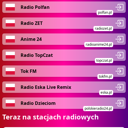
Radio Polfan
polfan.pl
Radio ZET
radiozet.pl
Anime 24
radioanime24.pl
Radio TopCzat
topczat.pl
Tok FM
tokfm.pl
Radio Eska Live Remix
eska.pl
Radio Dzieciom
polskieradio24.pl
Teraz na stacjach radiowych