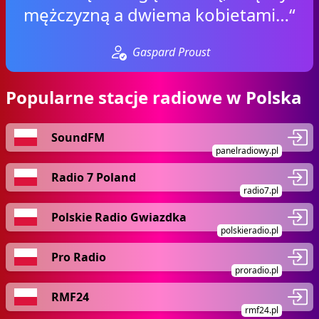
mężczyzną a dwiema kobietami…“
Gaspard Proust
Popularne stacje radiowe w Polska
SoundFM
panelradiowy.pl
Radio 7 Poland
radio7.pl
Polskie Radio Gwiazdka
polskieradio.pl
Pro Radio
proradio.pl
RMF24
rmf24.pl