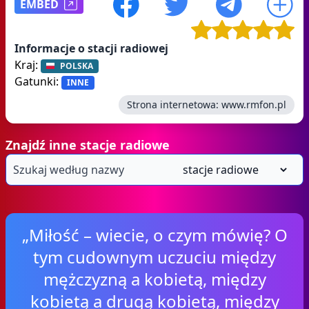
EMBED
Informacje o stacji radiowej
Kraj:
POLSKA
Gatunki:
INNE
Strona internetowa:
www.rmfon.pl
Znajdź inne stacje radiowe
„Miłość – wiecie, o czym mówię? O
tym cudownym uczuciu między
mężczyzną a kobietą, między
kobietą a drugą kobietą, między