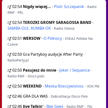
02:54
Nigdy więcej...
-
Piotr Szczepanik
- Radio
RMF - PRL
02:54
TEROZKI GROMY SARAGOSSA BAND
-
SAMBA OLE, RUMBA OK
- Radio Silesia
02:51
WERSOW
-
O Północy
- ESKA2 Polskie Na
Czasie
02:50
Gra Partyboy audycje After Party
-
RadioParty.pl
02:50
Pasujesz do mnie
-
Joker / Sequence
-
Radio RMF - Disco polo
02:50
WEEKEND
-
Meska Rzeczywistosc
- VOX FM
02:46
GRA DLA WAS
- DobraStacja Disco Polo
02:46
Jive Talkin'
-
Bee Gees
- Radio RMF - 70s