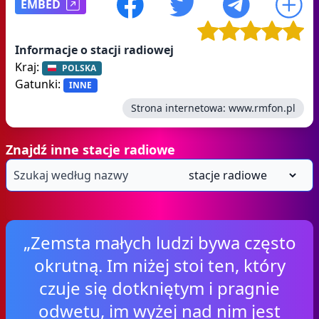
EMBED
Informacje o stacji radiowej
Kraj:
POLSKA
Gatunki:
INNE
Strona internetowa:
www.rmfon.pl
Znajdź inne stacje radiowe
„Zemsta małych ludzi bywa często
okrutną. Im niżej stoi ten, który
czuje się dotkniętym i pragnie
odwetu, im wyżej nad nim jest