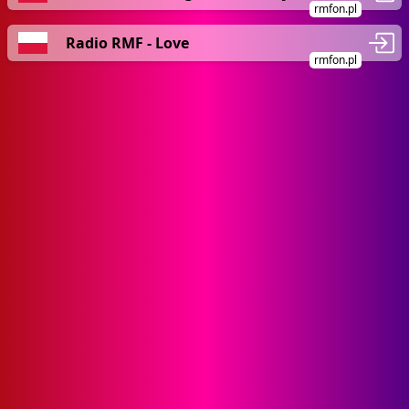
rmfon.pl
Radio RMF - Love
rmfon.pl