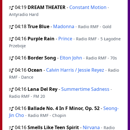
04:19
DREAM THEATER
-
Constant Motion
-
Antyradio Hard
04:18
True Blue
-
Madonna
- Radio RMF - Gold
04:16
Purple Rain
-
Prince
- Radio RMF - 5 Łagodne
Przeboje
04:16
Border Song
-
Elton John
- Radio RMF - 70s
04:16
Ocean
-
Calvin Harris / Jessie Reyez
- Radio
RMF - Dance
04:16
Lana Del Rey
-
Summertime Sadness
-
Radio RMF - FM 20
04:16
Ballade No. 4 In F Minor, Op. 52
-
Seong-
Jin Cho
- Radio RMF - Chopin
04:16
Smells Like Teen Spirit
-
Nirvana
- Radio