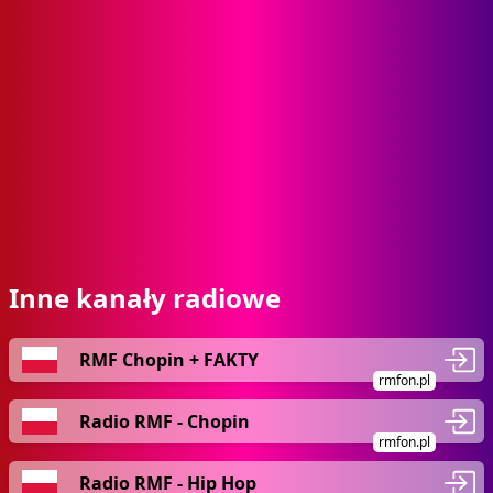
Inne kanały radiowe
RMF Chopin + FAKTY
rmfon.pl
Radio RMF - Chopin
rmfon.pl
Radio RMF - Hip Hop