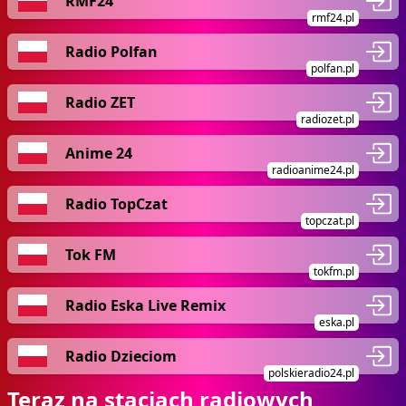
RMF24
rmf24.pl
Radio Polfan
polfan.pl
Radio ZET
radiozet.pl
Anime 24
radioanime24.pl
Radio TopCzat
topczat.pl
Tok FM
tokfm.pl
Radio Eska Live Remix
eska.pl
Radio Dzieciom
polskieradio24.pl
Teraz na stacjach radiowych