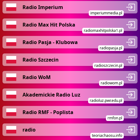
Radio Imperium
imperiummedia.pl
Radio Max Hit Polska
radiomaxhitpolska1.pl
Radio Pasja - Klubowa
radiopasja.pl
Radio Szczecin
radioszczecin.pl
Radio WoM
radiowom.pl
Akademickie Radio Luz
radioluz.pwr.edu.pl
Radio RMF - Poplista
rmfon.pl
radio
teoriachaosu.info