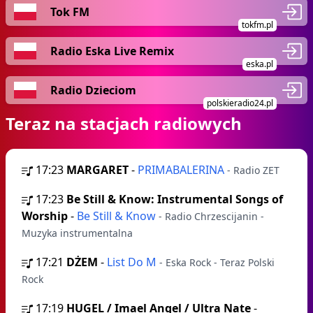
Tok FM
tokfm.pl
Radio Eska Live Remix
eska.pl
Radio Dzieciom
polskieradio24.pl
Teraz na stacjach radiowych
17:23
MARGARET
-
PRIMABALERINA
- Radio ZET
17:23
Be Still & Know: Instrumental Songs of
Worship
-
Be Still & Know
- Radio Chrzescijanin -
Muzyka instrumentalna
17:21
DŻEM
-
List Do M
- Eska Rock - Teraz Polski
Rock
17:19
HUGEL / Imael Angel / Ultra Nate
-