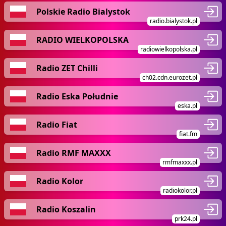
Polskie Radio Bialystok
radio.bialystok.pl
RADIO WIELKOPOLSKA
radiowielkopolska.pl
Radio ZET Chilli
ch02.cdn.eurozet.pl
Radio Eska Południe
eska.pl
Radio Fiat
fiat.fm
Radio RMF MAXXX
rmfmaxxx.pl
Radio Kolor
radiokolor.pl
Radio Koszalin
prk24.pl