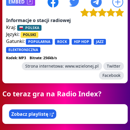
EMBED
Informacje o stacji radiowej
Kraj:
POLSKA
Języki:
POLSKI
Gatunki:
POPULARNA
ROCK
HIP HOP
JAZZ
ELEKTRONICZNA
Kodek: MP3
Bitrate: 256kb/s
Strona internetowa:
www.wzielonej.pl
Twitter
Facebook
Co teraz gra na Radio Index?
Zobacz playlistę