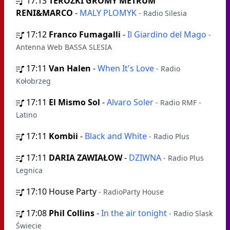
17:13
TEROZKI GROMY METRUM
RENI&MARCO
-
MALY PLOMYK
- Radio Silesia
17:12
Franco Fumagalli
-
Il Giardino del Mago
-
Antenna Web BASSA SLESIA
17:11
Van Halen
-
When It's Love
- Radio
Kołobrzeg
17:11
El Mismo Sol
-
Alvaro Soler
- Radio RMF -
Latino
17:11
Kombii
-
Black and White
- Radio Plus
17:11
DARIA ZAWIAŁOW
-
DZIWNA
- Radio Plus
Legnica
17:10
House Party
- RadioParty House
17:08
Phil Collins
-
In the air tonight
- Radio Slask
Świecie