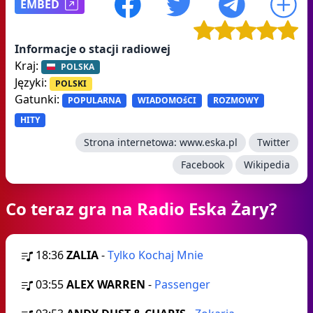
EMBED
Informacje o stacji radiowej
Kraj:
POLSKA
Języki:
POLSKI
Gatunki:
POPULARNA
WIADOMOśCI
ROZMOWY
HITY
Strona internetowa:
www.eska.pl
Twitter
Facebook
Wikipedia
Co teraz gra na Radio Eska Żary?
18:36
ZALIA
-
Tylko Kochaj Mnie
03:55
ALEX WARREN
-
Passenger