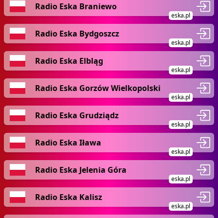
Radio Eska Braniewo
eska.pl
Radio Eska Bydgoszcz
eska.pl
Radio Eska Elbląg
eska.pl
Radio Eska Gorzów Wielkopolski
eska.pl
Radio Eska Grudziądz
eska.pl
Radio Eska Iława
eska.pl
Radio Eska Jelenia Góra
eska.pl
Radio Eska Kalisz
eska.pl