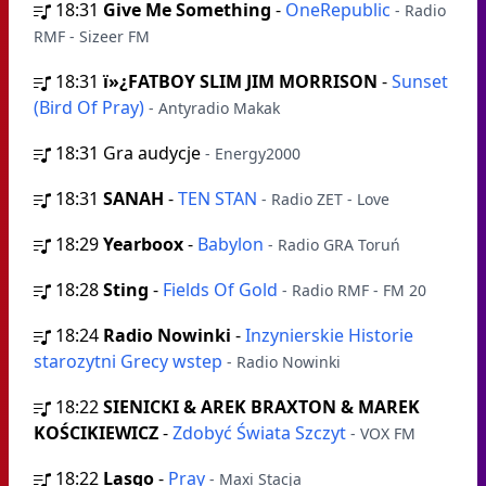
18:31
Give Me Something
-
OneRepublic
- Radio
RMF - Sizeer FM
18:31
ï»¿FATBOY SLIM JIM MORRISON
-
Sunset
(Bird Of Pray)
- Antyradio Makak
18:31
Gra audycje
- Energy2000
18:31
SANAH
-
TEN STAN
- Radio ZET - Love
18:29
Yearboox
-
Babylon
- Radio GRA Toruń
18:28
Sting
-
Fields Of Gold
- Radio RMF - FM 20
18:24
Radio Nowinki
-
Inzynierskie Historie
starozytni Grecy wstep
- Radio Nowinki
18:22
SIENICKI & AREK BRAXTON & MAREK
KOŚCIKIEWICZ
-
Zdobyć Świata Szczyt
- VOX FM
18:22
Lasgo
-
Pray
- Maxi Stacja