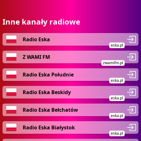
Inne kanały radiowe
Radio Eska
eska.pl
Z WAMI FM
zwamifm.pl
Radio Eska Południe
eska.pl
Radio Eska Beskidy
eska.pl
Radio Eska Bełchatów
eska.pl
Radio Eska Białystok
eska.pl