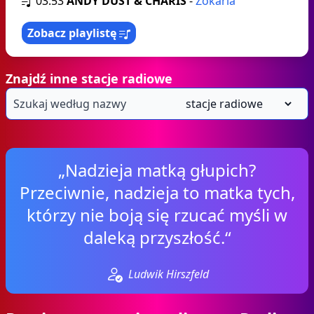
03:53
ANDY DUST & CHARIS
-
Zokaria
Zobacz playlistę
Znajdź inne stacje radiowe
„Nadzieja matką głupich?
Przeciwnie, nadzieja to matka tych,
którzy nie boją się rzucać myśli w
daleką przyszłość.“
Ludwik Hirszfeld