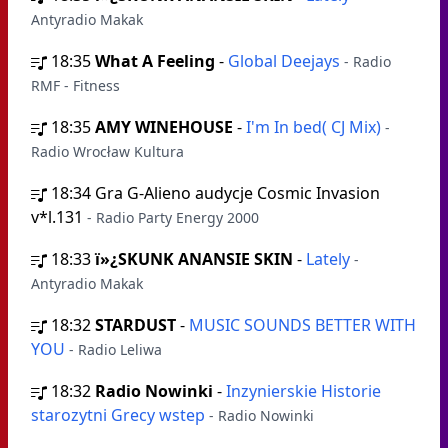
Antyradio Makak
18:35
What A Feeling
-
Global Deejays
- Radio
RMF - Fitness
18:35
AMY WINEHOUSE
-
I'm In bed( CJ Mix)
-
Radio Wrocław Kultura
18:34
Gra G-Alieno audycje Cosmic Invasion
v*l.131
- Radio Party Energy 2000
18:33
ï»¿SKUNK ANANSIE SKIN
-
Lately
-
Antyradio Makak
18:32
STARDUST
-
MUSIC SOUNDS BETTER WITH
YOU
- Radio Leliwa
18:32
Radio Nowinki
-
Inzynierskie Historie
starozytni Grecy wstep
- Radio Nowinki