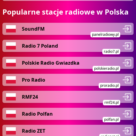
Popularne stacje radiowe w Polska
SoundFM
panelradiowy.pl
Radio 7 Poland
radio7.pl
Polskie Radio Gwiazdka
polskieradio.pl
Pro Radio
proradio.pl
RMF24
rmf24.pl
Radio Polfan
polfan.pl
Radio ZET