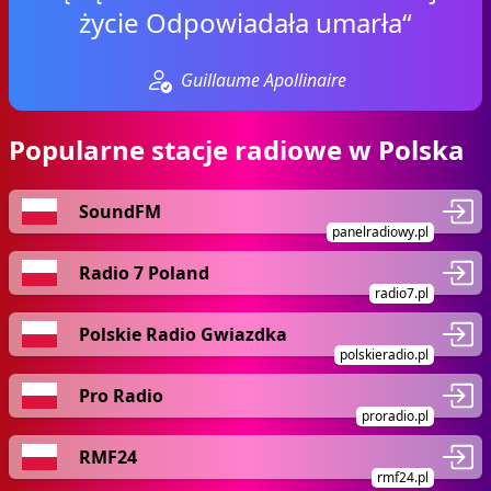
życie Odpowiadała umarła“
Guillaume Apollinaire
Popularne stacje radiowe w Polska
SoundFM
panelradiowy.pl
Radio 7 Poland
radio7.pl
Polskie Radio Gwiazdka
polskieradio.pl
Pro Radio
proradio.pl
RMF24
rmf24.pl