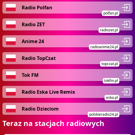
Radio Polfan
polfan.pl
Radio ZET
radiozet.pl
Anime 24
radioanime24.pl
Radio TopCzat
topczat.pl
Tok FM
tokfm.pl
Radio Eska Live Remix
eska.pl
Radio Dzieciom
polskieradio24.pl
Teraz na stacjach radiowych