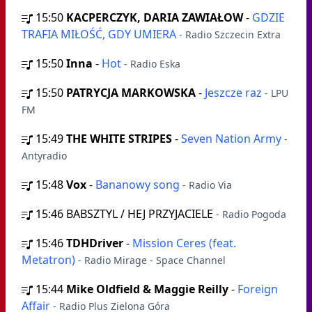
15:50
KACPERCZYK, DARIA ZAWIAŁOW
-
GDZIE
TRAFIA MIŁOŚĆ, GDY UMIERA
- Radio Szczecin Extra
15:50
Inna
-
Hot
- Radio Eska
15:50
PATRYCJA MARKOWSKA
-
Jeszcze raz
- LPU
FM
15:49
THE WHITE STRIPES
-
Seven Nation Army
-
Antyradio
15:48
Vox
-
Bananowy song
- Radio Via
15:46
BABSZTYL / HEJ PRZYJACIELE
- Radio Pogoda
15:46
TDHDriver
-
Mission Ceres (feat.
Metatron)
- Radio Mirage - Space Channel
15:44
Mike Oldfield & Maggie Reilly
-
Foreign
Affair
- Radio Plus Zielona Góra