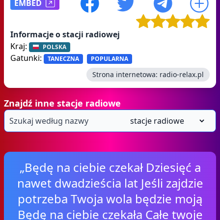
EMBED
Informacje o stacji radiowej
Kraj:
POLSKA
Gatunki:
TANECZNA
POPULARNA
Strona internetowa:
radio-relax.pl
Znajdź inne stacje radiowe
„Będę na ciebie czekał Dziesięć a
nawet dwadzieścia lat Jeśli zajdzie
potrzeba Twoja wola będzie moją
Będę na ciebie czekała Całe twoje