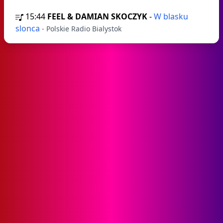
15:44
FEEL & DAMIAN SKOCZYK
-
W blasku
slonca
- Polskie Radio Bialystok