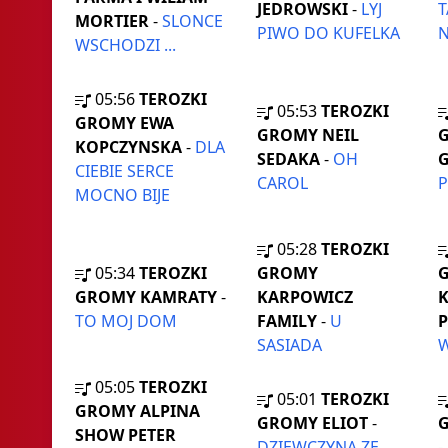
JEDROWSKI
-
LYJ
T
MORTIER
-
SLONCE
PIWO DO KUFELKA
N
WSCHODZI ...
05:56
TEROZKI
05:53
TEROZKI
GROMY EWA
GROMY NEIL
KOPCZYNSKA
-
DLA
SEDAKA
-
OH
G
CIEBIE SERCE
CAROL
MOCNO BIJE
05:28
TEROZKI
05:34
TEROZKI
GROMY
GROMY KAMRATY
-
KARPOWICZ
K
TO MOJ DOM
FAMILY
-
U
P
SASIADA
05:05
TEROZKI
05:01
TEROZKI
GROMY ALPINA
GROMY ELIOT
-
G
SHOW PETER
DZIEWCZYNA ZE
-