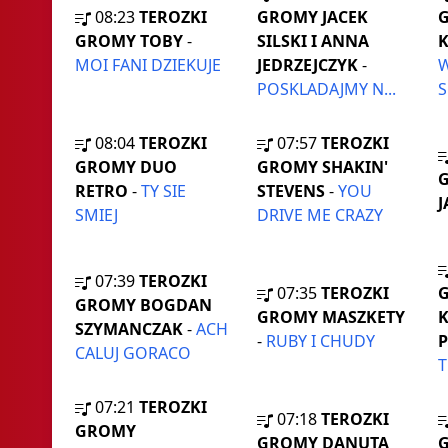
08:23
TEROZKI
GROMY JACEK
G
GROMY TOBY
-
SILSKI I ANNA
K
MOI FANI DZIEKUJE
JEDRZEJCZYK
-
W
POSKLADAJMY N...
08:04
TEROZKI
07:57
TEROZKI
GROMY DUO
GROMY SHAKIN'
RETRO
-
TY SIE
STEVENS
-
YOU
J
SMIEJ
DRIVE ME CRAZY
07:39
TEROZKI
07:35
TEROZKI
GROMY BOGDAN
GROMY MASZKETY
K
SZYMANCZAK
-
ACH
-
RUBY I CHUDY
P
CALUJ GORACO
T
07:21
TEROZKI
07:18
TEROZKI
GROMY
GROMY DANUTA