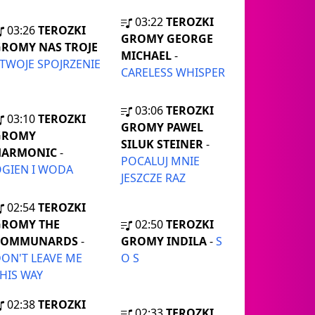
03:22
TEROZKI
03:26
TEROZKI
GROMY GEORGE
ROMY NAS TROJE
MICHAEL
-
TWOJE SPOJRZENIE
CARELESS WHISPER
03:06
TEROZKI
03:10
TEROZKI
GROMY PAWEL
GROMY
SILUK STEINER
-
HARMONIC
-
POCALUJ MNIE
GIEN I WODA
JESZCZE RAZ
02:54
TEROZKI
GROMY THE
02:50
TEROZKI
COMMUNARDS
-
GROMY INDILA
-
S
ON'T LEAVE ME
O S
HIS WAY
02:38
TEROZKI
02:33
TEROZKI