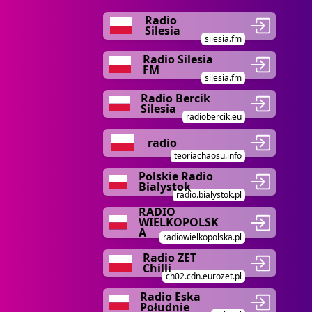
Radio
Silesia
silesia.fm
Radio Silesia
FM
silesia.fm
Radio Bercik
Silesia
radiobercik.eu
radio
teoriachaosu.info
Polskie Radio
Bialystok
radio.bialystok.pl
RADIO
WIELKOPOLSK
A
radiowielkopolska.pl
Radio ZET
Chilli
ch02.cdn.eurozet.pl
Radio Eska
Południe