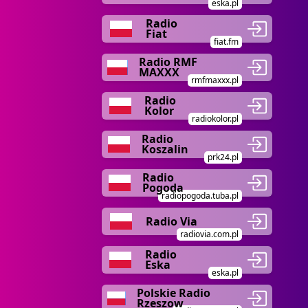
eska.pl
Radio
Fiat
fiat.fm
Radio RMF
MAXXX
rmfmaxxx.pl
Radio
Kolor
radiokolor.pl
Radio
Koszalin
prk24.pl
Radio
Pogoda
radiopogoda.tuba.pl
Radio Via
radiovia.com.pl
Radio
Eska
eska.pl
Polskie Radio
Rzeszow