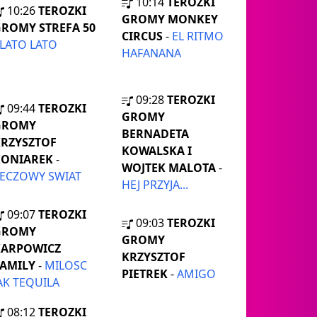
10:14
TEROZKI
10:26
TEROZKI
GROMY MONKEY
ROMY STREFA 50
CIRCUS
-
EL RITMO
LATO LATO
HAFANANA
09:28
TEROZKI
09:44
TEROZKI
GROMY
GROMY
BERNADETA
RZYSZTOF
KOWALSKA I
KONIAREK
-
WOJTEK MALOTA
-
ECZOWY SWIAT
HEJ PRZYJA...
09:07
TEROZKI
09:03
TEROZKI
GROMY
GROMY
KARPOWICZ
KRZYSZTOF
AMILY
-
MILOSC
PIETREK
-
AMIGO
AK TEQUILA
08:12
TEROZKI