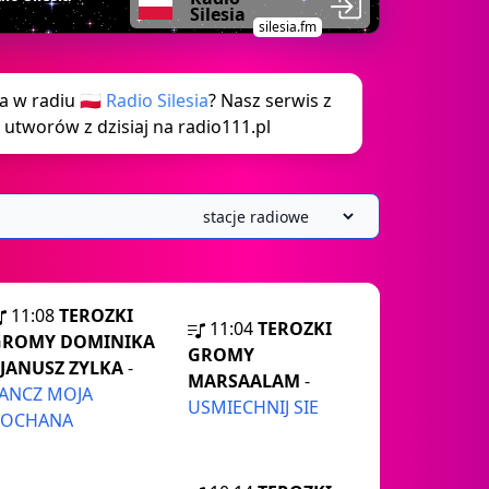
Silesia
silesia.fm
a w radiu 🇵🇱
Radio Silesia
? Nasz serwis z
 utworów z dzisiaj na radio111.pl
11:08
TEROZKI
11:04
TEROZKI
GROMY DOMINIKA
GROMY
 JANUSZ ZYLKA
-
MARSAALAM
-
ANCZ MOJA
USMIECHNIJ SIE
KOCHANA