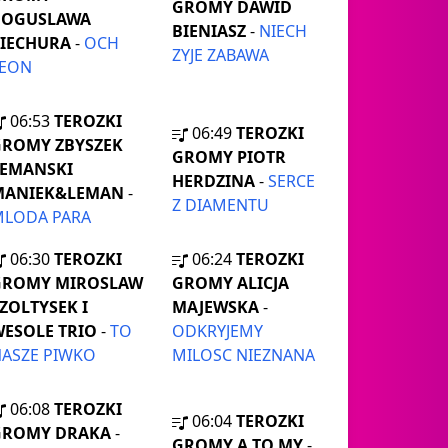
GROMY DAWID
BOGUSLAWA
BIENIASZ
-
NIECH
PIECHURA
-
OCH
ZYJE ZABAWA
LEON
06:53
TEROZKI
06:49
TEROZKI
GROMY ZBYSZEK
GROMY PIOTR
LEMANSKI
HERDZINA
-
SERCE
MANIEK&LEMAN
-
Z DIAMENTU
MLODA PARA
06:30
TEROZKI
06:24
TEROZKI
GROMY MIROSLAW
GROMY ALICJA
ZOLTYSEK I
MAJEWSKA
-
ESOLE TRIO
-
TO
ODKRYJEMY
ASZE PIWKO
MILOSC NIEZNANA
06:08
TEROZKI
06:04
TEROZKI
GROMY DRAKA
-
GROMY A TO MY
-