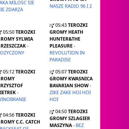
AKA MILOSC SIE
NASZE RADIO 96 I 2
IE ZDARZA
05:43
TEROZKI
05:50
TEROZKI
GROMY HEATH
GROMY SYLWIA
HUNTER&THE
RZESZCZAK
-
PLEASURE
-
POZYCZONY
REVOLUTION IN
PARADISE
05:12
TEROZKI
05:07
TEROZKI
GROMY
GROMY KWASNICA
RZYSZTOF
BAVARIAN SHOW
-
IETREK
-
ZIKE ZAKE HOI HOI
WINOBRANIE
HOI
04:50
TEROZKI
04:56
TEROZKI
GROMY SZLAGIER
ROMY C.C. CATCH
MASZYNA
-
BEZ
BACKSEAT OF