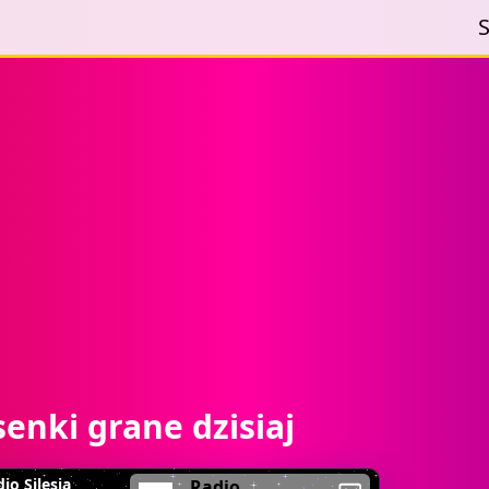
S
osenki grane dzisiaj
io Silesia
Radio