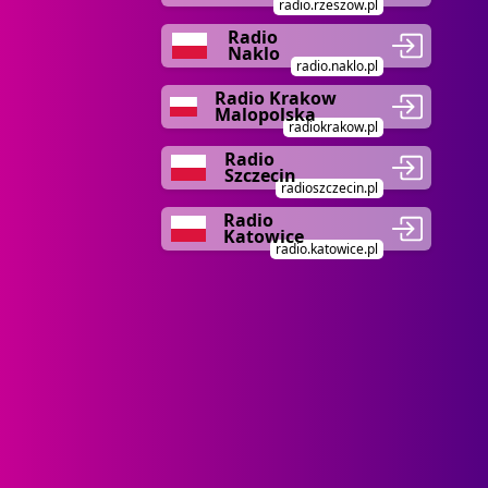
radio.rzeszow.pl
Radio
Naklo
radio.naklo.pl
Radio Krakow
Malopolska
radiokrakow.pl
Radio
Szczecin
radioszczecin.pl
Radio
Katowice
radio.katowice.pl