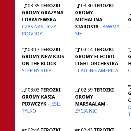
03:35
TEROZKI
03:30
TEROZKI
GROMY GRAZYNA
GROMY
LOBASZEWSKA
-
MICHALINA
G
CZAS NAS UCZY
STAROSTA
-
BAWMY
-
POGODY
SIE
03:17
TEROZKI
03:14
TEROZKI
GROMY NEW KIDS
GROMY ELECTRIC
ON THE BLOCK
-
LIGHT ORCHESTRA
STEP BY STEP
-
CALLING AMERICA
O
03:03
TEROZKI
02:59
TEROZKI
GROMY KASIA
GROMY
PIOWCZYK
-
JESLI
MARSAALAM
-
D
TYLKO
ZYCIA NIC
T
02:46
TEROZKI
02:43
TEROZKI