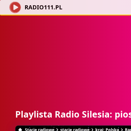
RADIO111.PL
Playlista Radio Silesia: pi
Stacje radiowe
stacje radiowe
kraj: Polska
Rad