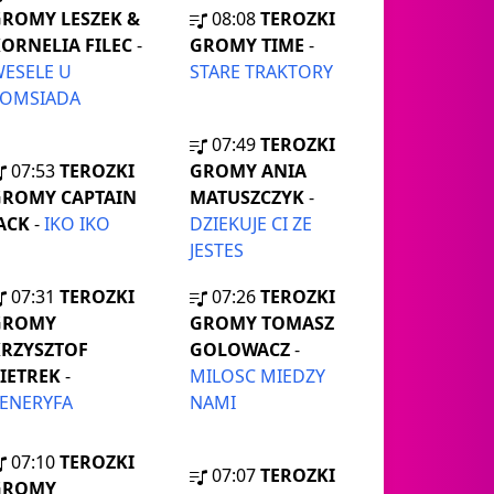
ROMY LESZEK &
08:08
TEROZKI
ORNELIA FILEC
-
GROMY TIME
-
ESELE U
STARE TRAKTORY
SOMSIADA
07:49
TEROZKI
07:53
TEROZKI
GROMY ANIA
GROMY CAPTAIN
MATUSZCZYK
-
ACK
-
IKO IKO
DZIEKUJE CI ZE
JESTES
07:31
TEROZKI
07:26
TEROZKI
GROMY
GROMY TOMASZ
RZYSZTOF
GOLOWACZ
-
IETREK
-
MILOSC MIEDZY
ENERYFA
NAMI
07:10
TEROZKI
07:07
TEROZKI
GROMY