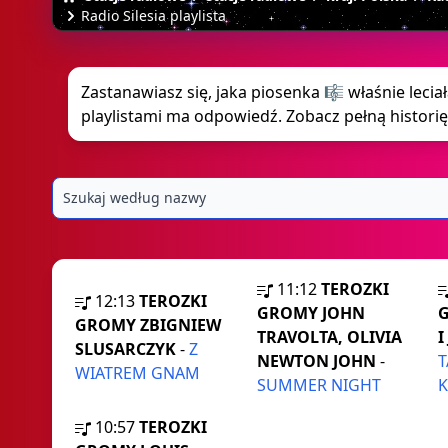
Radio Silesia playlista
Zastanawiasz się, jaka piosenka 🎼 właśnie leciał
playlistami ma odpowiedź. Zobacz pełną historię
11:12
TEROZKI
12:13
TEROZKI
GROMY JOHN
GROMY ZBIGNIEW
TRAVOLTA, OLIVIA
I
SLUSARCZYK
-
Z
NEWTON JOHN
-
T
WIATREM GNAM
SUMMER NIGHT
10:57
TEROZKI