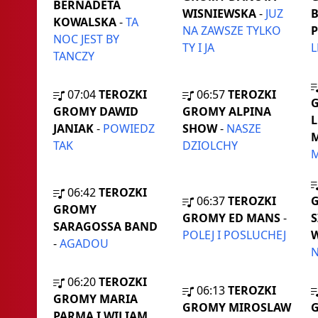
BERNADETA
WISNIEWSKA
-
JUZ
KOWALSKA
-
TA
NA ZAWSZE TYLKO
NOC JEST BY
TY I JA
TANCZY
07:04
TEROZKI
06:57
TEROZKI
GROMY DAWID
GROMY ALPINA
JANIAK
-
POWIEDZ
SHOW
-
NASZE
TAK
DZIOLCHY
06:42
TEROZKI
06:37
TEROZKI
GROMY
GROMY ED MANS
-
S
SARAGOSSA BAND
POLEJ I POSLUCHEJ
W
-
AGADOU
N
06:20
TEROZKI
06:13
TEROZKI
GROMY MARIA
GROMY MIROSLAW
PARMA I WILIAM