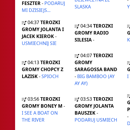
FESZTER
-
PODARUJ
SLASKA
Y
MI DZISIEJS...
04:37
TEROZKI
04:34
TEROZKI
GROMY JOLANTA I
GROMY RADIO
JACEK KIEROK
-
SILESIA
-
K
USMIECHNIJ SIE
04:07
TEROZKI
04:13
TEROZKI
GROMY
GROMY CHOPCY Z
SARAGOSSA BAND
LAZISK
-
SPIOCH
-
BIG BAMBOO (AY
I
AY AY)
03:56
TEROZKI
03:53
TEROZKI
GROMY BONEY M
-
GROMY JOLANTA
P
I SEE A BOAT ON
BAUSZEK
-
-
THE RIVER
PODARUJ USMIECH
D