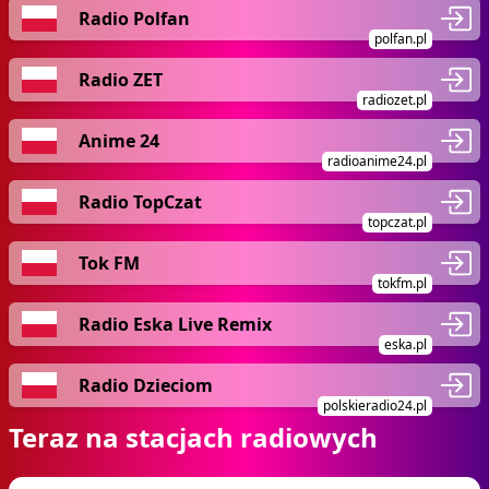
Radio Polfan
polfan.pl
Radio ZET
radiozet.pl
Anime 24
radioanime24.pl
Radio TopCzat
topczat.pl
Tok FM
tokfm.pl
Radio Eska Live Remix
eska.pl
Radio Dzieciom
polskieradio24.pl
Teraz na stacjach radiowych