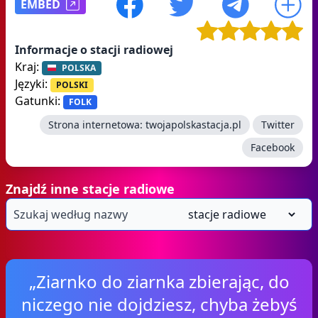
EMBED
Informacje o stacji radiowej
Kraj:
POLSKA
Języki:
POLSKI
Gatunki:
FOLK
Strona internetowa:
twojapolskastacja.pl
Twitter
Facebook
Znajdź inne stacje radiowe
„Ziarnko do ziarnka zbierając, do
niczego nie dojdziesz, chyba żebyś