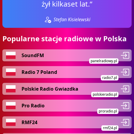
żył kilkaset lat.“
Stefan Kisielewski
Popularne stacje radiowe w Polska
SoundFM
panelradiowy.pl
Radio 7 Poland
radio7.pl
Polskie Radio Gwiazdka
polskieradio.pl
Pro Radio
proradio.pl
RMF24
rmf24.pl