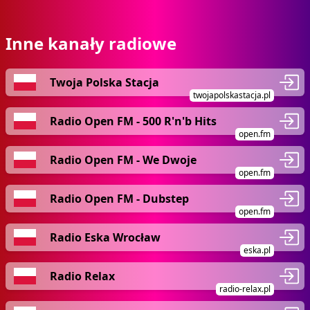
Inne kanały radiowe
Twoja Polska Stacja
twojapolskastacja.pl
Radio Open FM - 500 R'n'b Hits
open.fm
Radio Open FM - We Dwoje
open.fm
Radio Open FM - Dubstep
open.fm
Radio Eska Wrocław
eska.pl
Radio Relax
radio-relax.pl