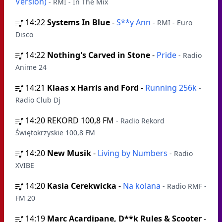
Version)
- RMI - In The Mix
14:22
Systems In Blue
-
S**y Ann
- RMI - Euro
Disco
14:22
Nothing's Carved in Stone
-
Pride
- Radio
Anime 24
14:21
Klaas x Harris and Ford
-
Running 256k
-
Radio Club Dj
14:20
REKORD 100,8 FM
- Radio Rekord
Świętokrzyskie 100,8 FM
14:20
New Musik
-
Living by Numbers
- Radio
XVIBE
14:20
Kasia Cerekwicka
-
Na kolana
- Radio RMF -
FM 20
14:19
Marc Acardipane, D**k Rules & Scooter
-