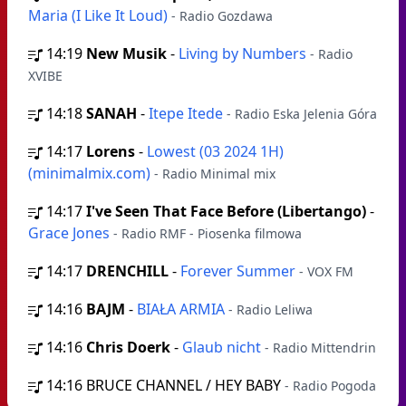
Maria (I Like It Loud)
- Radio Gozdawa
14:19
New Musik
-
Living by Numbers
- Radio
XVIBE
14:18
SANAH
-
Itepe Itede
- Radio Eska Jelenia Góra
14:17
Lorens
-
Lowest (03 2024 1H)
(minimalmix.com)
- Radio Minimal mix
14:17
I've Seen That Face Before (Libertango)
-
Grace Jones
- Radio RMF - Piosenka filmowa
14:17
DRENCHILL
-
Forever Summer
- VOX FM
14:16
BAJM
-
BIAŁA ARMIA
- Radio Leliwa
14:16
Chris Doerk
-
Glaub nicht
- Radio Mittendrin
14:16
BRUCE CHANNEL / HEY BABY
- Radio Pogoda