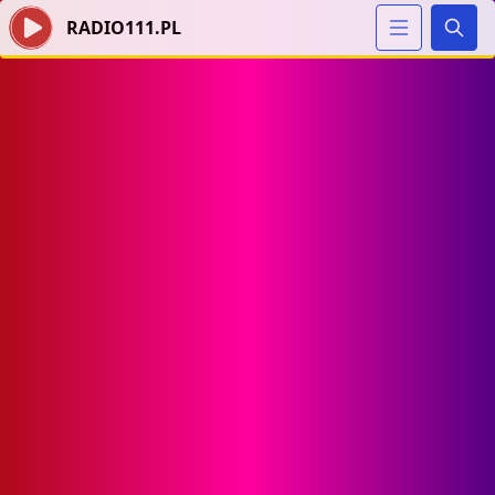
RADIO111.PL
Szuka