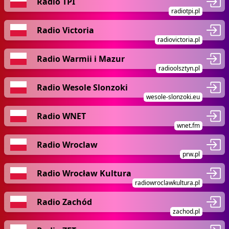
Radio TPI
radiotpi.pl
Radio Victoria
radiovictoria.pl
Radio Warmii i Mazur
radioolsztyn.pl
Radio Wesole Slonzoki
wesole-slonzoki.eu
Radio WNET
wnet.fm
Radio Wroclaw
prw.pl
Radio Wrocław Kultura
radiowroclawkultura.pl
Radio Zachód
zachod.pl