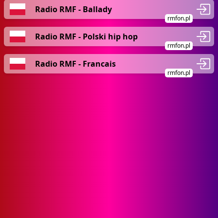
Radio RMF - Ballady
rmfon.pl
Radio RMF - Polski hip hop
rmfon.pl
Radio RMF - Francais
rmfon.pl