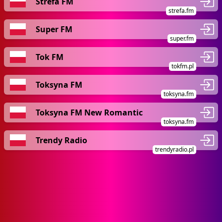
Strefa FM
strefa.fm
Super FM
super.fm
Tok FM
tokfm.pl
Toksyna FM
toksyna.fm
Toksyna FM New Romantic
toksyna.fm
Trendy Radio
trendyradio.pl