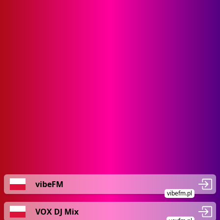
vibeFM
vibefm.pl
VOX DJ Mix