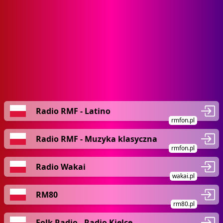
Radio RMF - Latino
rmfon.pl
Radio RMF - Muzyka klasyczna
rmfon.pl
Radio Wakai
wakai.pl
RM80
rm80.pl
Folk Radio - Radio Kielce