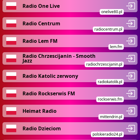
Radio One Live
onelive80.pl
Radio Centrum
radiocentrum.pl
Radio Lem FM
lem.fm
Radio Chrzescijanin - Smooth
Jazz
radiochrzescijanin.pl
Radio Katolic zerwony
radiokatolik.pl
Radio Rockserwis FM
rockserwis.fm
Heimat Radio
mittendrin.pl
Radio Dzieciom
polskieradio24.pl